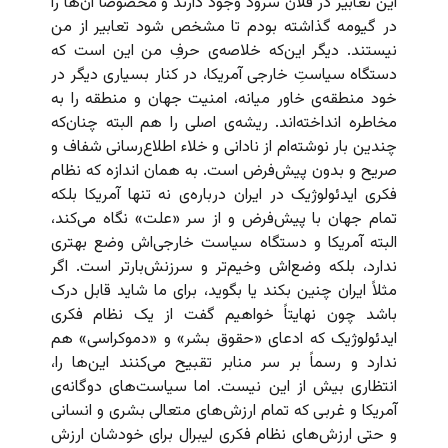
این تعابیر در فلان سرود وجود دارند و مخصوصاً آن‌ها را
در گیومه گذاشته بودم تا مشخص شود تعابیر از من
نیستند. دیگر این‌که خلاصه‌ی حرفِ من این است که
دستگاه سیاستِ خارجی آمریکا، در کنار بسیاری دیگر در
خود منطقه‌ی خاور میانه، امنیت جهان و منطقه را به
مخاطره انداخته‌اند. ریشه‌ی اصلی را هم البته چنان‌که
چندین بار نوشته‌ام از نادانی و خلاء اطلاع‌رسانی شفاف و
صریح و بدون پیش‌فرض است. به همان اندازه که نظام
فکری ایدئولوژیک در ایران درباره‌ی نه تنها آمریکا بلکه
تمام جهان با پیش‌فرض و از سر «علت» نگاه می‌کند،
البته آمریکا و دستگاه سیاست‌ خارجی‌اش وضع بهتری
ندارد، بلکه وضع‌اش وخیم‌تر و سرزنش‌بارتر است. اگر
مثلاً‌ ایران چنین بکند یا بگوید، برای ما شاید قابل درک
باشد چون نهایتاً‌ خواهیم گفت از یک نظام فکری
ایدئولوژیک که ادعای «حقوق بشر» و «دموکراسی» هم
ندارد و رسماً بر سر منابر تقبیح می‌کنند این‌ها را،
انتظاری بیش از این نیست. اما سیاست‌های دوگانه‌ی
آمریکا و غربی که تمام ارزش‌های متعالی بشری و انسانی
و حتی ارزش‌های نظام فکری لیبرال برای خودشان ارزش