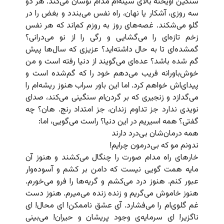
سنگین آویخته بالای سینه‌‌ام مدام نوسان می‌کند. هر دو
سه روزی، آشکار یا نهان، راه نفس می‌بندد و بغض را در
گلو می‌شکند. غصه‌های روز به روزم کم‌اند که هر نفس
زخم تازه‌ای را می‌گشایی و رگی را از نو می‌درانی؟
گمشده‌ای تا به حال داشته‌اید؟ عزیزی که سال‌ها پیش
گم شده باشد؟ عده‌ای می‌گویند از دنیا رفته است و من
خوش‌باورانه فریب می‌دهم خود را که گم‌شده است و
پیدای‌اش خواهم کرد. اما این باور سراب هنوز ریشه‌ام را
می‌گدازد و زنجیری که بر گردن‌ام سنگینی می‌‌کند، صدای
نویدی ندارد جز تداوم زندان، جز امتداد رنج. هان؟ چه
گفتی؟ همه اسیریم در این دنیا؟ راست می‌گویی، اما:
همه درمان‌شان بی‌درد دارند
ندونم مو که بی‌درمون چرایم!
خارهای راه مدام صورت را چنگال می‌کشند و هنوز آن
مایه همت گویی نیست که دامن بر کشم و آسوده‌وار
عبور کنم. هنوز درد می‌کشم و گریه‌ها را فرو می‌خورم.
هنوز خاموش می‌گریم و زنده زنده می‌میرم. هنوز دست
غم گلوی‌ام را می‌فشارد. آی عشق ناممکن! ای محال! ای
ناگزیر! ای سرمایه‌ی وجود پریشان و حیران! می‌بینی