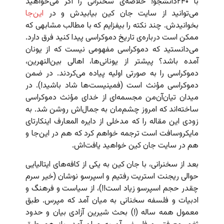
با ۲۴۰دانشجو! خلاصه‌ی سخنرانی را اگر می‌خواهید
می‌توانید از سایت جان کین بیابیدش و در
این‌جا
بخوانیدش. چند نکته را بیفزایم که با مطالب مشابهی که
ممکن است درباره‌ی تاریخ دموکراسی پیدا کنید فرق دارد.
می‌دانستید که دموکراسی مفهومی نیست که از یونان
آمده باشد؟ پیشتر از یونانی‌ها، اهالی بین‌النهرین،
دموکراسی را به صورتی اولیه پیاده می‌کردند. در ضمن
دموکراسی مؤنث است (فمینیست‌ها شاد باشید!). در
میدان تیان‌آن‌من مجسمه‌ای از خدای مؤنث دموکراسی
ساخته‌اند که امروز چشم‌مان به جمال‌اش روشن شد. به
زودی این مقاله را که مدخلی از دایره المعارف اینکارتای
مایکروسافت است ترجمه خواهم کرد که هم در این‌جا و
هم در سایت جان کین خواهید یافت‌اش.
بعد از سخنرانی، با جان کین به یکی از کافه‌های ایتالیایی
‌حوالی ریجنت‌ استریت رفتیم و اسپرسو نوشان (خیر سرم
چقدر حجم اسپرسو زیاد است!!)، از سیاست و فرهنگ و
ادبیات و فلسفه سخنانی به میان آمد که مپرس. طبق
معمول همه ساله (!) بحث شیرین آزادی بیان و حدود