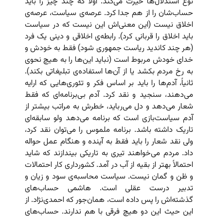
نوع استدلال‌ها حیرت می‌کند. اولاً که چند چیز را باید
حساب‌شان را از هم جدا کرد. عرصه‌ی سیاست، عرصه‌ی
اخلاق نیست (این معنی‌اش این نیست که در سیاست
باید اخلاق را قربانی کرد). رابطه‌ی اخلاقی و دینی یک فرد
(هر چند کاندید ریاست جمهوری شود) فقط به خودش و
خدای خودش مربوط است (نباید این‌ها را به هیچ نحوی
به رخ مردم بکشد یا از آن‌ها استفاده‌ی تبلیغاتی بکند).
ثانیاً، آدم‌ها را باید بر اساس فکر و تئوری‌هایی که ارایه
می‌دهند، سنجید و نقد کرد. آدم بی‌برنامه‌ای که فقط
شعار می‌‌دهد و دل می‌رباید، خطرش به مراتب بیشتر از
آدم سیاست‌بازی است که برنامه‌ می‌دهد ولو سابقه‌ای
تاریک داشته باشد. برنامه ملموس را می‌توان نقد کرد،
ولی نقد شعار را باید فقط به آینده و هنگام عمل حواله
داد. مردم می‌خواهند تیری به تاریکی بیندازند که شاید
احتمالاً بهتر از بقیه از آب در آمد. کشورداری کار احتمالات
و ظن و گمان نیست. سیاست محاسبه‌ی سود و زیان و
تدبیر درست عقلی است. هاشمی حساب‌های
گذشته‌اش را پس داده است، همان‌جور که احمدی‌نژاد. از
این حیث این دو هیچ فرقی با هم ندارند. حساب‌های