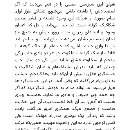
هوای این سرزمین، نفسی را در آدم می‌دمد که اگر
استعدادش را داشته باشی، می‌شوی شکاکی طراز اول.
تمام صورت و هیأت این وجود آشفته را قشر ضخیم
شکاکیک گرفته است اما خدا می‌داند و دل که اعماق
وجود و لایه‌های زیرین جان، روی خوش به هیچ جز
ایمان و تسلیم نشان نمی‌دهند. برای ایمان و تسلیم باید
یار دلنوازی دیده باشی، که دیده‌ام. از خاک گرفته تا
افلاک، از ملک گرفته تا ملکوت. در هر دو وادی حظ بزرگی
برده‌ام از سخاوت عشق. شاید این یکی دو سال اخیر،
چندان که باید قدرش نشناخته‌ام و عنان شکاکیت و
حسابگری عقل را بیش از آن‌که باید رها کرده‌ام. دیشب
به نازنین‌ام می‌گفتم که وقتی آدمی در این حساب‌گری‌ها
غرق می‌شود، می‌تواند مدام به خودش تلنگر بزند که اگر
چه همه چیز طبیعی و عادی می‌نماید، همیشه چیزی
هست که آدم را سر آن خط نخست ببرد. آن چیز، حکایت
فناست و قصه‌ی مرگ. همکاری امروز می‌گفت یادت
باشد که زندگی یک بیماری مادرزاد مهلک است! ولی
کسی توجهی ندارد به این واقعیت مهیب. همین‌که مرتب
گریبان خودت را درست چسبیدی، ناگهان آتش عشق‌ات