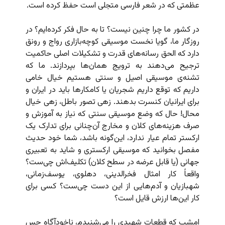
عظمتی که در شعر فارسی متجلی است حفظ کرده است.
در کشور ما چرا چنین نیست؟ تا به حال فکر کرده‌ایم؟ در
روزگار ما، گویا نخست موسیقی کوچه‌بازاری رواج و رونق
دارد که الحق رسانه‌های قدرت و تشکیلات اصلی حاکمیت
ترجیح می‌دهند به ترویج همان‌ها بپردازند. ما که
تشنه‌ی موسیقی اصیل و سنتی هستیم خیال خامی
داریم که توقع داریم شجریان یا کامکارها باید در ایران و
برای ایرانیان کنسرت بدهند. زهی تصور باطل، زهی خیال
محال! حال که وضع موسیقی سنتی که نیاز به آموزش و
صرف هزینه‌های کلان و مخارج آن‌چنانی برای تدارک یک
ارکستر تمام عیار ندارد، این‌گونه باشد، شما خود حدیث
مفصل بخوانید که موسیقی ارکستری و شاید به تعبیری
جهانی‌ (یا قابل عرضه در سطح کلان) تکلیف‌اش چی‌ست؟
واقعاً کار امثال فخرالدینی، دهلوی، یوسف‌زمانی،
شهبازیان و آدم‌هایی از این دست چی‌ست؟ کسی برای
کار این‌ها ارزش قایل است؟
امشب که قطعات شهیدی را می‌شنیدم، ناخودآگاه حس