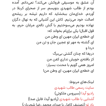
آن عشق به موسیقی فروکش می‌کند؟ نمی‌دانم. آمده
بودم از طالب شهیدی بنویسم. سر از صحرای کربلا در
آوردم. خدای‌مان ببخشاید که داریم تیشه بر ریشه‌ی
اصالت خود می‌زنیم. کاش این آشیانی که به نهال دگران
نهاده بودیم می‌سوختیم با آتش ناله‌ی مرغان حرم، به
قول اقبال! یکی برای‌ام بخواند که:
ای خطه‌ی ایران مهین ای وطن من
ای گشته به مهر تو عجین جان و تن من
دردا و
دریغا که چنان گشتی بی‌برگ
کز بافته‌ی خویش نداری کفن من
امروز همی گویم با محنت بسیار:
ای خطه‌ی ایران مهین، ای وطن من!
لینک‌های مربوط:
سایت رسمی طالب شهیدی
رادیو آیدا
(سیروس ملکوتی)
آشنایی با طالب شهیدی
(رادیو آیدا، فایل صدا)
یاد تو
(تصنیف کامل با صدای محمد رضا شجریان)