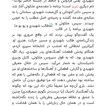
شهیدی، یعنی فردوس و حافظ در جلسه حاضر بودند-
نام دیگری
تبریز
است! برنامه با مقدمه‌ی ملکوتی آغاز شد
و سپس دکتر آجودانی و گل‌صفت شهیدی، سخنانی را به
مثابه‌ی مقدمه گفتند و زمینه‌ی اصل مطلب را به خوبی
چیدند.
سپس، ملکوتی و
شهیدی برنامه را در قالب
یک گفت‌وگو پیش بردند که در واقع مروری بود بر
زندگی‌نامه‌ی طالب شهیدی و مسیر حرکت هنری او.
گیراترین لحظاتی که امشب در کتابخانه سپری کردم،
هنگام پخش قطعات آهنگ‌های پدر شهیدی، زیاد ‌الله
شهیدی بود، که به قول سیروس ملکوتی، کلنل وزیری
تاجیکستان به شمار می‌آید. سپس در خلال معرفی
شهیدی و آثارش، قطعاتی از آهنگ‌ها و ساخته‌های او نیز
پخش شد و مقرر بود که قطعاتی از باله‌هایی را هم که
ساخته بود نمایش دهند که مرا توفیق دیدن آن حاصل
نشد. باری آن‌چه مرا عمیقاً تکان داد این بود که چگونه
یک آهنگساز تاجیک (یا درست‌تر بگویم سمرقندی) چنین
با عشق و علاقه موسیقی وطن‌اش را زنده نگه‌داشته
است و در همان حال زبان‌اش را با همان فخامت و