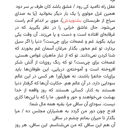
عقل راه ناامید کی رود / عشق باشد کان طرف بر سر دود
همین غزل مولوی را یک بار دیگر بخوانید (یا به صدای
سراج از طربستان
بشنویدش
)، موی بر اندام آدم راست
می‌شود. حال عاشق خرابی را در نظر بگیرید که در
غرقابه‌ای افتاده است و دست و پا می‌زند. آن وقت یکی
بیاید بگوید غم و غصه‌ات برای چی‌ست؟‌ دنیا را اگر سیل
بردارد،‌ تو غم مخور. بگذار مرغان آسمان غم بخورند که
شنا کردن نمی‌دانند. تو که از تبار ماهیان غواص هستی،
غصه‌ات برای چی‌ست؟ تو که رنگ روی‌ات از آتش شکر
افروخته است و آموخته‌ی دریایی، این طوفان‌ها باید
برای‌ات جانفزا باشند، نه هول‌آور! هر کسی در این عالم
سودایی دارد،‌ در آن عالم هم. حکایت آن‌ها که گرفتار دنیا
هستند به کنار. کسانی هستند که روز واقعه از خدا
بهشت می‌خواهند و حور و قصور. ما را که با این‌ها کاری
نیست. سودای آن ساقی مرا، بقیه همه مال شما:
قدح چون دور من گردد به هشیاران مجلس ده / مرا
بگذار تا حیران بمانم چشم در ساقی
آن هم این ساقی که من می‌شناسم. این ساقی، هر روز