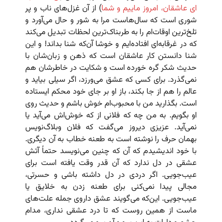
ای عاشقان، امروز ماییم و شما
) از آن غزل‌های ناب و پر
شوری است که سال‌هاست مرا به شور و حال می‌آورد و
تلخ‌ترین اوقات‌ام را به طربناک‌ترین لحظات تبدیل می‌کند
که در غرقابه‌ای افتاده‌ایم و خوشا آن‌که شنا بداند! و این
شنا دانستن کار عاشقان است که ذهن و زبان‌شان با
حدیث شکر گره خورده است و شکایت در خاطرشان هم
نمی‌گذرد. برای کسی که عشق می‌ورزد، اگر سیلی بیاید و
عالم را هم از جا بکند، باز او بر جای خود محکم ایستاده
است. بگذارید من با محبوب‌ام خوش باشم و حدیث روی
او بگویم. به من چه که فلانی از که خوش‌اش می‌آید یا
نمی‌آید. عزیزی دیروز می‌گفت که فلان وبلاگ‌نویس
بهمان حرف را نوشته است به طعنه خطاب به آن دیگری.
با خود اندیشیدم که آن که چنین می‌نویسد حتماً آتش
عشقی در دل ندارد که آن قدر وقت یافته است برای
عیب‌جویی. اگر دردی در دل داشته باشی و حسرتی،
مجالی پیدا نمی‌کنی برای طعنه زدن به خلایق یا
عیب‌جویی. این‌که می‌گویند عشق داروی جمله علت‌های
ماست از همین روست که تا درد عشقی نداری، مدام