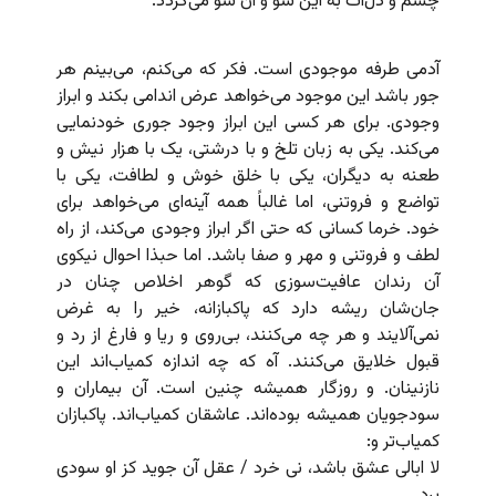
چشم و دل‌ات به این سو و آن سو می‌گردد.
آدمی طرفه موجودی است. فکر که می‌کنم، می‌بینم هر
جور باشد این موجود می‌خواهد عرض اندامی بکند و ابراز
وجودی. برای هر کسی این ابراز وجود جوری خودنمایی
می‌کند. یکی به زبان تلخ و با درشتی، یک با هزار نیش و
طعنه به دیگران، یکی با خلق خوش و لطافت، یکی با
تواضع و فروتنی، اما غالباً همه آینه‌ای می‌خواهد برای
خود. خرما کسانی که حتی اگر ابراز وجودی می‌کند، از راه
لطف و فروتنی و مهر و صفا باشد. اما حبذا احوال نیکوی
آن رندان عافیت‌سوزی که گوهر اخلاص چنان در
جان‌شان ریشه دارد که پاکبازانه،‌ خیر را به غرض
نمی‌آلایند و هر چه می‌کنند، بی‌روی و ریا و فارغ از رد و
قبول خلایق می‌کنند. آه که چه اندازه کمیاب‌اند این
نازنینان. و روزگار همیشه چنین است. آن بیماران و
سودجویان همیشه بوده‌اند. عاشقان کمیاب‌اند. پاکبازان
کمیاب‌تر و:
لا ابالی عشق باشد، نی خرد / عقل آن جوید کز او سودی
برد