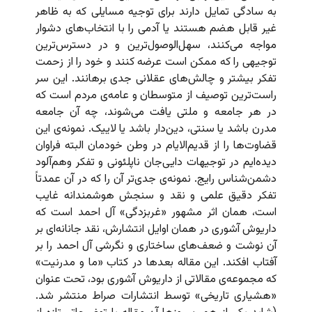
به سادگی تمایل دارند برای توجیه مسایلی که به ظاهر
غیر قابل هضم هستند یا آدمی را با انتخاب‌های دشوار
مواجه می‌کنند، سهل‌الوصول‌ترین و در دسترس‌ترین
توجیهی را که ممکن است عرضه کنند و خود را از زحمت
تفکر بیشتر و چالش‌های عقلانی جدی برهانند. این سر
راست‌ترین توصیف از متوسطان و عامه‌ی مردم است که
در هر جامعه و ملتی یافت می‌شوند، چه آن جامعه
مدرن باشد یا سنتی، دین‌دار باشد یا لاییک. نمونه‌ی این
قضاوت‌ها را از قدیم‌الایام در وطن خودمان البته فراوان
دیده‌ایم در توجیهات دایی‌جان ناپلئونی و تفکر وهم‌آلود
دشمن‌شناس رایج. نمونه‌ی جدی‌تر آن را که در آن عمدتاً
تفکر دقیق علمی و نقد و سنجش هوشمندانه غایب
است، همان اثر مشهور «غربزدگی» آل احمد است که
داریوش آشوری در همان اوایل انتشارش، نقد جانانه‌ای بر
آن نوشت و ضعف‌های ساختاری و نگرشی آل احمد را بر
آفتاب افکند. این مقاله بعدها در کتاب «ما و مدرنیت»
که مجموعه‌ی مقالاتی از داریوش آشوری بود، تحت عنوان
«هشیاری تاریخی» توسط انتشارات صراط منتشر شد.