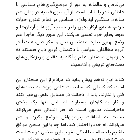
بی‌غرض و عالمانه به دور از موضع‌گیری‌های سیاسی یا
عاطفی نادر یا نایاب است. از آن سوی قضیه در وطن هم
سایه‌ی سنگین ایدئولوژی سیاسی بر تمام شئون حیات
مردم، همه‌ی ارکان دین را بر حسب آرزوها و آرمان‌ها و
هوس‌های خود تفسیر می‌کند. این سوی دیگر ماجرا هم
وضع بهتری ندارد. منتقدین دین و تفکر دین، عمدتاً در
گروه مخالفان سیاسی یا دشمنان فردی دین هستند نه
در زمره‌ی منتقدان عالم و آگاه به دقایق و ریزه‌کاری‌های
بحث‌های تاریخی و آکادمیک.
شاید این توهم پیش بیاید که مرادم از این سخنان این
است که کسانی که صلاحیت علمی ورود به بحث‌های
فنی را ندارند، باید از دخالت در مسایل علمی پرهیز کنند
و کار به کاردان بسپارند. اما این تنها یک بخش
ماجراست. بدیهی است که هر انسانی هم می‌تواند
نسبت به اتفاقات پیرامون‌اش موضع بگیرد و هم
می‌تواند راه خود را اختیار کند. اما چه با این سخن موافق
باشیم یا مخالف، با اندکی تقریب این سخنی درست است
که شناخت تاریخی و علمی ما از خودمان و «دیگران» در