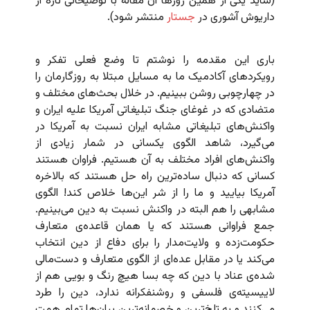
(شاید یکی از همین روزها آن مقاله با توضیحاتی تازه از
داریوش آشوری در
جستار
منتشر شود).
باری این مقدمه را نوشتم تا وضع فعلی تفکر و
رویکردهای آکادمیک ما به مسایل مبتلا به‌ روزگارمان را
در چهارچوبی روشن ببینیم. در خلال بحث‌های مختلف و
متضادی که در غوغای جنگ تبلیغاتی آمریکا علیه ایران و
واکنش‌های تبلیغاتی‌ مشابه ایران نسبت به آمریکا در
می‌گیرد، شاهد الگوی یکسانی در شمار زیادی از
واکنش‌های افراد مختلف به آن هستیم. فراوان هستند
کسانی که دنبال ساده‌ترین راه حل هستند که بالاخره
آمریکا بیایید و ما را از شر این‌ها خلاص کند! الگوی
مشابهی را هم البته در واکنش نسبت به دین می‌بینیم.
جمع فراوانی هستند که یا همان قاعده‌ی متعارف
حکومت‌زده و ولایت‌مدار را برای دفاع از دین انتخاب
می‌کند یا در مقابل عده‌ای از الگوی متعارف و دست‌مالی
شده‌ی عناد با دین که چه بسا هیچ رنگ و بویی هم از
لاییسیته‌ی فلسفی و روشنفکرانه‌ ندارد، دین را طرد
می‌کنند و به تلخ‌ترین و خصمانه‌ترین بیان‌ها تمام همت