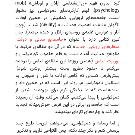
کرد. بدون فهم «روان‌شناسی اراذل و اوباش» (mob
psychology)، فهم کارکردهای دموکراسی نیز دشوار
است. جامعه‌های اروپایی، کمابیش در همین اوقات
ناگهان ملتفت اهمیت «مدنیت» (civility) شدند (چون
آثار و عوارض غلبه‌ی روحیه‌ی اراذل را دیده بودند). جان
کین کتابی دارد با عنوان «
جامعه‌ی مدنی و دولت:
منظرهای اروپایی جدید
» که در آن دو مقاله‌ی مرتبط با
مقوله‌ی مدنیت آمده است به قلم هلموت کوزمیکس و
نوربرت الیاس
(همین روزها این مقاله‌ی الیاس را ترجمه
می‌کنم تا حدود نظری بحث بیشتر روشن شود).
پیش‌فرض کسانی که گاهی اوقات با شور و هیجان به
استقبال دموکراسی می‌روند این است که در همین داد و
ستدهاست که ما پختگی لازم برای بهره‌مند شدن از
دموکراسی را پیدا می‌کنیم. گمان می‌کنم وقتِ آن رسیده
است که جامعه‌ی ایرانی در این فرض خوش‌بینانه تجدید
نظر کند و چاره‌های تازه‌ای بیندیشد.
و اما رسانه و دموکراسی. می‌خواهم این‌جا طرح چند
پرسش کنم و ذکر چند نکته. پس اقتراحی داریم و تذکری.