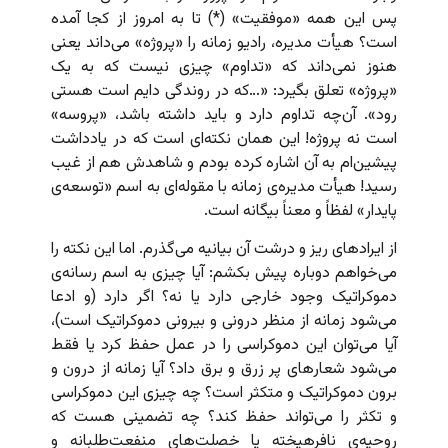
پس این همه «موفقیت» (*) تا به امروز از کجا آمده
است؟ هیأت مدیره، رادیو زمانه را «پروژه» می‌داند یعنی
هنوز نمی‌داند که «تداوم» چیزی نیست که به یک
«پروژه» تعلق بگیرد: «…که در روندگی دایم است هستی
رود». آن‌چه تداوم دارد و باید داشته باشد، «پروسه»‌
است نه پروژه! این همان نکته‌ای است که در یادداشت
پیشین‌ام به آن اشاره کرده بودم و شاهدش هم از غیب
رسید! هیأت مدیره‌ی زمانه با مقوله‌ای به اسم «توسعه‌ی
پایدار» لفظاً و معناً بیگانه است.
از ایرادهای ریز و درشت آن بیانیه می‌گذرم. اما این نکته را
می‌خواهم دوباره پیش بکشم: آیا چیزی به اسم رسانه‌ی
دموکراتیک وجود خارجی دارد یا نه؟ اگر دارد (و ادعا
می‌شود زمانه از منظر درونی و بیرونی دموکراتیک است)،
آیا می‌توان این دموکراسی را در عمل حفظ کرد یا فقط
می‌شود شعارهای پر زرق و برق داد؟ آیا زمانه از درون و
برون دموکراتیک و متکثر است؟ چه چیزی این دموکراسی
و تکثر را می‌تواند حفظ کند؟ چه تضمینی هست که
روحیه‌ی نافرهیخته یا خصلت‌های منفعت‌طلبانه و