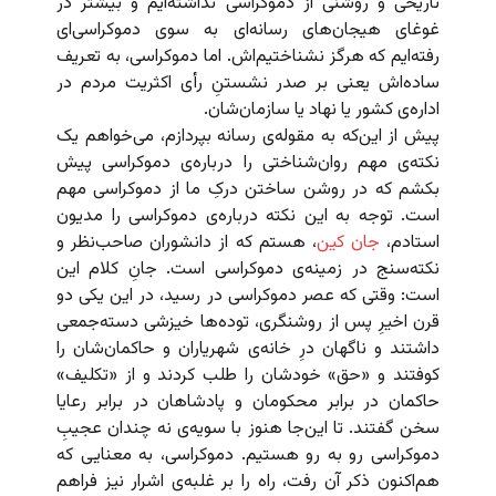
تاریخی و روشنی از دموکراسی نداشته‌ایم و بیشتر در
غوغای هیجان‌های رسانه‌ای به سوی دموکراسی‌ای
رفته‌ایم که هرگز نشناختیم‌اش. اما دموکراسی، به تعریف
ساده‌اش یعنی بر صدر نشستنِ رأی اکثریت مردم در
اداره‌ی کشور یا نهاد یا سازمان‌شان.
پیش از این‌که به مقوله‌ی رسانه بپردازم، می‌خواهم یک
نکته‌ی مهم روان‌شناختی را درباره‌ی دموکراسی پیش
بکشم که در روشن ساختن درکِ ما از دموکراسی مهم
است. توجه به این نکته درباره‌ی دموکراسی را مدیون
استادم،
جان کین
، هستم که از دانشوران صاحب‌نظر و
نکته‌سنج در زمینه‌ی دموکراسی است. جانِ کلام این
است: وقتی که عصر دموکراسی در رسید، در این یکی دو
قرن اخیرِ پس از روشنگری، توده‌ها خیزشی دسته‌جمعی
داشتند و ناگهان درِ‌ خانه‌ی شهریاران و حاکمان‌شان را
کوفتند و «حق» خودشان را طلب کردند و از «تکلیف»
حاکمان در برابر محکومان و پادشاهان در برابر رعایا
سخن گفتند. تا این‌جا هنوز با سویه‌ی نه چندان عجیبِ
دموکراسی رو به رو هستیم. دموکراسی، به معنایی که
هم‌اکنون ذکر آن رفت، راه را بر غلبه‌ی اشرار نیز فراهم