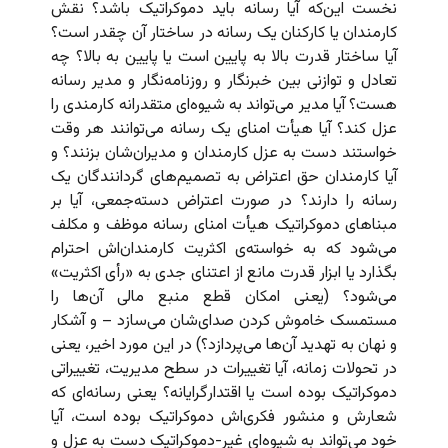
نخست این‌که آیا رسانه باید دموکراتیک باشد؟ نقش
کارمندان یا کارکنان یک رسانه در ساختار آن چقدر است؟
آیا ساختار قدرت بالا به پایین است یا پایین به بالا؟ چه
تعادل و توازنی بین خبرنگار و روزنامه‌نگار و مدیر رسانه
هست؟ آیا مدیر می‌تواند به شیوه‌ای متقدرانه کارمندی را
عزل کند؟ آیا هیأت امنای یک رسانه می‌توانند هر وقت
خواستند دست به عزل کارمندان و مدیران‌شان بزنند؟ و
آیا کارمندان حق اعتراض به تصمیم‌های گردانندگان یک
رسانه را دارند؟ در صورت اعتراض دسته‌جمعی، آیا بر
مبناهای دموکراتیک هیأت امنای رسانه موظف و مکلف
می‌شود که به خواسته‌ی اکثریت کارمندان‌اش احترام
بگذارد یا ابزار قدرت مانع از اعتنای جدی به «رأی اکثریت»
می‌شود؟ (یعنی امکان قطع منبع مالی آن‌ها را
مستمسک خاموش کردن صدای‌شان می‌سازد – و آشکار
و نهان به تهدید آن‌ها می‌پردازد؟) در این مورد اخیر، یعنی
در تحولات زمانه، آیا تغییرات در سطح مدیریت، تغییراتی
دموکراتیک بوده است یا اقتدارگرایانه؟ یعنی رسانه‌ای که
شعارش و منشور فکری‌اش دموکراتیک بوده است، آیا
خود می‌تواند به شیوه‌ای غیر-دموکراتیک دست به عزل و