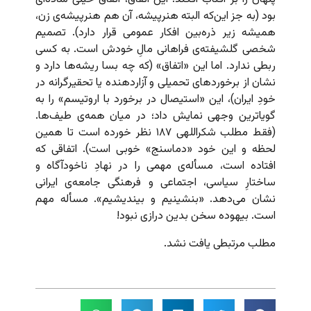
بود (به جز این‌که البته هنرپیشه،‌ آن هم هنرپیشه‌ی زن،
همیشه زیر ذره‌بین افکار عمومی قرار دارد). تصمیم
شخصی گلشیفته‌ی فراهانی مالِ خودش است. به کسی
ربطی ندارد. اما این «اتفاق» (که چه بسا ریشه‌ها دارد و
نشان از برخوردهای تحمیلی و آزاردهنده یا تحقیرگرانه در
خودِ ایران)، این «استیصال در برخورد با اروتیسم» را به
گویاترین وجهی نمایش داد؛ در میان همه‌ی طیف‌ها.
(فقط مطلب شکراللهی ۱۸۷ نظر خورده است تا همین
لحظه و این خود «دماسنج» خوبی است). اتفاقی که
افتاده است، مسأله‌ی مهمی را در نهادِ ناخودآگاه و
ساختارِ سیاسی، اجتماعی و فرهنگی جامعه‌ی ایرانی
نشان می‌دهد. «بنشینیم و بیندیشیم». مسأله مهم
است. بیهوده سخن بدین درازی نبود!
مطلب مرتبطی یافت نشد.