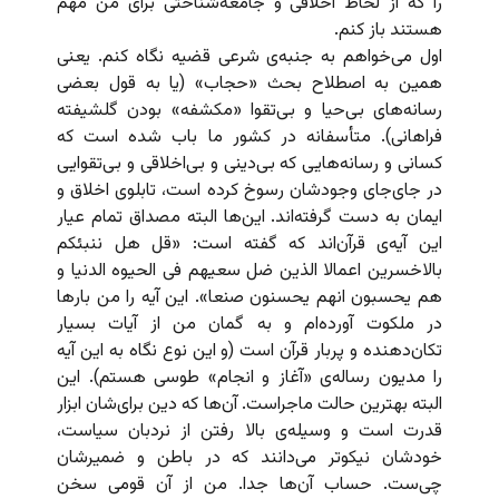
را که از لحاظ اخلاقی و جامعه‌شناختی برای من مهم
هستند باز کنم.
اول می‌خواهم به جنبه‌ی شرعی قضیه نگاه کنم. یعنی
همین به اصطلاح بحث «حجاب» (یا به قول بعضی
رسانه‌های بی‌حیا و بی‌تقوا «مکشفه» بودن گلشیفته‌
فراهانی). متأسفانه در کشور ما باب شده است که
کسانی و رسانه‌هایی که بی‌دینی و بی‌اخلاقی و بی‌تقوایی
در جای‌جای وجودشان رسوخ کرده است، تابلوی اخلاق و
ایمان به دست گرفته‌اند. این‌ها البته مصداق تمام عیار
این آیه‌ی قرآن‌اند که گفته است: «قل هل ننبئکم
بالاخسرین اعمالا الذین ضل سعیهم فی الحیوه الدنیا و
هم یحسبون انهم یحسنون صنعا». این آیه را من بارها
در ملکوت آورده‌ام و به گمان من از آیات بسیار
تکان‌دهنده و پربار قرآن است (و این نوع نگاه به این آیه
را مدیون رساله‌ی «آغاز و انجام» طوسی هستم). این
البته بهترین حالت ماجراست. آن‌ها که دین برای‌شان ابزار
قدرت است و وسیله‌ی بالا رفتن از نردبان سیاست،
خودشان نیکوتر می‌دانند که در باطن و ضمیرشان
چی‌ست. حساب آن‌‌ها جدا. من از آن قومی سخن