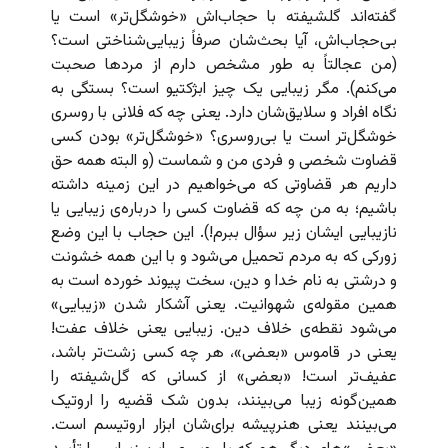
گفته‌اند گلشیفته با حجاب‌اش «خوشگل‌تر» است یا
بی‌حجاب‌اش، آیا بحث‌شان صرفاً زیبایی‌شناختی است؟
(من عجالتاً به طور مشخص‌ دارم از مردها صحبت
می‌کنم). مگر زیبایی یک چیز ابژکتیو است؟ بستگی به
نگاه افراد و سلایق‌شان دارد. یعنی چه که فلانی با روسری
خوشگل‌تر است یا بی‌روسری؟ «خوشگل‌تر» بودن کسی
قضاوت شخصی و فردی من و شماست (و البته همه حق
داریم هر قضاوتی که می‌خواهیم در این زمینه داشته
باشیم؛ به من چه که قضاوت کسی را درباره‌ی زیبایی یا
نازیبایی ایشان زیر سؤال ببرم!). این حجاب با این وضع
زورکی که به مردم تحمیل می‌شود و با این همه خشونت
و درشتی به نام خدا و دین، سخت پیوند خورده است به
همین مقوله‌ی شهوانیت. یعنی آشکار شدن «زیبایی»
می‌شود نقطه‌ی خلاف دین. زیبایی یعنی خلاف عفت!
یعنی در قاموس «بعضی»، هر چه کسی زشت‌تر باشد،
عفیف‌تر است! «بعضی» از کسانی که گل‌شیفته را
همین‌گونه زیبا می‌بینند، بدون شک قضیه را اروتیک
می‌بینند یعنی هنرپیشه برای‌شان ابزار اروتیسم است.