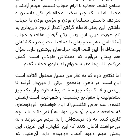
مدافع کشف حجاب یا الزام حجاب نیستم. مردم آزادند و
مختار. اما با یک چیز سخت مخالف‌ام: یکی دانستن و
مترادف دانستن مسلمان بودن و مؤمن بودن با حجاب
داشتن. این یعنی فاصله گرفتن آشکار از روح دین‌داری به
نام هویت دینی. این یعنی یکی گرفتن عفاف و حجاب
[مغالطه‌ی «هر محجبه‌ای با عفاف است و هر مکشفه‌ای
بی‌عفاف»]. این قصه البته حرف‌های بیشتری دارد. سؤال
هم پیش می‌آورد که بحث‌اش طولانی است. گمان
می‌کنم تا این‌جا مغز سخن‌ام را درباره‌ی حجاب گفتم.
اما نکته‌ی دوم که به نظر من بسیار مغفول افتاده است
این است: در ذهنِ جامعه‌ی ایرانی، از دین‌دار گرفته تا
بی‌دین و لاییک یک چیز سخت ریشه دارد. و آن یک چیز
مشغولیت با مقوله‌ی جنسیت و شهوانیت است (همان
کلمه‌ی سه حرفی انگلیسی!). این خواسته‌ی فروکوفته‌ای
که جامعه و مردم (و حتی دولت‌ها) نمی‌دانند باید چه
کارش کنند. نه راهِ درست‌اش را به مردم می‌آموزند و نه
می‌خواهند اذعان کنند که این گرایش، این غریزه، این
بخش مهم وجودِ آدمی، «وجود» دارد! آن‌هایی که