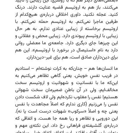
«بعضی‌»های دیگر هم که با روسری، این زیبایی را تأیید
می‌کنند، باز هم به اروتیسم قضیه عنایت دارند. درنگ
کنید. عجله نکنید. داوری اخلاقی درباره‌ی هیچ‌کدام از
طرفین ماجرا نمی‌کنم. به اروتیسم حمله نمی‌کنم. با
اروتیسم برخاسته از زیبایی عنادی ندارم. به هر حال
زیبایی با اروتیسم پیوندی دارد. زیبایی محض و عقلانی و
این چیزها جای دیگری دارد. جامعه‌ی ما معضلی روانی
دارد به نام «استیصال در برخورد با اروتیسم». این هم
برای دین‌داران صادق است، هم برای غیر-دین‌داران.
ما انسان‌ها هم – چنان‌که به کرات نوشته‌ام – استادیم
در فریب نفسِ خویش. یعنی گاهی تظاهر می‌کنیم به
این‌که ما با نفسانیت و شهوانیت و اروتیسم سخت
مخالف‌ایم، ولی در آن باطنِ ضمیرمان سخت شهوانی
هستیم! نفس را مغلوب نکرده‌ایم ولی لاف شکست دادنِ
نفس را می‌زنیم (کاری ندارم که اصلاً مجاهدت با نفس
یعنی چه و اصلاً «سرکوب» شهوات درست است یا نه).
این دورویی و تظاهر و ریا همه جا هست. و اتفاقی که
درباره‌ی گلشیفته‌ی فراهانی رخ داد، این نکته‌ی مهم و
پنهان را بر آفتاب افکند. این اتفاق، اتفاق خیلی ساده‌ای