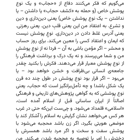
می‌گویم که فکر می‌کنند دفاع از «حجاب» و یک نوع
پوشش خاص (و حمله به «کشف حجاب» یا داشتن – یا
نداشتن – یک نوع پوشش خاص) یعنی دین‌داری و دین
و تشرع. به اعتقاد من این یعنی قلبِ دین. یعنی رهزنی.
یعنی آدرس غلط دادن در دین‌داری. نوعِ پوشش نیست
که ایمان و اعتقاد کسی را معین می‌کند. برای روز حساب
و محشر – اگر مؤمن باشی به آن – فردا نه از نوع پوششِ
من و شما می‌پرسند و نه یک درک و برداشت فرهنگی را
از نوع پوشش معیار قرار می‌دهند. فکرش را بکنید چقدر
جامعه‌ی انسانی بی‌ظرافت و خشن خواهد بود – یا
می‌بود – اگر قرار بود نوع پوشش در طول چند ده قرن
یک شکل باشد! و چه تأمل‌برانگیز است که حجاب،‌ یعنی
نوع پوششی که به گواهی پژوهش‌های تاریخی و فرهنگی
اصالتاً از ایران ساسانی قبل از اسلام آمده است،
«اسلامی» قلمداد می‌شود. و چی‌ست این‌که حتی در غرب
هر کس می‌خواهد نشان گرایش به اسلام را آشکار کند یا
موضعی هویتی بگیرد، اگر زن باشد محجبه می‌شود با
پوشش سفت و سخت و اگر مرد باشد همسرش یا
دخترش را امر یا توصیه به محجبه شدن می‌کند. من