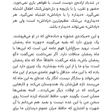
در تندبادِ‌ اراده‌ی دوست است. با ظواهر بازی نمی‌خورد.
حضور و تقرب را با بازیچه و دل‌خوش‌کنک اطفال اشتباه
نمی‌گیرد. «دیدار» را با «پاداش» اشتباه نمی‌گیرد. هر
«دیداری»، بی‌شک عظیم‌ترین «پاداش» است؛ ولی هر
«پاداش» نمی‌تواند «دیدار» باشد.
و این «میکده‌ی عشق» و «باده‌»ای که در او می‌فروشند،
یک چیزی دارد که بقیه می‌گویند «چون» ماهِ رمضان
است، نروید سراغ‌اش! فهمِ عامه این است که این‌ها با
ماه رمضان منافات دارد. اگر نمی‌داشت نمی‌گفت «گو
رمضان باش»، بلکه می‌گفت: «اتفاقاً حالا که ماهِ رمضان
است؛ بیا و ما را از این باده بچشان». یک چیزی دارد این
باده که با این ماه، حداقل با فهم عامه‌ی مردم از این ماه
نمی‌خواند و سازگار نیست. انگار یک عده‌ای به این ماه که
می‌رسند تازه فیل‌شان یاد هندوستان می‌کند و کارهایی
می‌کنند که در اوقات دیگر نمی‌کردند… البته بعضی‌ها
ممکن است بگویند خوب حافظ اشتباه کرده است! روی
سخنِ من با این عده نیست و بعید هم می‌دانم با آن
شهرت و اعتباری که حافظ میان عمومِ دینداران ما برای