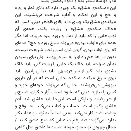
ما را دو سه ساغر بده و «گو» رمضان باشد
این «میکده‌ی عشق» یک چیزی دارد که بالای نماز و روزه
و حج و این احکام و آدابِ شریعت می‌نشیند. این
میکده‌ی عشق یک چیزی دارد بالای ظواهر دینی. کسی که
«خاکِ میکده‌ی عشق» را زیارت بکند،‌ همه‌ی آن
ثواب‌هایی را که باید از نماز و روزه ببرد می‌برد. اما مگر
همه برای «ثواب بردن» می‌روند سراغ روزه و حج؟ عده‌ای
که برای ثواب بردن، گردن‌شان اسیرِ زنجیرِ شریعت نیست،
بدون این‌ها هم راهِ او را به سر می‌پویند. ولی برای رسیدن
به آن منزلت، باید خاک یک جایی را زیارت کنی. باید خاک
بشوی. باید تکبر از سر فروبنهی. باید بیایی پایین. باید
بروی سراغ میکده. میکده، جایی است که در آن داروی
بیهوشی می‌فروشند. جایی که می‌تواند جرعه‌ای خورد و
کسی را نیازرد. دینی که بشود اسبابِ آزار دیگران، شنیع‌تر
از هر رذیلت و ناپاکی است. این‌جا باید عاشق شد. آدم
عاشق پاکباز است. حساب و کتاب نمی‌کند. به توقع و
چشمداشت کار نمی‌کند. یعنی اساساً به ثواب و عقاب کار
ندارد. می‌گوید: «به رغمِ مدعیانی که منع عشق کنند /
جمالِ چهره‌ی تو حجتِ‌ موجهِ‌ ماست»! عاشق مثل کاهی