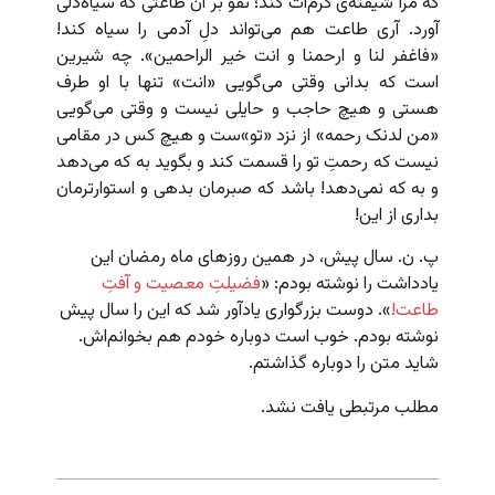
که مرا شیفته‌ی کرم‌ات کند؛ تفو بر آن طاعتی که سیاه‌دلی
آورد. آری طاعت هم می‌تواند دلِ آدمی را سیاه کند!
«فاغفر لنا و ارحمنا و انت خیر الراحمین». چه شیرین
است که بدانی وقتی می‌گویی «انت» تنها با او طرف
هستی و هیچ حاجب و حایلی نیست و وقتی می‌گویی
«من لدنک رحمه» از نزد «تو»ست و هیچ کس در مقامی
نیست که رحمتِ تو را قسمت کند و بگوید به که می‌دهد
و به که نمی‌دهد! باشد که صبرمان بدهی و استوارترمان
بداری از این!
پ. ن. سال پیش، در همین روزهای ماه رمضان این
یادداشت را نوشته بودم: «
فضیلتِ معصیت و آفتِ
طاعت!
». دوست بزرگواری یادآور شد که این را سال پیش
نوشته بودم. خوب است دوباره خودم هم بخوانم‌اش.
شاید متن را دوباره گذاشتم.
مطلب مرتبطی یافت نشد.