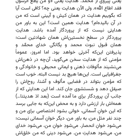
یعنی پیروی از محمد. هدایت یعنی «و من یطع الرسول
فقد اطاع الله». ولی الآن هدایت یعنی چه؟ کافی است آیا
که بگوییم هدایت در همان کیش و آیینی است که من
در آن بالیده‌ام؟ هدایت همین است؟ این به باور من
هدایتی نیست که از پروردگار آمده باشد. هدایتِ
پروردگار در سطحِ نخستین‌اش همان شهادتین است؛
همان قبول نبوت محمد و یگانگی خدای محمّد و
پذیرفتن این‌که آخرتی خواهد بود. اما امروز، عموماً
مؤمنی که از هدایت سخن می‌گوید، آن‌چه در ذهن‌اش
می‌نشیند مألوفات ذهنی و ایمانی محیطی و خانوادگی و
جغرافیایی است. این‌ها هیچ بد نیست البته. خوب است
که مؤمن بتواند در فضایی مألوف و آشنا، روح‌اش را
صیقل دهد و شستشوی جان کند. اما این هدایتی که از
جانب آن پروردگار برای ما آمده است (بعد اذ هدیتنا…)
همه‌اش بار ارزشی دارد و به محض این‌که به جایی برسد
که این خوانِ آسمانی، خوانی بشود اختصاصی برای من و
چند نفر مثل من، به باور من، دیگر خوانِ آسمانی نیست؛
می‌شود خوانِ انحصار. می‌شودِ خوانِ من، می‌شود خدای
من، می‌شود هدایتِ من. می‌شود دینی که من خلق‌اش