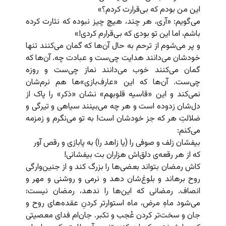
این من بودم که بی‌قرارت کردم؟»
می‌گویم: «آری، هر چند، هیچ چیز نبوده که نثارت کرده
باشم، اما این تو بودی که بی‌قرارم کردی!»
و پر می‌شوم از ترحم به حال آن‌ها که گمان می‌کنند تنها
خودشان می‌دانند هدایت چی‌ست و عبادت چه. آن‌ها که
گمان می‌کنند خوب می‌دانند نماز چی‌ست و روزه
چی‌ست. آن‌ها که این «عارف‌بازی»‌ها هم نرم‌شان
نمی‌کند و این «قاسیه قلوبهم» نشان «ذکر» را پاک از
دل‌شان زدوده است و هر چه می‌بینند سیاهی و تیرگی و
ضلالتِ هر که جز خودشان است! به تو می‌نگرم و زمزمه
می‌کنم:
بیفشان زلف و صوفی را (یا زاهد را) به پابازی و رقص آور
که از هر رقعه‌ی دلق‌اش هزاران بت بیفشانی!
کاش رمضان بتواند بعضی‌ها را بزرگ کند و از جنین‌وارگی
روح برهاند و بلوغ‌شان دهد و نرمی و روشنی و مهر و
انصاف. رمضانی که این‌ها را ندهد، رمضان نیست؛
می‌شود ماهِ مرض، ماه استوارتر کردنِ عقده‌های روح و
جان و سخت‌تر کردن عُجب و تکبر. جان‌ام فدای معصیتی