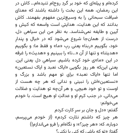
کرده‌ام و پیله‌ای که خود بر گردِ روح‌ام تنیده‌ام… کاش در
این رمضان، همه این بخت را داشته باشند که معنای
ضیافت سبحانی را به وسیع‌ترین مفهوم بفهمند. کاش
بدانند که این هدایت، هدایتی است واسعه که کیش و
آیین و طایفه نمی‌شناسد. به نظر من این سیاهی دل،
درست از همان‌جا شروع می‌شود که در خیال و پندارِ
خود، بگوییم «ربنا» یعنی ربِ «ما» و فقط ما؛ و بگوییم
«هدیتنا» و تنها از آن «…نا» را ببینیم و «هدیتَ» را غرقه
در این «ما»ی خود کرده باشیم. سیاهیِ دل یعنی این.
یعنی این‌که هر روز بگویی «ایاک نعبد و ایاک نستعین»
اما تنها «ایاک نعبد» برای تو مهم باشد و بزرگ و
«نستعین‌»اش را نبینی و ندانی که هر چه هست از
اوست و تو خود هیچی. و هر آن‌چه تو هدایت و ضلالت
می‌دانی، در جنب کرمِ او و عدالتِ او هیچ است. با خودم
می‌خوانم:
گفتم: «دل و جان بر سرِ کارت کردم
هر چیز که داشتم نثارت کردم» (از خودم می‌پرسم،
دوباره، که: «هر چیز؟»؛ و نگاه‌ام را فرو می‌اندازم!)
گفتا: «تو که باشی که کنی یا نکنی؟