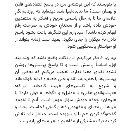
یا بنویسند که این نوشته‌ی من در پاسخ انتقادهای فلان
و بهمان است؟ ما ندیده‌ایم! شما دیده‌اید که روزنامه‌نگارِ
علامه‌ی ما تا به حال پاسخی صریح و آشکار به منتقدین
خودش داده باشد و از سخنانِ خودش به صراحت رفعِ
ابهام کرده باشد؟ امیدوارم این تلنگرها باعث بشود پاسخ
دادن به دیگران را جدی بگیرد. بعید است زمانه بتواند از
او خواستارِ پاسخگویی شود!
پ. ن. ۲. فکر می‌کردم این نکات واضح باشد که چند بند
اول، اساساً پرسش است و تا پاسخ پرسش‌ها روشن
نشود نقدی معنا ندارد. تعجب می‌کنم که بعضی آن
پرسش‌ها را هم‌ردیف نقد و حتی طعنه و کنایه خوانده‌اند
و شروع به تفسیرهای غریب کرده‌اند. این‌که:
««پشتوانه‌ی عقلی» با «دلیل» و «گواهی» فرقی دارد؟ با
«برهان» چه؟» خودش سؤال مهمی است. آدم تا نفهمد
مرزهایی معنای و مفهومی ذهن گنجی کجاست، بحث و
گفت‌وگو کردن هم با او بیهوده است. حداقل باید تلاش
کرد به درک مشترکی از مفاهیم و تعریف‌های پایه رسید.