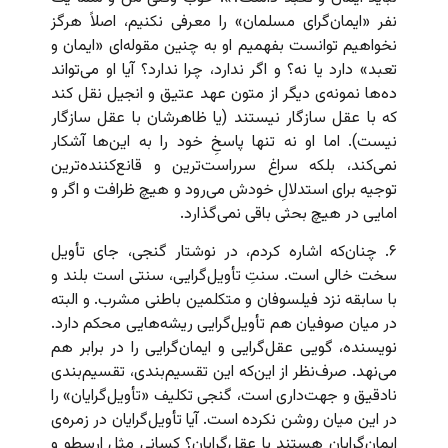
نفر «ایمان‌گرای مسلمان» را معرفی نکنیم، اصلاً هرگز
نخواهیم توانست بفهمیم او به چنین مقوله‌ای «ایمان و
تعبد» دارد یا نه؟ و اگر ندارد، چرا ندارد؟ آیا او می‌تواند
ده‌ها نمونه‌ی دیگر از متون عهد عتیق و انجیل نقل کند
که با عقل سازگار نیستند (یا ظاهرشان با عقل سازگار
نیست). اما او نه تنها پاسخِ خود را به این‌ها آشکار
نمی‌کند، بلکه سراغ سرراست‌ترین و قانع‌کننده‌ترین
توجیه برای استدلالِ خودش می‌رود و هیچ ظرافت و اگر و
امایی در هیچ بحثی باقی نمی‌گذارد.
۶. چنان‌‌که اشاره کردم، در نوشتار گنجی، جای تأویل
سخت خالی است. سنتِ تأویل‌گرایی، سنتی است بلند و
با سابقه نزد فیلسوفان و متکلمین باطنی مشرب. و البته
در میان صوفیان هم تأویل‌گرایی ریشه‌هایی محکم دارد.
نویسنده، گویی عقل‌گرایی و ایمان‌گرایی را در برابر هم
می‌نهد. صرف‌نظر از این‌که این تقسیم‌بندی، تقسیم‌بندی
نادقیق و جهت‌داری است، گنجی تکلیف «تأویل‌گرایان» را
در این میان روشن نکرده است. آیا تأویل‌گرایان در زمره‌ی
ایمان‌گرایان هستند یا عقل‌گرایان؟ کسانی مثل ارسطو و