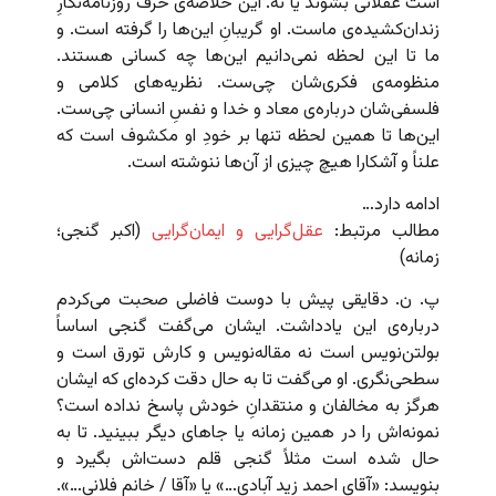
است عقلانی بشوند یا نه. این خلاصه‌ی حرف روزنامه‌نگارِ
زندان‌کشیده‌ی ماست. او گریبانِ این‌ها را گرفته است. و
ما تا این لحظه نمی‌دانیم این‌ها چه کسانی هستند.
منظومه‌ی فکری‌شان چی‌ست. نظریه‌های کلامی و
فلسفی‌شان درباره‌ی معاد و خدا و نفسِ انسانی چی‌ست.
این‌ها تا همین لحظه تنها بر خودِ او مکشوف است که
علناً و آشکارا هیچ چیزی از آن‌ها ننوشته است.
ادامه دارد…
مطالب مرتبط:
عقل‌گرایی و ایمان‌گرایی
(اکبر گنجی؛
زمانه)
پ. ن. دقایقی پیش با دوست فاضلی صحبت می‌کردم
درباره‌ی این یادداشت. ایشان می‌گفت گنجی اساساً
بولتن‌نویس است نه مقاله‌نویس و کارش تورق است و
سطحی‌نگری. او می‌گفت تا به حال دقت کرده‌ای که ایشان
هرگز به مخالفان و منتقدانِ خودش پاسخ نداده است؟
نمونه‌اش را در همین زمانه یا جاهای دیگر ببینید. تا به
حال شده است مثلاً گنجی قلم دست‌اش بگیرد و
بنویسد: «آقای احمد زید آبادی…» یا «آقا / خانم فلانی…».