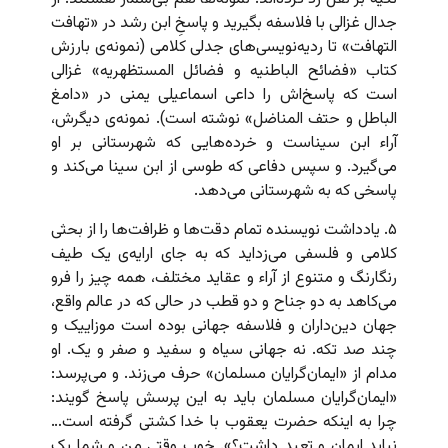
جدال غزالی با فلاسفه بگیرید و پاسخِ ابن رشد در «تهافت
التهافت» تا ردیه‌نویسی‌های جدلی کلامی (نمونه‌ی بارزش
کتاب «فضائح الباطنیه و فضائل المستظهریه» غزالی
است که پاسخ‌‌اش را داعی اسماعیلی یمنی در «دامغ
الباطل و حتف المناضل» نوشته است). نمونه‌ی دیگرش،
آراء ابن سیناست و خرده‌هایی که شهرستانی بر او
می‌گیرد. و سپس دفاعی که طوسی از ابن سینا می‌کند و
پاسخی که به شهرستانی می‌دهد.
۵. یادداشت نویسنده تمام دقت‌ها و ظرافت‌ها را از بحثی
کلامی و فلسفی می‌زداید که به جای ارایه‌ی یک طیف
رنگارنگ و متنوع از آراء و عقاید مختلف، همه چیز را فرو
می‌کاهد به دو جناح و دو قطب در حالی که در عالم واقع،
جهان دین‌داران و فلاسفه جهانی بوده است موزاییک و
چند صد تکه. نه جهانی سیاه و سفید و صفر و یک. او
مدام از «ایمان‌گرایان مسلمان» حرف می‌زند. و می‌پرسد:
«ایمان‌گرایان مسلمان باید به این پرسش پاسخ گویند:
چرا به اینکه حضرت یعقوب با خدا کشتی گرفته است…
نباید ایمان و تعبد داشت؟». خوب وقتی من و شما یک