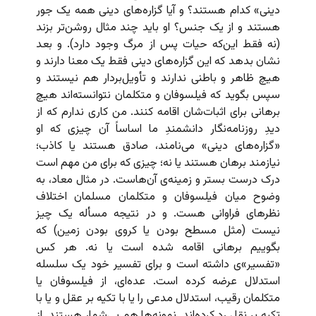
دینی» کدام هستند؟ و آیا گزاره‌های دینی همه یک جور
هستند و از یک جنس؟ او باید چند مثال روشن‌تر بزند
(نه فقط این‌که حیات پس از مرگ وجود دارد). و بعد
نشان بدهد که این گزاره‌های دینی فقط یک معنا دارند و
هیچ ظاهر و باطنی ندارند و تأویل‌بردار هم نیستند و
سپس بگوید که فیلسوفان و متکلمان نتوانسته‌اند هیچ
برهانی برای اثبات‌شان اقامه کنند. من کاری ندارم که از
دیدِ روزنامه‌نگار دانشمندِ ما اساساً آن چیزی که او
«گزاره‌های دینی» می‌نامند، صادق هستند یا کاذب؛
نیازمند برهان هستند یا نه؛ چیزی که برای من مهم است
درک درست بستر و زمینه‌ی آن‌هاست. در مثال معاد، به
وضوح میان فیلسوفان و متکلمان مسلمان اختلاف
نظرهای فراوانی هست. و در نتیجه مسأله یک چیز
نیست (مثل مسطح بودن یا کروی بودن زمین) که
بگوییم برهانی اقامه شده است یا نه. هر کس
«تفسیر»ی داشته است و برای تفسیر خود یک سلسله
استدلال عرضه کرده است. عده‌ای، از فیلسوفان یا
متکلمان رقیب، استدلال مدعی را یا با تکیه بر عقل و یا با
تکیه بر نقل رد کرده‌اند. نمونه‌ها هم بی‌شمار هستند. از