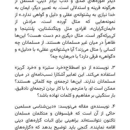
دیگر آموزه‌های صدق و کذب بردار دینی، مستقل از
هرگونه قرینه و استدلالی است. به تعبیر دیگر، ایمان به
خدا نیازی به پشتوانه‌ی عقلی و دلیل و گواهی ندارد.» از
نمونه‌هایی که مثال آورده است، مرادش از
«ایمان‌گرایان»، افرادی مثل ویتگنشتاین، پلنتینجا و
کی‌یرکه‌گور است. مثال دیگری دم دست هست؟ این‌ها
ظاهراً در میان غیر مسلمانان هستند. از مسلمانان چه
کسانی را مثال می‌زند؟ آیا «پشتوانه‌ی عقلی» با «دلیل» و
«گواهی» فرقی دارد؟ با «برهان» چه؟
۳. نویسنده از دو اصطلاح«خرد ستیز» و «خرد گریز»
استفاده می‌کند. این تعابیر آشکارا نسب‌نامه‌ای در میان
مسلمانان ندارند. این‌ها ترجمه‌ی چه کلماتی هستند؟
ممکن است او، یا مترجم، با با کار بردن ترجمه‌ای نادقیق،
بار سنگینی بر مفاهیم و کلمات نهاده باشد؟
۴. نویسنده‌ی مقاله می‌نویسد: «دین‌شناسی مسلمین
حاکی از آن است که فیلسوفان و متکلمان مسلمان
تاکنون نتوانسته‌اند براهینی برای اثبات گزاره‌های دینی
اقامه نمایند». گنجی باید توضیح بدهد که «گزاره‌های