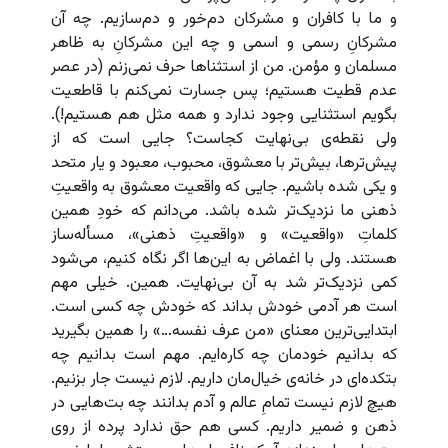
و ما با کافران و مشرکان دم‌خور و دم‌سازیم. چه آن
مشرکانِ رسمی و اسمی و چه این مشرکانِ به ظاهر
مسلمان و مؤمن. من از استثناها حرف نمی‌زنم (در عصر
عدم قطیت هستیم؛ پس جسارت نمی‌کنم با قاطعیت
بگویم استثنایی وجود ندارد و همه مثل هم هستیم!).
ولی نقطه‌ی بی‌نهایت کجاست؟ جایی است که از
پیش‌ترها، بیش‌تر با معشوق، محبوب، معبود و یار متحد
و یکی شده باشیم. جایی که واقعیت معشوق به واقعیتِ‌
ذهنی ما نزدیک‌تر شده باشد. می‌دانم که خودِ همین
کلماتِ «واقعیت» و «واقعیتِ ذهنی»، مسأله‌ساز
هستند. ولی با اغماض به این‌ها اگر نگاه کنیم، می‌شود
کمی نزدیک‌تر شد به آن بی‌نهایت. همین. خیلی مهم
است هر آدمی خودش بداند که خودش چه کسی است.
ابتدایی‌ترین معنای «من عرف نفسه…» را همین بگیرید
که بدانیم خودمان چه کاره‌ایم. مهم است بدانیم چه
بتکده‌ای در خانه‌ی خیال‌مان داریم. لازم نیست جار بزنیم.
هیچ لازم نیست تمامِ عالم و آدم بدانند چه بت‌هایی در
ذهن و ضمیر داریم. کسی هم حق ندارد پرده از روی