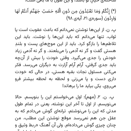
ساخته‌ی خیالِ تو باشد! و این هول با ما باقی است!
(*) إِنَّکُمْ وَمَا تَعْبُدُونَ مِن دُونِ الَّلهِ حَصَبُ جَهَنَّمَ أَنتُمْ لَهَا
وَارِدُونَ (سوره‌ی ۲۱، آیه‌ی ۹۸)
پ. ن. از این‌ها نوشتن نمی‌دانم که باعث عقوبت است یا
ثواب. تنها می‌دانم که باید این‌ها را نوشت. باید این
تلاطم‌ها را بازگو کرد. باید از این موج‌های پست و بلندِ
هستی گفت و گر نه آدمی را می‌بلعند. و گر نه آدمی زیاد
خودش را جدی می‌گیرد. وقتی خودت را بیش از آن‌چه
باید جدی گرفتی، آرام آرام آزارت به دیگران می‌رسد. فکر
می‌کنی مسئول نجات بقیه هستی، در حالی که خودت
داری دست و پا می‌زنی و لحظه به لحظه بیشتر فرو
می‌روی. یکی بیاید ما را برهاند!
پ. ن. ۲. (مهم): اول می‌خواستم این را بنویسم. حالا
می‌نویسم. از اول تا آخر این نوشته، یعنی در تمام طول
مدتی که این را می‌نوشتم، ترانه‌ای گوش می‌دادم که به
عقل جن هم نمی‌رسد موقع نوشتن این مطلب، من
چنان چیزی گوش می‌داده‌ام. ولی آن آهنگ «ربط وثیق و