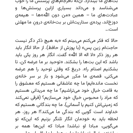
بت‌های ما بیندازد. آن‌که نافرجام‌های پرستش ما را خوب
می‌شناسد و می‌داند بسیاری ازاین پرستش‌ها و
عبادت‌های ما – همین «من دون الله‌»‌ها – هیمه‌ی
دوزخ‌اند، پرده‌ی ستاریت‌اش بر بت‌خانه‌ی درونِ ما مهلتی
است…
حالا که فکر می‌کنم می‌بینم که «به هیچ ذکرِ دگر نیست
حاجت‌ام زین پس» (با پوزش از حافظ). از حالا انگار باید
هر روز ذکر «لا اله الا الله» گفت. انگار هر روز یکی باید
باشد که این بت‌ها را بشکند. «توحید بر ما عرضه کن، تا
بشکنیم اصنام را». دریغ که وقتی توحید را هم عرضه
می‌کنی، قصه‌ی ما مکرر می‌شود و باز بر سرِ خانه‌ی
نخست مانده‌ایم! ما چه عاشقانی هستیم که معشوق را
به قامتِ خیالِ خود می‌تراشیم؟ ما چه مریدانی هستیم
که مراد را محبوسِ خیالِ خود می‌سازیم؟ (فرقی نمی‌کند
که زمینی‌اش کنیم یا آسمانی). ما چه بندگانی هستیم که
خداوند است گویی که بندگی ما می‌کند؟! هر روز، هر
لحظه باید به خودمان انگار تلنگر بزنیم که این‌که تو
می‌گویی، مبادا او نباشد! مبادا که این‌ها همه بر