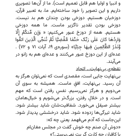
و انبیا و اولیا هم قابل تعمیم است). ما از آن‌ها تصویری
داریم و این تصویر را خود ساخته‌ایم. ما، به تعبیر قرآن،
دوزخیان هستیم. دوزخی بودن چندان هم بد نیست.
دوزخی بودن تقدیر ناگزیر ماست. ما همه دوزخی
هستیم. همه از دوزخ عبور می‌کنیم: « وَإِن مِّنکُمْ إِلَّا
وَارِدُهَا کَانَ عَلَى رَبِّکَ حَتْمًا مَّقْضِیًّا ثُمَّ نُنَجِّی الَّذِینَ اتقَّوا
وَّنَذَرُ الظَّالِمِینَ فِیهَا جِثِیًّا» (سوره‌ی ۱۹، آیات ۷۱ و ۷۲) .
عده‌ای از این دوزخ عبور می‌کنند و عده‌ای هم به زانو در
می‌آیند.
نقطه‌ی بی‌نهایت… اتحاد
بی‌نهایت جایی است، مقصدی است که نمی‌توان هرگز به
آن رسید. بی‌نهایت، افقِ‌ ماست. همیشه به سوی آن
می‌دویم و هرگز نمی‌رسیم. نفسِ رفتن است که مهم
است. و در خلالِ رفتن، بزرگ‌تر می‌شویم و خیال‌هامان
بیشتر صیقل می‌خورد. شفافیت‌شان شاید بیشتر شود.
شاید تیرگی‌ها زدوده شود. شاید درخششی پدیدار شود.
این‌جاست که آدم می‌فهمد یعنی چه که:
«دوش آن صنم چه خوش گفت در مجلس مغان‌ام
با کافران چه کارت گر بت نمی‌پرستی؟»