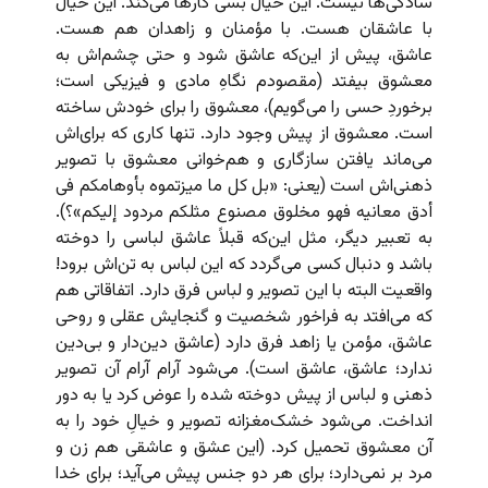
سادگی‌ها نیست. این خیال بسی کارها می‌کند. این خیال
با عاشقان هست. با مؤمنان و زاهدان هم هست.
عاشق، پیش از این‌که عاشق شود و حتی چشم‌اش به
معشوق بیفتد (مقصودم نگاهِ مادی و فیزیکی است؛
برخوردِ حسی را می‌گویم)، معشوق را برای خودش ساخته
است. معشوق از پیش وجود دارد. تنها کاری که برای‌اش
می‌ماند یافتن سازگاری و هم‌خوانی معشوق با تصویر
ذهنی‌اش است (یعنی: «بل کل ما میزتموه بأوهامکم فی
أدق معانیه فهو مخلوق مصنوع مثلکم مردود إلیکم»؟).
به تعبیر دیگر، مثل این‌که قبلاً عاشق لباسی را دوخته
باشد و دنبال کسی می‌گردد که این لباس به تن‌اش برود!
واقعیت البته با این تصویر و لباس فرق دارد. اتفاقاتی هم
که می‌افتد به فراخور شخصیت و گنجایش عقلی و روحی
عاشق، مؤمن یا زاهد فرق دارد (عاشق دین‌دار و بی‌دین
ندارد؛ عاشق، عاشق است). می‌شود آرام آرام آن تصویر
ذهنی و لباس از پیش دوخته شده را عوض کرد یا به دور
انداخت. می‌شود خشک‌مغزانه تصویر و خیالِ خود را به
آن معشوق تحمیل کرد. (این عشق و عاشقی هم زن و
مرد بر نمی‌دارد؛ برای هر دو جنس پیش می‌آید؛ برای خدا