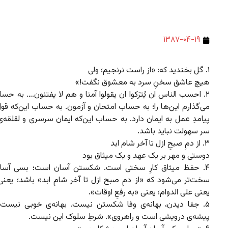
۱۳۸۷-۰۴-۱۹
۱. گل بخندید که: «از راست نرنجیم؛ ولی
هیچ عاشق سخنِ سرد به معشوق نگفت!»
۲. احسب الناس ان یُترَکوا ان یقولوا آمنا و هم لا یفتنون…. به حس
می‌گذارم این‌ها را؛ به حساب امتحان و آزمون. به حساب این‌که قول
پیامدِ عمل به ایمان دارد. به حساب این‌که ایمان سرسری و لقلقه‌ی 
سر سهولت نباید باشد.
۳. از دمِ صبحِ ازل تا آخر شام ابد
دوستی و مهر بر یک عهد و یک میثاق بود
۴. حفظ میثاق کارِ سختی است. شکستن آسان‌ است؛ بسی آسان‌
سخت‌تر می‌شود که «از دمِ صبح ازل تا آخر شامِ ابد» باشد؛ یعن
یعنی علی الدوام؛ یعنی «به رفعِ اوقات».
۵. جفا دیدن، بهانه‌ی وفا شکستن نیست. بهانه‌ی خوبی نیست.
پیشه‌ی درویشی است و راهروی». شرطِ سلوک این نیست.