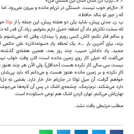
۶. «…یارب کن آسان آسان این مشکلِ من»
۷. حال‌ام خوب نیست. خستگی در تن‌ام مانده و بیرون نمی‌رود. اما
که ز جور تو بنالد حافظ».
پ. ن. مدتی پیش، شاید یکی دو هفته پیش، این جمله را از
توکا
خوا
که سخت تکان‌ام داد آن لحظه: «میل دارم بخوابم، زیاد، آن قدر که د
و سالم فکر نکنم؛ کاش کسی رویم را بیندازد، وقتی که نمی‌شنوم ب
بزند، برای آخرین بار …». یک لحظه یادِ «سوته‌دلان» علی حاتمی اف
مجید، یاد داداش حبیب. چند روز بعد، همین هفته‌ی گذشته،
می‌گفت که خیلی کار روی زمین مانده است؛ الان وقت خواب نی
بیست سی سالی کارِ نکرده هست (حداقل). ولی الآن هر چند هنوز می
کارِ نکرده و بر زمین مانده هنوز هست و می‌دانم که باید پی‌شان ر
خواهم گرفت، آن میلِ توکا در جان‌ام خار خار دارد. بغضی تهِ دل‌ام 
دارد می‌شکند. نرم‌نرمک، چشمه‌ی اشک در پسِ آن لایه‌ها می‌جوشد
نهان‌اش می‌کنم. نهان کردنِ اشک هم نوعی «سکوت» است.
مطلب مرتبطی یافت نشد.