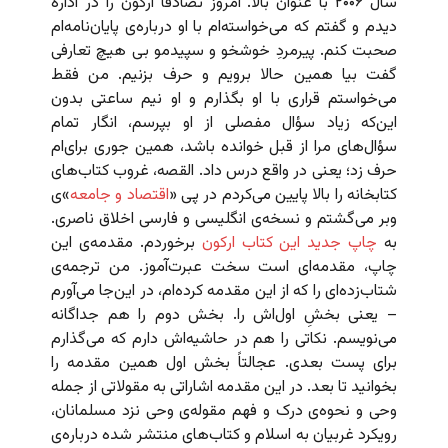
سال ۲۰۰۶ با عنوان بالا. امروز تصادفاً ارکون را در اداره
دیدم و گفتم که می‌خواسته‌ام با او درباره‌ی پایان‌نامه‌ام
صحبت کنم. پیرمردِ خوشخو و سپیدمو بی هیچ تعارفی
گفت بیا همین حالا برویم و حرف بزنیم. من فقط
می‌خواستم قراری با او بگذارم و او نیم ساعتی بدون
این‌که زیاد سؤال مفصلی از او بپرسم، انگار تمام
سؤال‌های مرا از قبل خوانده باشد، همین جوری برای‌ام
حرف زد؛ یعنی در واقع درس داد. القصه، غروب کتاب‌های
کتابخانه را بالا پایین می‌کردم در پی «
اقتصاد و جامعه
‌»ی
وبر می‌گشتم و نسخه‌ی انگلیسی و فارسی اخلاق ناصری.
به
چاپ جدید این کتاب ارکون
برخوردم. مقدمه‌ی این
چاپ، مقدمه‌ای است سخت عبرت‌آموز. من ترجمه‌ی
شتاب‌زده‌ای را که از این مقدمه کرده‌ام، در این‌جا می‌آورم
– یعنی بخشِ اول‌اش را. بخش دوم را هم جداگانه
می‌نویسم. نکاتی را هم در حاشیه‌اش دارم که می‌گذارم
برای پست بعدی. عجالتاً بخش اول همین مقدمه را
بخوانید تا بعد. در این مقدمه اشاراتی به مقولاتی از جمله
وحی و نحوه‌ی درک و فهم مقوله‌ی وحی نزد مسلمانان،
رویکرد غربیان به اسلام و کتاب‌های منتشر شده درباره‌ی