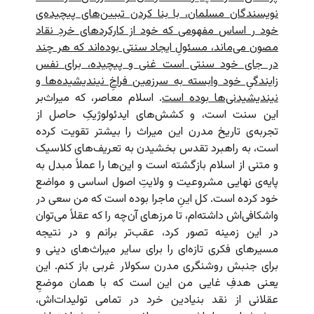
نویسندگان مسلمان، با بنا کردن تبیین‌های پیچیده‌ی
خود ر اساس مفهومی که خود از کارکردهای خردِ نقاد
مصون می‌ماند، مسئولِ ایجاد سنتی بوده‌اند که هر چند
در جای خود سنتی است غنی و پیچیده، برای نفس
زایندگیِ خود وابسته به سرزمین فراخِ نیندیشیده‌ها و
نیندیشیدنی‌ها بوده است
. اسلام معاصر، که میراث‌بر
این سنت است، و کشش‌های ایدئولوژیکِ حاصل از
تجربه‌ی تاریخ مدرن این میراث را بیشتر تقویت کرده
است، به راهبرد تقدس بخشیدن به تعریف‌های کلاسیک
و متنی از اسلام بازگشته است و این‌ها را عملاً مبدل به
پایه‌ی نهایی مشروعیت و ولایتِ اصول اساسی و مواضع
خود کرده است. کل اینِ ماجرا بوده است که من سعی در
واشکافی‌اش داشته‌ام، تا مرزهای آن‌چه را که عقلاً می‌توان
در این زمینه تصور کرد، عقب‌تر برانم و در نتیجه
مسیرهای فکری تازه‌ای را برای سایر میراث‌های دینی و
برای جنبش روشنگری مدرن سکولار غربی باز کنم. این
یعنی هدفِ غایی من این است که با همان موضعِ
عقلانی از نقد بنیادین خرد در تمامی تولیدات‌اش،