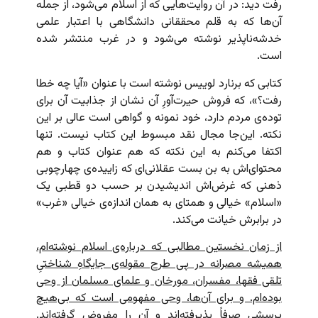
رفت دید: در آن روایت‌هایی که از اسلام می‌شود، از جمله
آن‌ها که به قلم محققانی دانشگاهی با اعتبار علمی
خدشه‌ناپذیر نوشته می‌شود و در غرب منتشر شده
است.
کتابی که برنارد لوییس نوشته است با عنوان «آیا چه خطا
رفت؟»، که فروش حیرت‌آورِ آن نشان از جذابیت آن برای
توده‌ی مردم دارد، خود نمونه‌ و گواهی است عالی بر این
نکته. این‌جا مجال نقد مبسوط این کتاب نیست. تنها
اکتفا می‌کنم به این نکته که هم عنوان کتاب و هم
محتوای‌اش به بن بست عقلانی‌ای که زاییده‌ی چهارچوبی
ذهنی که غرض‌اش اندیشیدن بر حسب دو قطبی یک
«اسلام» خیالی و همتای به همان اندازه‌ی خیالی «غرب»
در برابرش خیانت می‌کند.
از زمان نخستین مطالبی که درباره‌ی اسلام نوشته‌ام،
همیشه مصرانه در پی طرح مقوله‌ی جایگاهِ شناختیِ
تلقی فقها، مفسران، مورخان و علمای مسلمان از وحی
بوده‌ام. و برای آن‌ها، وحی مفهومی است که بی‌هیچ
پرسشی صرفاً پذیرفته‌اند و آن را مفروض گرفته‌اند.