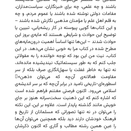
باشند و چه علمی، چه برای خبرنگاران، سیاست‌مداران،
مقامات دولتی نوشته شده باشند یا عموم مردم، و چه
به قلم اهل علم یا مؤمنان مذهبی نگارش شده باشند –
و این کتاب‌ها گویی پیوسته در کار ریشه‌یابی، تبیین یا
توضیح این حوادث و شرایطی هستند که مایه‌ی بروز این
حوادث شدند – این‌ها تنها اساساً اهمیت درون‌‌مایه‌های
مطرح شده در کتاب مرا به خوبی نشان می‌دهد. در این
کتاب، نیت من این بود که توجه خواننده را به مقولاتی
جلب کنم که به طور سیستماتیک نیندیشیده مانده‌اند،
نه تنها به خاطر غفلت یا سهل‌انگاری صرف بلکه از سر
مقاومت فعالانه‌ی آن‌چه که می‌توان «ذهن»ِ
اسطوره‌ای-تاریخی نامید در برابر آن‌چه که بر سر اندیشه‌ی
اسلامی می‌رود. اکنون فرصتی مغتنم فراهم شده است
که اشاره کنم که این ذهنیت سخت‌سرانه هنوز بر جای
خویش مانند گذشته پایدار است. علاوه بر این، این نکته
را می‌توان در نه تنها تصوراتی که مسلمانان از تاریخ و
فرهنگ خودشان دارند دید بلکه همچنین می‌توان آن‌ها
را عینِ همین رشته مطالب و آثاری که اکنون ذکرشان