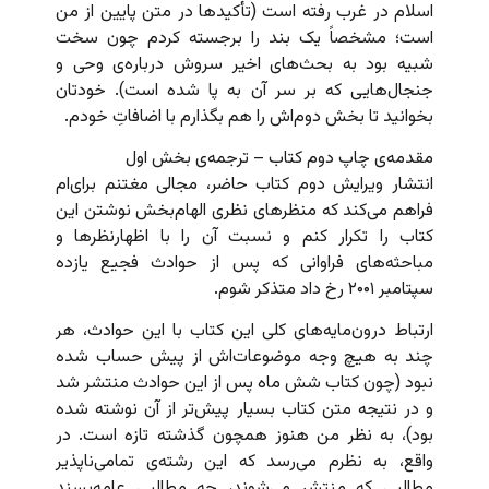
اسلام در غرب رفته است (تأکیدها در متن پایین از من
است؛ مشخصاً یک بند را برجسته کردم چون سخت
شبیه بود به بحث‌های اخیر سروش درباره‌ی وحی و
جنجال‌هایی که بر سر آن به پا شده است). خودتان
بخوانید تا بخش دوم‌اش را هم بگذارم با اضافاتِ خودم.
مقدمه‌ی چاپ دوم کتاب – ترجمه‌ی بخش اول
انتشار ویرایش دوم کتاب حاضر، مجالی مغتنم برای‌ام
فراهم می‌کند که منظرهای نظری الهام‌بخش نوشتن این
کتاب را تکرار کنم و نسبت آن را با اظهارنظرها و
مباحثه‌های فراوانی که پس از حوادث فجیع یازده
سپتامبر ۲۰۰۱ رخ داد متذکر شوم.
ارتباط درون‌مایه‌های کلی این کتاب با این حوادث، هر
چند به هیچ وجه موضوعات‌اش از پیش حساب شده
نبود (چون کتاب شش ماه پس از این حوادث منتشر شد
و در نتیجه متن کتاب بسیار پیش‌تر از آن نوشته شده
بود)، به نظر من هنوز همچون گذشته تازه است. در
واقع، به نظرم می‌رسد که این رشته‌ی تمامی‌ناپذیر
مطالبی که منتشر می‌شوند، چه مطالبی عامه‌پسند