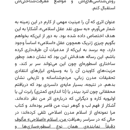
روش‌شناسی‌های‌اش و مواضع معرفت‌شناختی‌اش
استقبال کنم.
عنوان اثری که آن را عینیت مهمی از کارم در این زمینه به
شمار می‌آورم، «به سوی نقد عقل اسلامی»، آشکارا به این
هدف اختصاص داده شده بود. به دور از این‌که بخواهم
بگویم چیزی ژنریک همچون عقل «اسلامی» اساساً وجود
دارد، چه برسد به این‌که از مدعیات آن طرف‌داری کرده
باشم، این رساله هدف‌اش این بود که نشان دهد چطور
ساختاری اسطوره‌ای چون این می‌تواند سر بر کند، و
مزیت‌های کاویدن آن را به وسیله‌ی ابزارهای انتقادی
تحقیقات مدرن زبانی، مردم‌شناسانه و تاریخی نشان
بدهم. در نتیجه، بسیار مایه‌ی دلسردی بود که دریافتم
محققانی چون لنرد بیندر یا (تا اندازه‌ی کمتری) رابرت لی یا
اولیویه کاره و دیگرانی که درباره‌ی اثر من نظر داده‌اند،
آشکار از فهم لب و گوهر نیت من قاصر بوده‌اند و کتاب
مرا نمونه‌ای از اسلام مدرن اصلاحی تلقی کرده‌اند؛ در
حالی که در سراسر رهیافتِ
من، اسلام «اصلاحی» مألوف
دقیقاً نماینده‌ی همان نوع اسطوره‌سازی‌ها و