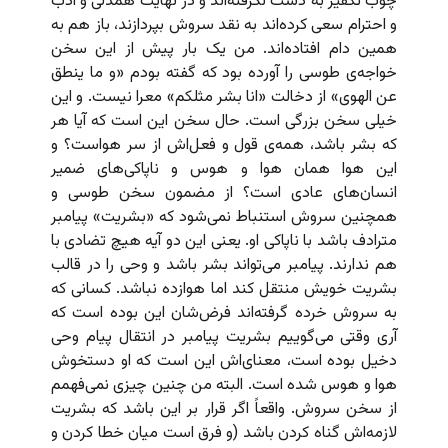
چوب تکفیر به دست نگرفته‌اند و در نهایت همدلی و ادب
و احترام سعی کرده‌اند به نقد سروش بپردازند، باز هم به
همین دام افتاده‌اند. من یک بار پیش از این سخن
خواجه‌ی طوسی را آورده بود که گفته بودم «و ما ینطق
عن الهوی» از دخالت «انا بشر مثلکم» معرا نیست. و این
خیلی سخن بزرگی است. حال سخن این است که آیا هر
که بشر باشد، همه‌ی قول و فعل‌اش از سر هواست؟ و
این هوا همان هوا و هوس و ناپاکی‌های ضمیر
انسان‌های عادی است؟ از مضمون سخن طوسی و
همچنین سروش استنباط نمی‌شود که «بشریت» پیامبر
مترادف باشد با ناپاکی او. یعنی این دو آیه هیچ تضادی با
هم ندارند. پیامبر می‌تواند بشر باشد و وحی را در قالب
بشریت خویش منتقل کند اما هوازده نباشد. کسانی که
به سروش خرده گرفته‌اند فرض‌شان این بوده است که
آری وقتی می‌گوییم بشریت پیامبر در انتقال پیام وحی
دخیل بوده است، معنای‌اش این است که او دستخوش
هوا و هوس شده است. البته من چنین چیزی نمی‌فهمم
از سخن سروش. واقعاً اگر قرار بر این باشد که بشریت
لازمه‌اش گناه کردن باشد (و فرق است میان خطا کردن و