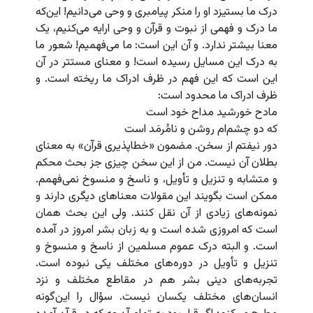
درک ما بستیزد او را منکر پیامبری و وحی می‌دانیم! این‌که
ما درک و فهمی از نبوت و قرآن و وحی ارایه می‌کنیم، یک
معنا بیشتر ندارد. و آن این است: ما می‌فهمیم! شعور ما
به درک این مسایل رسیده است! و معنای مستتر در آن
این است که این فهم در ظرف ادراک ما ریخته است. و
ظرف ادراک ما محدود است:
مادح خورشید مداح خود است
که دو چشم‌ام روشن و نامُرمَد است
دور نیفتم از سخن. مضمون «خطا‌پذیری قرآن» به معنای
بطلان آن نیست. من از این سخن چیزی جز بحث محکم
و متشابه و تنزیل و تأویل، و ناسخ و منسوخ نمی‌فهمم.
ممکن است بگویند این مقولات معناهای دیگری دارند و
نمونه‌های زیادی از آن نقل کنند. ولی این بحث همان
است که امروزی شده است و به زبان بشر امروز در آمده
است. و البته درک عموم مسلمین از ناسخ و منسوخ و
تنزیل و تأویل در دوره‌های مختلف یکی نبوده است.
تجربه‌های دینی بشر هم در مقاطع مختلف و نزد
انسان‌های مختلف یکسان نیست. سؤال را این‌گونه