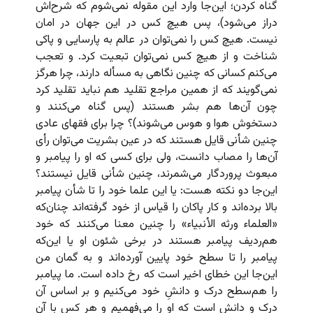
گناه کردن؛ این‌جا وارد این مقوله نمی‌شوم که شرح‌اش
دراز می‌شود)، پس هیچ کس در این جهان در امان
نیست. هیچ کس را نمی‌توان در عالم به پارسایی و پاکی
شناخت و از هیچ کس نمی‌توان تبعیت کرد. و تعجب
می‌کنم کسانی که چنین نگاهی به مسأله دارند، چرا هرگز
نمی‌گویند که از همین مراجع تقلید هم نباید تقلید کرد
چون آن‌ها هم بشر هستند (پس گناه می‌کنند و
دستخوش هوا و هوس می‌شوند)؟ چرا برای فقهای عادی
چنین شأنی قایل هستند که در عین بشریت می‌توان رأی
آن‌ها را مصاب دانست، ولی برای کسی که او را پیامبر و
مبعوث پروردگار می‌شمرند، چنین شأنی قایل نیستند؟
این‌جا دو نکته هست: یا این علما خود را تا شأن پیامبر
بالا برده‌اند و کار پاکان را قیاس از خود گرفته‌اند چنان‌که
«العلماء ورثه الأنبیاء» را چنین معنا می‌کنند که خود
هم‌ردیف پیامبر هستند در برخی شئون او یا این‌که
پیامبر را تا سطح خود پایین آورده‌اند و به گمان من
این‌جا این خطای اخیر است که رخ داده است. ما پیامبر
را هم‌سطح درک و دانشِ خود می‌کنیم و بر اساس آن
درک و دانش است که او را می‌فهمیم و هر کس با آن