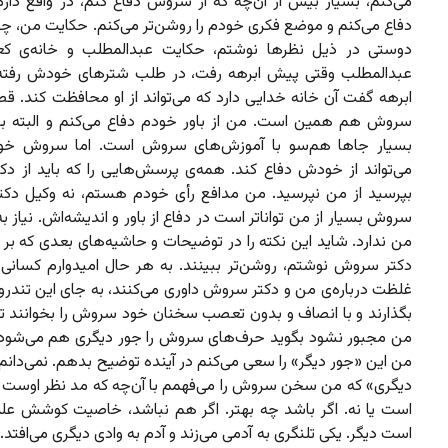
می‌کنم، بسیار بیش از آن‌چه که از سروش دفاع کنم، در واقع دارم
دفاع می‌کنم و موضع فکری خودم را روشن‌تر می‌کنم. حکایت من، چنا
دوستی در ذیل نظرها نوشتم، حکایت عبدالمطلب و خانه‌ی کع
عبدالمطلب وقتی پیش ابرهه رفت، در طلب شترهای خودش رفته 
ابرهه گفت آن خانه خدایی دارد که می‌تواند از او محافظت کند. ق
سروش هم همین است. من از باور خودم دفاع می‌کنم و البته با
بسیار جاها هم‌سو با آموزش‌های سروش است. اما سروش خو
می‌تواند از خودش دفاع کند. همه‌ی پرسش‌هایی را که باید از د
بپرسید از من نپرسید. من مدافع رأی خودم هستم، نه وکیل دک
سروش بسیار از من تواناتر است در دفاع از باور و اندیشه‌اش. نیاز ب
من ندارد. شاید این نکته را در توضیحات و حاشیه‌های بعدی که بر
دکتر سروش نوشتم، روشن‌تر ببینند. به هر حال امیدوارم کسانی ک
غلظت درباره‌ی من و دکتر سروش داوری می‌کنند، به جای این تندرو
بگذارند و با انصاف و بدون تعصب سخنان خود سروش را بخوانند تا
من مجبور نشود بگوید حرف‌های سروش را جور دیگری هم می‌شود 
من این «جور دیگر» را سعی می‌کنم در آینده توضیح بدهم. نمی‌دانم
دیگری» که من سخن سروش را می‌فهمم با آن‌چه که مد نظر اوست دق
است یا نه. اگر باشد چه بهتر. اگر هم نباشد، خاصیت کوشش ع
است دیگر. یکی تلنگری به آدمی می‌زند و آدم به وادی دیگری می‌افتد