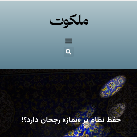
حفظ نظام بر «نماز» رجحان دارد؟!