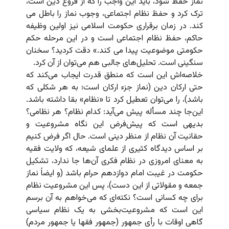
نماز حفظ شود، باید این واجب را که از فروع دین است،
ترک کرد و حفظ نظام اجتماعی، وجوب نماز را باطل می
کند. در زمان برقراری حکومت اسلامی نیز اولین وظیفه
حاکم، حفظ نظام اجتماعی است و در این مرحله حکم
حکومتی موضوعیت پیدا می کند.» دقت کردید؟ سخنان
سنگینی است. تحلیل‌های جالبی هم می‌توان از آن کرد.
خلاصه‌اش این است که منطق قدرت ایجاب می‌کند که
حتی ارکان دین (نماز جزء ارکان است؛ به هر شکلی که
باشد)، را می‌توان تعطیل کرد تا «نظام» بقا داشته باشد.
این‌جا چند مسأله پیش می‌آید: کدام نظام؟ هر نظامی؟
بدیهی است که پیش‌فرض این نگاه مشروعیت و
حقانیت آن نظام از منظر دینی است. حال اگر فرض کنیم
بر اساس دیدگاه کثیری از علمای شیعه، که ولایت فقیه
به معنای امروزی در نظام فکری آن‌ها جا ندارد، تشکیل
حکومت در غیبت امام دوازدهم حرام باشد (و ایضاً نماز
جمعه و مقولاتی از این دست)، پس این مشروعیت نظام
برای چه کسانی است؟ نکته‌ای که می‌خواهم به آن برسم
این است که مشروعیت‌بخشی به یک نظام سیاسی
گاهی اوقات با رأی جمهور (جمهور فقها یا جمهور مردم)