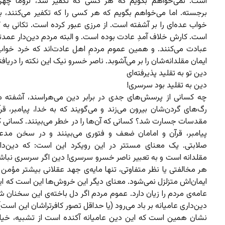
است. نمی‌خواهم بگویم که هر کسی که تکفیر شد، لزوماً چهر
برجسته. اما می‌خواهم بگویم که هر کسی را که تکفیر می‌کنند،
خواب عده‌ای را بر آشفته است. از مرزی عبور کرده است. تکانی به
است. کارش خلاف آمدِ عادت بوده است. و البته مردم دین‌دار عمدتا
عبادت می‌کنند. و همین عموم مردمِ اهل عادت‌اند که خرد خواب‌
ایمان مقلدانه‌‌شان را بر می‌آشوبد. ناصر خسرو نیک این نکته را دریافت
دین تو به تقلید پذیرفته‌ای
دین به تقلید بود سرسری!
چه کسانی از پرسش‌های جدی در برابر دین می‌هراسند، آشفته م
رگ‌های گردن‌شان بیرون می‌زند و می‌گویند که به خدا، پیامبر، قرآ
مقدسات جسارت شد؟ کسانی که آن‌ها را در خطر می‌بینند. کسانی که
پیامبر، قرآن و امامان ضعف و فتوری می‌بینند و در سخن مدع
صلابتی. یک معنای مستتر در این رویکرد این است: که دین‌دا
مقلدانه است و به تعبیر ناصر خسرو سرسری! دین اگر سرسری نباشد،
هر مخالفتی یا نظر متفاوتی، تنها مایه‌ی جهد عقلانی بیشتر مؤمن
ایمان‌اش متزلزل نمی‌شود. معنای دیگر این خروش‌ها این است که ا
عامه‌ی مردم را زیان دارد. عموم مردم اگر دل باخته‌ی این سخنان شو
دین‌داری عامیانه بر باد می‌رود (یا حداقل تصور کافرتراشان این است).
نشان همین است که این دین عامیانه آکنده است از تشبیه، خیا