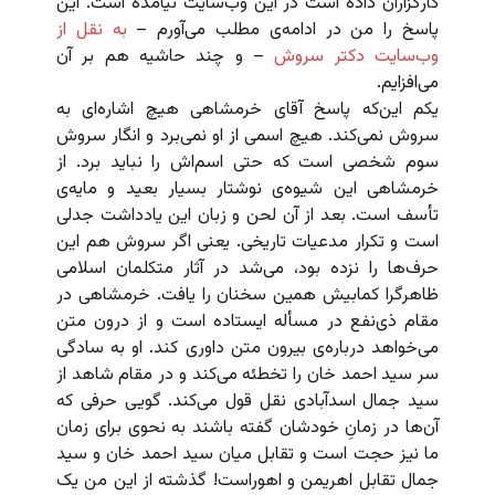
کارگزاران داده است در این وب‌سایت نیامده است. این
پاسخ را من در ادامه‌ی مطلب می‌آورم –
به نقل از
وب‌سایت دکتر سروش
– و چند حاشیه هم بر آن
می‌افزایم.
یکم این‌که پاسخ آقای خرمشاهی هیچ اشاره‌ای به
سروش نمی‌کند. هیچ اسمی از او نمی‌برد و انگار سروش
سوم شخصی است که حتی اسم‌اش را نباید برد. از
خرمشاهی این شیوه‌ی نوشتار بسیار بعید و مایه‌ی
تأسف است. بعد از آن لحن و زبان این یادداشت جدلی
است و تکرار مدعیات تاریخی. یعنی اگر سروش هم این
حرف‌ها را نزده بود، می‌شد در آثار متکلمان اسلامی
ظاهرگرا کمابیش همین سخنان را یافت. خرمشاهی در
مقام ذی‌نفع در مسأله ایستاده است و از درون متن
می‌خواهد درباره‌ی بیرون متن داوری کند. او به سادگی
سر سید احمد خان را تخطئه می‌کند و در مقام شاهد از
سید جمال اسدآبادی نقل قول می‌کند. گویی حرفی که
آن‌ها در زمانِ خودشان گفته باشند به نحوی برای زمان
ما نیز حجت است و تقابل میان سید احمد خان و سید
جمال تقابل اهریمن و اهوراست! گذشته از این من یک