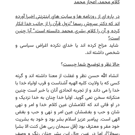
کلام محمد، اعجاز محمد
در پاره ای از روزنامه ها و سایت های اینترنتی اخیرا آورده
اند که دکتر سروش رسما "نزول قرآن را از جانب خدا انکار
کرده و آن را کلام بشری محمد دانسته است." آیا چنین
است؟
شاید مزاح کرده اند یا خدای نکرده اغراض سیاسی و
شخصی داشته اند.
حالا نظر و توضیح شما چیست
؟
انشاء الله حسن نظر و غفلت از معنا داشته اند و گرنه
کسی که با ولایت کلیه الهیه آشناست و قرب اولیاء خدا با
خدا را می داند و از تجربه اتحادی آنان با خبر است چنین
منکرانه سخن نمی گوید. اولیا خدا چنان به خدا نزدیک و
در او فانی اند که کلامشان عین کلام خدا و امر و نهی
شان و حب و بغضشان عین امر و نهی و حب و بغض
الهی است. پیامبر عزیز اسلام بشر بود و خود به بشریت
خود مقر و معترف بود (قل سبحان ربی هل کنت الا بشرا
رسولا؟)، اما در عین حال این بشر چنان رنگ و وصف