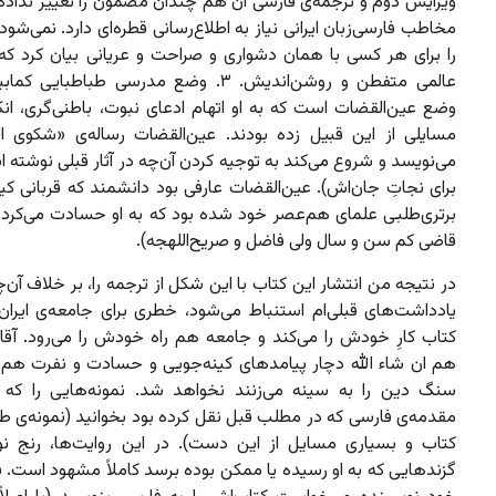
ویرایش دوم و ترجمه‌ی فارسی آن هم چندان مضمون را تغییر نداده 
مخاطب فارسی‌زبان ایرانی نیاز به اطلاع‌رسانی قطره‌ای دارد. نمی‌شو
را برای هر کسی با همان دشواری و صراحت و عریانی بیان کرد که م
عالمی متفطن و روشن‌اندیش. ۳. وضع مدرسی طباطبا
وضع عین‌القضات است که به او اتهام ادعای نبوت، باطنی‌گری، انک
مسایلی از این قبیل زده بودند. عین‌القضات رساله‌ی «شکوی‌ ال
می‌نویسد و شروع می‌کند به توجیه کردن آن‌چه در آثار قبلی نوشته ا
برای نجاتِ‌ جان‌اش). عین‌القضات عارفی بود دانشمند که قربانی کی
برتری‌طلبی علمای هم‌عصر خود شده بود که به او حسادت می‌کردند
قاضی کم سن و سال ولی فاضل و صریح‌اللهجه).
در نتیجه من انتشار این کتاب با این شکل از ترجمه را، بر خلاف آن‌چ
یادداشت‌های قبلی‌ام استنباط می‌شود، خطری برای جامعه‌ی ایران 
کتاب کارِ خودش را می‌کند و جامعه هم راه خودش را می‌رود. آق
هم ان شاء الله دچار پیامدهای کینه‌جویی و حسادت‌ و نفرت هم‌و
سنگ دین را به سینه می‌زنند نخواهد شد. نمونه‌هایی را که 
مقدمه‌ی فارسی که در مطلب قبل نقل کرده بود بخوانید (نمونه‌ی ط
کتاب و بسیاری مسایل از این دست). در این روایت‌ها، رنج نو
گزندهایی که به او رسیده یا ممکن بوده برسد کاملاً مشهود است. 