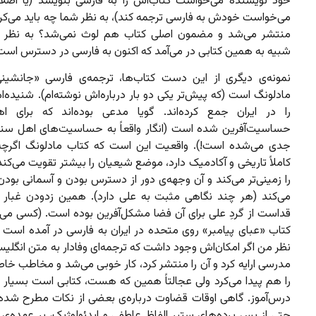
خود نویسنده می‌خواست کتاب‌اش را به فارسی بنویسد (یا اصلاً
می‌خواست خودش به فارسی ترجمه کند)، به نظر شما چه باید می‌کرد
منتشر می‌شد و مضمون اصلی کتاب هم لوث نمی‌شد؟ به نظر 
شبیه به همین کتابی در می‌آمد که اکنون به فارسی در دسترس است
نمونه‌ی دیگری از این دست کتاب‌ها، ترجمه‌ی فارسی «جانشی
مادلونگ است (که پیش‌تر یکی دو بار درباره‌اش نوشته‌ام). شنیده‌ا
را در ایران جمع کرده‌اند. گویا مدعی بوده‌اند که برای 
حساسیت‌آفرین شده است (انگار واقعاً به حساسیت‌های اهل س
جدی می‌شده است!). واقعیت این است که کتاب مادلونگ اگرچه
کاملاً تاریخی و آکادمیک دارد، موضع شیعیان را بیشتر تقویت می‌کند
را زمینی‌تر می‌کند و آن وجهه‌ی دور از دسترس بودن و آسمانی بودن
می‌کند (هر چند نگاهی مثبت به علی دارد). همین زدودن غبار 
قداست از گردِ علی برای آن فضا مشکل‌آفرین بوده است. (کسی می‌دا
کتاب «عبای پیامبر» روی متحده در ایران به فارسی در آمده است یا
نظر من اگر امکان‌اش وجود داشت که ترجمه‌ای وفادار به متن انگلیس
مدرسی ارایه کرد و آن را منتشر کرد، کار خوبی می‌شد و مخاطب 
را هم پیدا می‌کرد ولی عجالتاً همین که هست، کتابی است بسیار خ
درس‌آموز. گاهی اوقات قضاوت درباره‌ی بعضی از نکات مطرح شده 
حتی از پس پرده‌های ستبر الفاظ عاطفی و ایدئولوژیک، بر عهده‌ی 