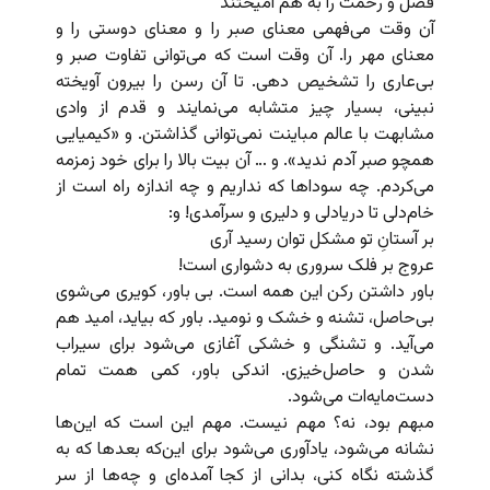
فضل و رحمت را به هم آمیختند
آن وقت می‌فهمی معنای صبر را و معنای دوستی را و
معنای مهر را. آن وقت است که می‌توانی تفاوت صبر و
بی‌عاری را تشخیص دهی. تا آن رسن را بیرون آویخته
نبینی، بسیار چیز متشابه می‌نمایند و قدم از وادی
مشابهت با عالم مباینت نمی‌توانی گذاشتن. و «کیمیایی
همچو صبر آدم ندید». و … آن بیت بالا را برای خود زمزمه
می‌کردم. چه سوداها که نداریم و چه اندازه راه است از
خام‌دلی تا دریادلی و دلیری و سرآمدی! و:
بر آستانِ تو مشکل توان رسید آری
عروج بر فلک سروری به دشواری است!
باور داشتن رکن این همه است. بی باور، کویری می‌شوی
بی‌حاصل، تشنه و خشک و نومید. باور که بیاید، امید هم
می‌آید. و تشنگی و خشکی آغازی می‌شود برای سیراب
شدن و حاصل‌خیزی. اندکی باور، کمی همت تمام
دست‌مایه‌ات می‌شود.
مبهم بود، نه؟ مهم نیست. مهم این است که این‌ها
نشانه می‌شود، یادآوری می‌شود برای این‌که بعدها که به
گذشته نگاه کنی، بدانی از کجا آمده‌ای و چه‌ها از سر