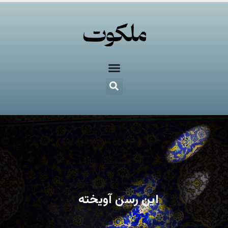
این رسن آویخته