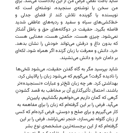
شاید باعث نقضِ غرضِ من از این یادداشت می‌شد. برای
من سخن یا نوشته‌ی سنجیده، نوشته‌ای است که
نویسنده یا گوینده تلاش کند از فضای جدلی و
خط‌کشی‌های سیاه و سفید و ردیه‌های عاطفی شدید
فاصله بگیرد. حقیقت در دوگانه‌های حق و باطل آشکار
نمی‌شود. چیزی هست، حکمتی هست، معنایی هست
که بدون داغ و درفش می‌تواند خودش را نشان بدهد.
خرد، دانش و معرفت با زبان گزنده اگر همراه شود، لکه‌ای
بر دامان خرد و دانش می‌نشیند.
شاید بپرسید مگر به گاه گفتن حقیقت، می‌شود تلخی‌ها
را نادیده گرفت؟ می‌گویم که می‌شود زبان را پالایش کرد،
بهداشتی کرد. هر چه زبان تلخ‌تر و عبارات «نسنجیده‌»تر
باشند، احتمال تأثیرگذاری آن بر مخاطب به قصد گشودنِ
گرهی که گمان داریم می‌خواهیم بگشاییم، پایین‌تر
می‌آید. فرض را بر این گرفته‌ام که زبان را برای مفاهمه به
کار می‌گیریم و برای صلح و دوستی. فرض کرده‌ام که کسی
از زبان گلوله نمی‌سازد، خنجر نمی‌تراشد. فرض را بر این
گرفته‌ام که از این برجسته‌ترین مشخصه‌ی نوع بشر