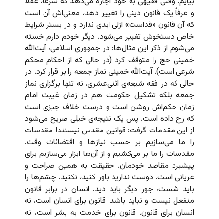
بیایم. وقتی فقیهی به خود اجازه می‌دهد که شرعاً، عقلاً
و عرفاً یک قانون دینی را تغییر دهد، معنی‌اش آن است
که آن قانون «قداست» ازلی ابدی ندارد و در بستر شرایط
خاص دستخوش تغییر می‌شود. دیگر خودم دارم خسته
می‌شوم از ذکر این مثال‌ها: در جمهوری اسلامی، آیت‌الله
خمینی حج را متوقف کرد (در حالی که از احکام محکم
شرعی است). آیت‌الله خمینی نماز جمعه را بر قرار کرد. در
حالی که در فقه شیعه‌ی اثنی‌عشری، نه تنها برگزاری نماز
جمعه بلکه تشکیل حکومت هم در زمان غیبت امام
زمان حکم‌اش روشن است و درست خلاف چیزی است
که رخ داده است. پس یک نتیجه‌ی خیلی صریح می‌شود
از این مقدمات گرفت: قوانین مقدس نیستند! مقدسات
را ما می‌سازیم بر حسب نیازها و اقتضائات وقت.
مقدسات را ما بر می‌کشیم و از آن‌ها ابزار می‌سازیم برای
پیشبرد مقاصد خودمان. حقیقت به همین صراحت و
عریانی است. دوست ندارید باور کنید، نکنید. چشم‌ها را
باید شست، جور دیگر باید دید. انسان در برابر قانون
منفعل نیست و نباید باشد. قانون برای انسان است، نه
انسان برای قانون. قانون برای خدمت به بشر است، نه