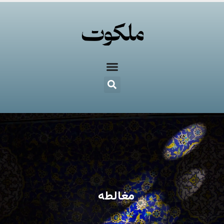
مغالطه