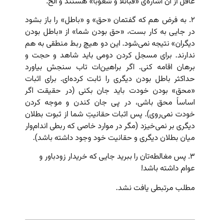
غافل از آن اشاره‌ی «قبائلا و شعوبا» هستند و الخ.
۲. به فرض هم که گفتمان «حق» و «باطل» را باز بشود
در جایی به کار بست، «حق بودن شما» از «باطل بودن
دیگران» نتیجه نمی‌شود. این دو هیچ ربط منطقی به هم
ندارند. برای مسجل کردن دومی باید شاهد و حجت و
برهان اقامه کنی. اگر براهین‌ات تاب سنجش بیاورد
حداکثر باطل بودن دیگری را ثابت کرده‌ای. برای اثبات
«محق» بودن خودت باید جان بکنی (در حقیقت اگر
اساساً محق باشی، در پی جان‌ کندن و موجه کردن
خودت نمی‌روی). پس اثبات حقانیتِ شما از ثبوت بطلان
دیگری بر نمی‌خیزد (مگر در موارد خاصی که ربطی اندام‌وار
میان بطلان دیگری و حقانیت خود وجود داشته باشد).
۳. پس مغالطه‌تان را ببرید جایی که خریدار زودباور و
عوام داشته باشد!
مطلب مرتبطی یافت نشد.