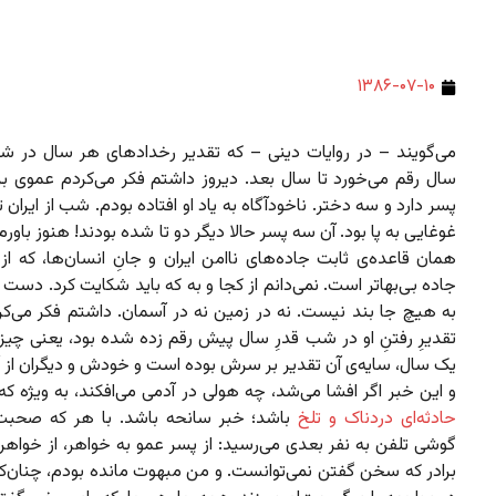
۱۳۸۶-۰۷-۱۰
می‌گویند – در روایات دینی – که تقدیر رخدادهای هر سال در ش
سال رقم می‌خورد تا سال بعد. دیروز داشتم فکر می‌کردم عموی بز
پسر دارد و سه دختر. ناخودآگاه به یاد او افتاده بودم. شب از ایران ت
غوغایی به پا بود. آن سه پسر حالا دیگر دو تا شده بودند! هنوز باورم
همان قاعده‌ی ثابت جاده‌های ناامن ایران و جانِ انسان‌ها، که ا
جاده بی‌بهاتر است. نمی‌دانم از کجا و به که باید شکایت کرد. د
به هیچ جا بند نیست. نه در زمین نه در آسمان. داشتم فکر می‌کرد
تقدیرِ رفتنِ او در شب قدرِ سال پیش رقم زده شده بود، یعنی چیز
یک سال، سایه‌ی آن تقدیر بر سرش بوده است و خودش و دیگران از آ
و این خبر اگر افشا می‌شد، چه هولی در آدمی می‌افکند، به ویژه که
حادثه‌ای دردناک و تلخ
باشد؛ خبر سانحه باشد. با هر که صحبت
گوشی تلفن به نفر بعدی می‌رسید: از پسر عمو به خواهر، از خواهر 
برادر که سخن گفتن نمی‌توانست. و من مبهوت مانده بودم،‌ چنان‌