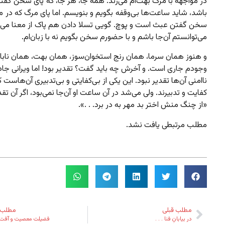
در مواجهه با مرگ بهت‌ام می‌زند. همه جا، هر جا، که پای سخن گفت
باشد، شاید ساعت‌ها بی‌وقفه بگویم و بنویسم. اما پای مرگ که در 
سخن گفتن عبث است و پوچ. گویی تسلا دادن هم پاک از معنا می‌ا
می‌توانستم آن‌جا باشم و با حضورم سخن بگویم نه با زبان‌ام.
و هنوز همان سرما، همان رنج استخوان‌سوز، همان بهت، همان نابا
وجودم جاری است. و آخرش چه باید گفت؟ تقدیر بود! اما ویرانی جاده
ناامنی آن‌ها تقدیر نبود. این یکی از بی‌کفایتی و بی‌تدبیری آن‌هاست
کفایت و تدبیرند. ولی می‌شد در آن ساعت او آن‌جا نمی‌بود، اگر آن تقد
«از چنگ منش اختر بد مهر به در برد. . .».
مطلب مرتبطی یافت نشد.
مطلب قبلی
مطلب 
در بیابانِ فنا . . .
فضیلت معصیت و آفت 