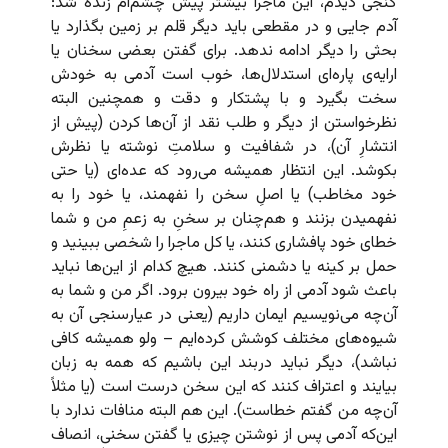
گنجی دیدم، این ماجرا بیشتر پیش چشم‌ام زنده شد:
آدم جایی و در مقطعی باید دیگر قلم بر زمین بگذارد یا
بحثی را دیگر ادامه ندهد. برای گفتن بعضی سخنان یا
ارایه‌ی پاره‌ای استدلال‌ها، خوب است آدمی به خودش
سخت بگیرد و با پشتکار و دقت و همچنین البته
نظرخواستن از دیگر و طلب نقد از آن‌ها کردن (پیش از
انتشارِ آن)، در شفافیت و سلامتِ نوشته‌ یا نظرش
بکوشد. این انتظار همیشه می‌رود که عده‌ای (یا حتی
خود مخاطب) یا اصلِ‌ سخن را نفهمند، یا خود را به
نفهمیدن بزنند و هم‌چنان بر سخنِ به زعمِ من و شما
خطای خود پافشاری کنند، یا کل ماجرا را شخصی ببینید و
حمل بر کینه یا دشمنی کنند. هیچ کدام از این‌ها نباید
باعث شود آدمی از راه خود بیرون برود. اگر من و شما به
آن‌چه می‌نویسیم ایمان داریم (یعنی در عیارسنجی آن به
شیوه‌های مختلف کوشش کرده‌ایم – ولو همیشه کافی
نباشد)، دیگر نباید دربند این باشیم که همه به زبان
بیایند و اعتراف کنند که این سخن درست است (یا مثلاً
آن‌چه من گفتم خطاست). این هم البته منافات ندارد با
این‌که آدمی پس از نوشتن چیزی یا گفتن سخنی، انصاف