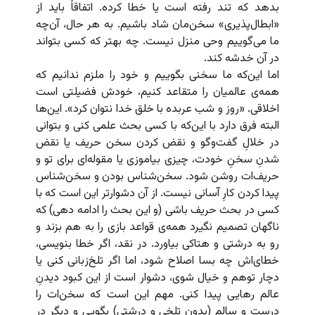
بدهد که تند رفته است یا خطا کرده. اتفاقاً باید از
«ابطال‌پذیری» سخن‌مان شاد باشیم. به هر حال، آن‌چه
ما می‌گوییم وحی منزل نیست. چه بهتر که کسی بتواند
در آن خدشه کند.
اما این‌که ما سخنی بگوییم و خود را ملزم ندانیم که
همه‌ی عالمیان را متقاعد کنیم، خودش فضیلتی است
اخلاقی. «روز و شب عربده با خلق خدا نتوان کرد». این‌ها
البته فرق دارد با این‌که با کسی بحث علمی کنی و بتوانی
در خلالِ گفت‌وگو و نقض کردن سخن حریف یا نقض
شدنِ سخنِ خودت، چیزی بیاموزی یا مقوله‌ای برای تو و
حریف‌ات روشن شود. سخن‌شناس بودن و سخن‌شناس
پیدا کردن کارِ آسانی نیست. از آن دشوارتر این است که با
کسی در بحث حریف باشی (و این بحث را ادامه دهی) که
ناگهان تصمیم نگیرد همه‌ی قواعد بازی را به هم بزند و
رو به درشتی و هتاکی بیاورد. در نقد، اگر خطا بنویسی،
خطای‌اش چه بسا اصلاح شود، اما اگر تلخ‌زبانی کنی یا
دچار توهم و خیال شوی، دشوار است از این کبود دیدنِ
عالم رهایی پیدا کنی. مهم این است که سخن‌ات را
درست و سالم (بدون تلخی و درشتی) بگویی و دیگر در