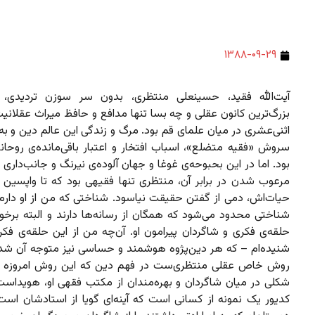
۱۳۸۸-۰۹-۲۹
آیت‌الله فقید، حسینعلی منتظری، بدون سر سوزن تردیدی، ن
بزرگ‌ترین کانون عقلی و چه بسا تنها مدافع و حافظ میراث عقلانی
اثنی‌عشری در میان علمای قم بود. مرگ و زندگی این عالم دین و به
سروش «فقیه متضلع»، اسباب افتخار و اعتبار باقی‌مانده‌ی روحا
بود. اما در این بحبوحه‌ی غوغا و جهان آلوده‌ی نیرنگ و جانب‌داری ا
مرعوب شدن در برابر آن، منتظری تنها فقیهی بود که تا واپسین 
حیات‌اش،‌ دمی از گفتن حقیقت نیاسود. شناختی که من از او دارم
شناختی محدود می‌شود که همگان از رسانه‌ها دارند و البته برخور
حلقه‌ی فکری و شاگردان پیرامون او. آن‌چه من از این حلقه‌ی فکر
شنیده‌ام – که هر دین‌پژوه هوشمند و حساسی نیز متوجه آن ش
روش خاص عقلی منتظری‌ست در فهم دین که این روش امروزه ب
شکلی در میان شاگردان و بهره‌مندان از مکتب فقهی او، هویدا
کدیور یک نمونه از کسانی است که آینه‌ای گویا از استادشان است.