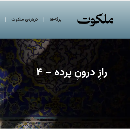
برگه‌ها
درباره‌ی ملکوت
رازِ درونِ پرده – ۴