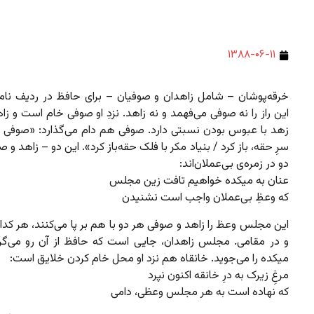
۱۳۸۸-۰۶-۱۱
خرقه‌پوشان – شامل زاهدان و صوفیان – برای حافظ در ردیف نامحر
این راز را نه صوفی می‌فهمد و نه زاهد. نزدِ او صوفی خام است و زا
زهد با عبوس بودن نسبتی دارد. صوفی هم دام می‌گذارد: «صوفی نه
سرِ حقه، باز کرد / بنیاد مکر با فلک حقه‌باز کرد». این دو – زاهد و 
دو در زمره‌ی بی‌عملان‌اند:
عنان به میکده خواهیم تافت زین مجلس
که وعظِ بی‌عملان واجب است نشنیدن
این مجلس وعظ را زاهد و صوفی هر دو با هم بر پا می‌کنند، هر کدا
و در مقامی. مجلس زاهدان، جایی است که حافظ از آن رو می‌گردا
میکده را می‌جوید. خانقاه هم نزد او محل خام کردن خلایق است:
مرغِ زیرک به درِ خانقه اکنون نپرد
که نهاده است به هر مجلس وعظی، دامی