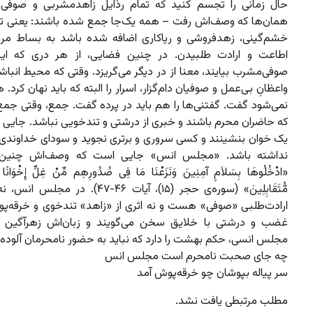
حال زمانی را تجسم کنید که تمام رذایل زاهدمشربی و صوفی
همان‌ها که وصف‌اش رفت – همه یک‌جا جمع شده باشند: یعنی ت
خشم‌گینی، زهدفروشی و ریاکاری اضافه شده باشد به بساط مرید
اطاعت و ارادت طلبیدن. در چنین فضایی، از هر دری که این
صوفی‌مشرب بیایند، معنا از در دیگر می‌گریزد. وقتی که محیط انباش
واعظانِ بی‌عمل و صوفیان دام‌گزار، اسرار را البته که باید نهان کرد. 
نمی‌شود گفت. گفتنی‌ها را هم باید در پرده گفت. جمع، وقتی ج
که حاضران محرم باشند و خبری از درشتی و تندخویی نباشد. جایی ک
یک خوان بنشینند و کسی سروری و برتری نجوید و سودای خداوندی ب
نداشته باشد. «مجلس انس» جایی است که وصف‌اش چنین 
«ادْخُلُوهَا بِسَلاَمٍ آمِنِینَ وَنَزَعْنَا مَا فِی صُدُورِهِم مِّنْ غِلٍّ إِخْوَانًا 
مُّتَقَابِلِینَ» (سوره‌ی حجر (۱۵)، آیات ۴۶-۴۷). د
ارادت‌طلبی «صوفی» هست و نه اثری از «زاهد» تندخوی و خرقه‌پو
غضب و درشتی با خلایق سخن می‌گویند و زبان‌اش زهرآگین 
مجلس انسی، حکم بهشت را دارد که نباید به حضور نامحرمان آلوده
چه جای صحبت نامحرم است مجلس انس
سر پیاله بپوشان چو خرقه‌پوش آمد
مطلب مرتبطی یافت نشد.