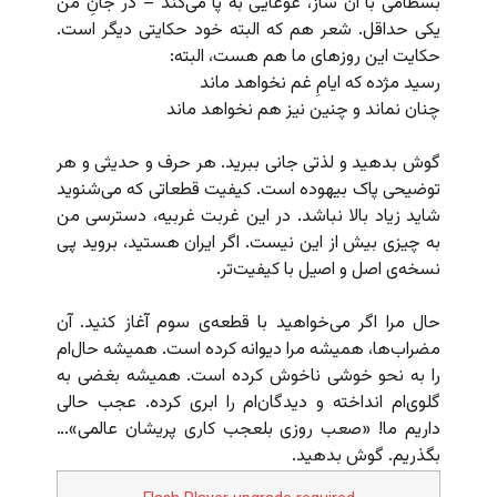
بسطامی با آن ساز، غوغایی به پا می‌کند – در جانِ من
یکی حداقل. شعر هم که البته خود حکایتی دیگر است.
حکایت این روزهای ما هم هست، البته:
رسید مژده که ایامِ غم نخواهد ماند
چنان نماند و چنین نیز هم نخواهد ماند
گوش بدهید و لذتی جانی ببرید. هر حرف و حدیثی و هر
توضیحی پاک بیهوده است. کیفیت قطعاتی که می‌شنوید
شاید زیاد بالا نباشد. در این غربت غربیه، دسترسی من
به چیزی بیش از این نیست. اگر ایران هستید، بروید پی
نسخه‌ی اصل و اصیل با کیفیت‌تر.
حال مرا اگر می‌خواهید با قطعه‌ی سوم آغاز کنید. آن
مضراب‌ها، همیشه مرا دیوانه کرده است. همیشه حال‌ام
را به نحو خوشی ناخوش کرده است. همیشه بغضی به
گلوی‌ام انداخته و دیدگان‌ام را ابری کرده. عجب حالی
داریم ما! «صعب روزی بلعجب کاری پریشان عالمی»…
بگذریم. گوش بدهید.