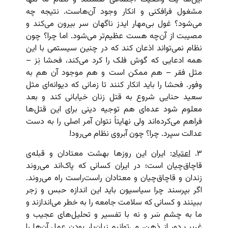
مشغول فرافکنی و انکار وجود آن‌هاست. نتیجه چه
می‌شود؟ غول بی‌مهار ایدز ناگهان سر بیرون می‌کند و
مصیبت از آن‌چه هست عظیم‌تر می‌شود. اما چرا؟ چون
نظام نمی‌تواند اذعان کند که در چنین سیستمی با این
همه ادعایی که گوش فلک را کرد می‌کند، فحشا نِز –
مثل فقر – هم ممکن است و هم موجود آن هم به
وفور. فحشا را باید انکار کنند تا زمانی که دیوانه‌ای مثل
سعید حنایی شروع به قتل زنان خیابانی کند و بعد
معلوم شود عده‌ای هم توجیه دینی برای این قتل‌ها
فراهم می‌کرده‌اند ولی نهایتاً نتوان آمر اصلی را به دست
عدالت سپرد. چرا؟ چون آبروی نظام می‌رود!
۳.
اعتیاد
: ایران این روزها بهشت معتادان و قبله‌ی
قاچاق‌چیان است؛ در ایران کسانی که پاک‌اند می‌روند
زندان و قاچاق‌چیان و معتادان راست‌راست راه می‌روند.
اگر بپرسند چرا سیاسیون باید این اندازه حبس و زجر
ببینند و کسانی که سلامت جامعه را به خطر می‌اندازند و
ما به چشمِ سَر و نه با تفسیر و تحلیل‌های عجیب و
غریب دور از ذهن، می‌توانیم زیان‌بار بودن عملِ آن‌ها را