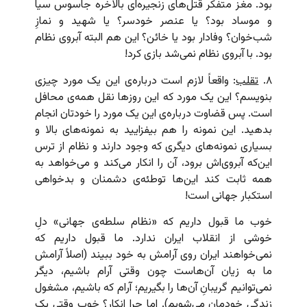
بود. مغز متفکر قتل‌های زنجیره‌ای بالاخره جاسوس سیا
و موساد بود؟ یا عنصر خودسر؟ یا شهید و نمازِ
شب‌خوان؟ وفادار بود یا خائن؟ این هم البته آبروی نظام
بود. با آبروی نظام نمی‌شد بازی کرد!
۸.
تقلب
: واقعاً لازم است درباره‌ی این یک مورد چیزی
بنویسم؟ این یک مورد که این روزها نقل همه‌ی محافل
است. پس قضاوت درباره‌ی این یک مورد را خودتان انجام
بدهید. این نمونه را هم بیفزایید به نمونه‌های بالا و
بسیاری نمونه‌های دیگری که وجود دارند و نظام از ترس
این‌که آبروی‌اش برود، آن را انکار می‌کند و می‌خواهد به
همه ثابت کند این‌ها توطئه‌ی دشمنان و بدخواهی
استکبار جهانی است!
خوب ما قبول داریم که «نظام سلطه‌ی جهانی» دلِ
خوشی از انقلاب ایران ندارد. ما قبول داریم که
نمی‌خواهند ایران روی آرامش به خود ببیند (اصلاً آرامش
ما به زیان آن‌هاست چون وقتی آرام باشیم، دیگر
نمی‌توانیم گریبانِ آن‌ها را بگیریم؛ آرام که باشیم، مشغول
زندگی خودمان می‌شویم). اما چرا انکار؟ خوب وقتی یک