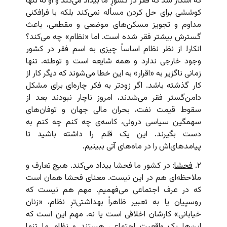
که آشکار شد که فقر در کشورِ ما بیداد می‌کند و او نه تنها
کوششی برای حل کردن مسأله نمی‌کند بلکه با فرافکنی
مداوم و تجویز مسکن‌های موضعی و مقطعی، باعث
گسترش بیشتر فقر شده است. اما «نظام» چه می‌کند؟
انکار! از نظر نظام اساساً چیزی به اسم فقر در کشور
وجود خارجی ندارد و همه شایعه است و توطئه. تنها
زمانی ناگزیر به «اقرار» به این خطا می‌شوند که دیگر کار از
کار گذشته باشد. اگر زودتر به فکر چاره‌ای برای مشکل
دامن‌گستر فقر می‌شدند، امروز ناچار نبودند بعد از
سقوط قیمت نفت، بحران مالی جهان و توفان‌های
سهمگین سیاسی درونی، کاسه‌ی چه کنم چه کنم به
دست بگیرند. این یک قلم را داشته باشید تا
پیامدهای‌اش را در ماه‌های آتی ببینیم.
۲.
فحشا
: در کشور ما فحشا بیداد می‌کند. هیچ تعارف و
ملاحظه‌ای هم در این نیست. معنای فحشا همان است
که در عرف اجتماعی می‌فهمیم. مهم هم نیست که
روسپیان یا به تعبیر ظاهراً بهداشتی‌ترِ نظام، «زنان
خیابانی» کارشان اخلاقی است یا نه. مهم این است که
این‌ها یک واقعیت اجتماعی هستند و نظام ما تنها