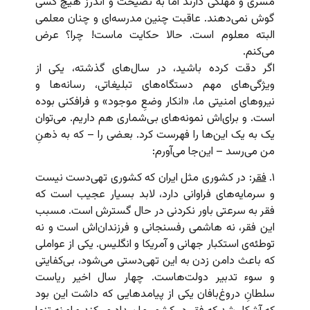
مسری و مهلکی دارند اما به نصیحت و اندرز هیچ کسی
گوش نمی‌‌دهند. عاقبت چنین مدرسه‌ای و چنان معلمی
البته معلوم است. حالا حکایت ماست! چرا؟ عرض
می‌کنم.
اگر دقت کرده باشید، در سال‌های گذشته، یکی از
ویژگی‌های مهم دستگاه‌های تبلیغاتی، رسانه‌ها و
نیروهای امنیتی ما، «انکار وضعِ موجود» و فرافکنی بوده
است. و برای‌اش نمونه‌های بی‌شماری هم داریم. می‌توان
یک به یک این‌ها را فهرست کرد. بعضی را – که به ذهنِ
من می‌رسد – این‌جا می‌آورم:
۱.
فقر
: در کشوری مثل ایران که کشوری تهی‌دست نیست
و سرمایه‌های فراوانی دارد، لابد بسیار عجیب است که
فقر به سرعتی باور نکردنی در حال گسترش است. مسبب
این فقر، نه هاشمی رفسنجانی و فرزندان‌اش است و نه
توطئه‌ی استکبار جهانی و آمریکا و انگلیس. یکی از عواملی
که باعث دامن زدن به این تهی‌دستی می‌شود، بی‌کفایتی
و سوء تدبیر دولت‌هاست. چهار سال اخیر ریاست
سلطان‌ِ دروغ‌بافان یکی از پیامدهایی که داشت این بود