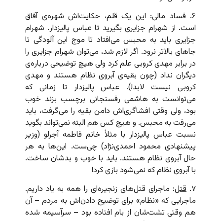
۶.
فساد مالی
: این یک قلم، حکایت‌اش شهره‌ی آفاق
است. از شهرام جزایری بگیرید تا عباس پالیزدار. شهرام
جزایری باید به محبس می‌افتاد تا موج این آلودگی تا
جاهای بالاتر نرود. اگر لازم شد، می‌توان شهرام جزایری را
در برابر مهدی کروبی علم کرد ولی هیچ توضیحی درباره‌ی
دیگران نداد (چون بقیه‌ی آبروی نظام هستند و مهدی
کروبی نیست لابد!). عباس پالیزدار تا زمانی که
می‌توانست به هاشمی رفسنجانی برچسب بزند خوب
بود، ولی وقتی افشاگری‌اش دامن بقیه را می‌گرفت، باید
می‌رفت به محبس. و هیچ کس هم البته نمی‌تواند بگوید
نسبت عباس پالیزدار با مثلاً خانم فاطمه آجرلو (وزیر
پیشنهادی محمود احمدی‌نژاد) چی‌ست. این‌ها به هر
حال آبروی نظام هستند. باید با خوب و بدشان ساخت.
با آبروی نظام که نمی‌شود بازی کرد!
۷.
قتل
: ماجرای قتل‌های زنجیره‌ای را همه به یاد داریم.
ماجرایی که «نظام» برای توضیح دادن‌اش به مردم – آن
هم وقتی تشت‌شان از بام افتاده بود – سرآسیمه شده