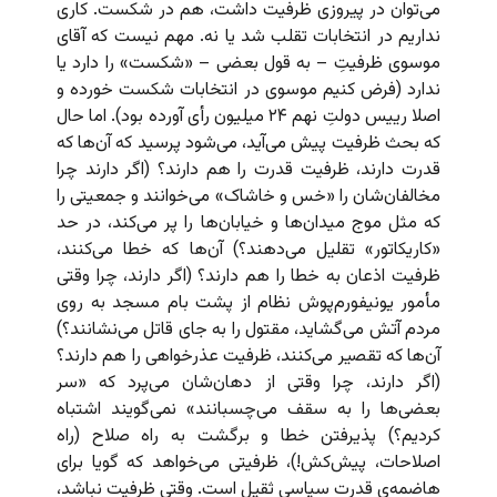
می‌توان در پیروزی ظرفیت داشت، هم در شکست. کاری
نداریم در انتخابات تقلب شد یا نه. مهم نیست که آقای
موسوی ظرفیتِ – به قول بعضی – «شکست» را دارد یا
ندارد (فرض کنیم موسوی در انتخابات شکست خورده و
اصلا رییس دولتِ نهم ۲۴ میلیون رأی آورده بود). اما حال
که بحث ظرفیت پیش می‌آید، می‌شود پرسید که آن‌ها که
قدرت دارند، ظرفیت قدرت را هم دارند؟ (اگر دارند چرا
مخالفان‌شان را «خس و خاشاک» می‌خوانند و جمعیتی را
که مثل موج میدان‌ها و خیابان‌ها را پر می‌کند، در حد
«کاریکاتور» تقلیل می‌دهند؟) آن‌ها که خطا می‌کنند،
ظرفیت اذعان به خطا را هم دارند؟ (اگر دارند، چرا وقتی
مأمور یونیفورم‌پوش نظام از پشت بام مسجد به روی
مردم آتش می‌گشاید، مقتول را به جای قاتل می‌نشانند؟)
آن‌ها که تقصیر می‌کنند، ظرفیت عذرخواهی را هم دارند؟
(اگر دارند، چرا وقتی از دهان‌شان می‌پرد که «سر
بعضی‌ها را به سقف می‌چسبانند» نمی‌گویند اشتباه
کردیم؟) پذیرفتن خطا و برگشت به راه صلاح (راه
اصلاحات، پیش‌کش!)، ظرفیتی می‌خواهد که گویا برای
هاضمه‌ی قدرت سیاسی ثقیل است. وقتی ظرفیت نباشد،