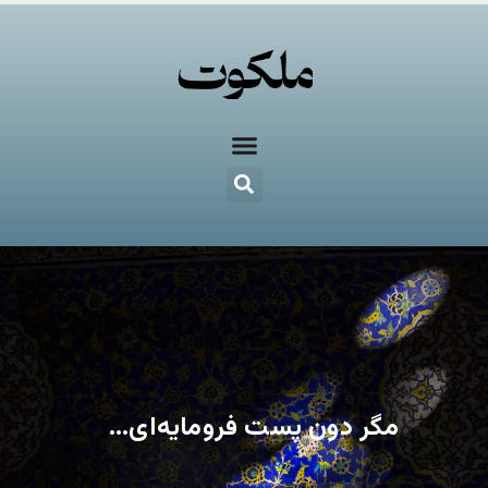
مگر دون پست فرومایه‌ای…