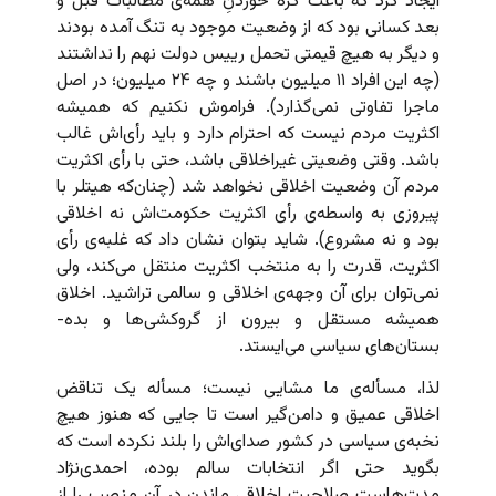
ایجاد کرد که باعث گره خوردنِ همه‌ی مطالبات قبل و
بعد کسانی بود که از وضعیت موجود به تنگ آمده بودند
و دیگر به هیچ قیمتی تحمل رییس دولت نهم را نداشتند
(چه این افراد ۱۱ میلیون باشند و چه ۲۴ میلیون؛ در اصل
ماجرا تفاوتی نمی‌گذارد). فراموش نکنیم که همیشه
اکثریت مردم نیست که احترام دارد و باید رأی‌اش غالب
باشد. وقتی وضعیتی غیراخلاقی باشد، حتی با رأی اکثریت
مردم آن وضعیت اخلاقی نخواهد شد (چنان‌که هیتلر با
پیروزی به واسطه‌‌ی رأی اکثریت حکومت‌اش نه اخلاقی
بود و نه مشروع). شاید بتوان نشان داد که غلبه‌ی رأی
اکثریت، قدرت را به منتخب اکثریت منتقل می‌کند، ولی
نمی‌توان برای آن وجهه‌ی اخلاقی و سالمی تراشید. اخلاق
همیشه مستقل و بیرون از گروکشی‌ها و بده-
بستان‌های سیاسی می‌ایستد.
لذا، مسأله‌ی ما مشایی نیست؛ مسأله یک تناقض
اخلاقی عمیق‌ و دامن‌گیر است تا جایی که هنوز هیچ
نخبه‌ی سیاسی در کشور صدای‌اش را بلند نکرده است که
بگوید حتی اگر انتخابات سالم بوده، احمدی‌نژاد
مدت‌هاست صلاحیت اخلاقی ماندن در آن منصب را از