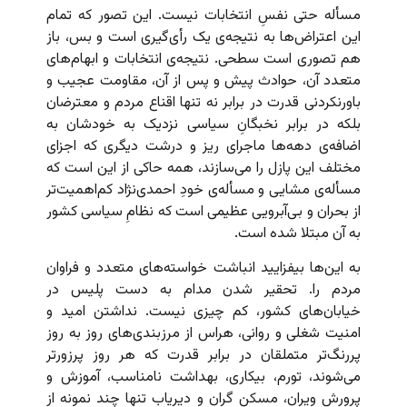
مسأله حتی نفسِ انتخابات نیست. این تصور که تمام
این اعتراض‌ها به نتیجه‌ی یک رأی‌گیری است و بس، باز
هم تصوری است سطحی. نتیجه‌ی انتخابات و ابهام‌های
متعدد آن، حوادث پیش و پس از آن،‌ مقاومت عجیب و
باورنکردنی قدرت در برابر نه تنها اقناع مردم و معترضان
بلکه در برابر نخبگانِ سیاسی نزدیک به خودشان به
اضافه‌ی دهه‌ها ماجرای ریز و درشت دیگری که اجزای
مختلف این پازل را می‌سازند، همه حاکی از این است که
مسأله‌ی مشایی و مسأله‌ی خودِ احمدی‌نژاد کم‌اهمیت‌تر
از بحران و بی‌آبرویی عظیمی است که نظامِ سیاسی کشور
به آن مبتلا شده است.
به این‌ها بیفزایید انباشت خواسته‌های متعدد و فراوان
مردم را. تحقیر شدن مدام به دست پلیس در
خیابان‌های کشور، کم چیزی نیست. نداشتن امید و
امنیت شغلی و روانی، هراس از مرزبندی‌های روز به روز
پررنگ‌تر متملقان در برابر قدرت که هر روز پرزورتر
می‌شوند، تورم، بیکاری، بهداشت نامناسب، آموزش و
پرورش ویران، مسکن گران و دیریاب تنها چند نمونه از