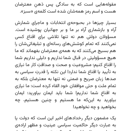
مقوله‌هایی است که به سادگی پس ذهنِ معترضان
هست و اسم رمزِ همه‌شان شده است کلمه‌ی «سبز».
بسیار چیزها در بحبوحه‌ی انتخابات و ماجرای شمارش
آراء و بازشماری آراء بر ما و بر جهانیان پوشیده است.
مسؤولان دولتی هم نه تنها تلاشی برای اقناع کسی
نمی‌کنند که تمام کوشش‌های رسانه‌ای و تبلیغاتی‌شان را
هم بسیج می‌کنند که به همه‌ی معترضان بفهماند که ما
هیچ مسؤولیتی در قبال شما نداریم و دلیلی نداریم شما
را اقناع کنیم؛ مشروعیت و صحت و صداقتِ کار ما نیازی
به تأیید یا اقناع شما ندارد! این نکته را قدرتِ سیاسی به
صدها زبان صریح و ضمنی نه تنها به معترضان بلکه به
تمام ملت و حتی موافقان خود القاء کرده است: ما نیازی
به اقناعِ شما نداریم! شما باید ایمان بیاورید؛ ایمان
بیاورید به این‌که ما هستیم و چنین هستیم، چه
بخواهید و چه نخواهید!
یک مضمون دیگرِ رخدادهای اخیر این است که دولت یا
به عبارت دیگر حاکمیت سیاسی عینیت و مظهر اراده‌ی