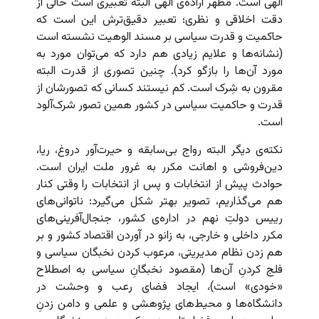
الهی است. مظهر اراده‌ی الهی البته تعبیری است خالی از
دقت اخلاقی و نظری؛ تعبیر دقیق‌ترش این است که
حاکمیت و قدرت سیاسی بر مسند الوهیت نشسته است
(نشانه‌ها و علایم زیادی هم دارد که می‌توان مورد به
مورد آن‌ها را بازگو کرد). چنین تصوری از قدرت البته
مقرون به شِرک است. کم نیستند کسانی که تصورشان از
قدرت و حاکمیت سیاسی در کشور همین تصور شرک‌آلود
است.
نکته‌ی دیگر البته رواج بی‌سابقه و حیرت‌آور دروغ، ریا،
دین‌فروشی و اهانت مکرر به غرور ملت ایران است.
حوادث پیش از انتخابات و پس از انتخابات را وقتی کنار
هم می‌گذاریم، تصویر بهتر شکل‌ می‌گیرد: ناتوانی‌های
رییس دولتِ نهم در اداره‌ی کشور، جنجال‌آفرینی‌های
مکرر داخلی و خارجی، به زانو در آوردن اقتصاد کشور و بر
هم زدن نظام مدیریتی، مرعوب کردن نخبگان سیاسی و
فلج کردنِ آن‌ها (مقصود نخبگانِ سیاسی به اصطلاح
«خودی» است)، ایجاد فضای رعب و وحشت در
دانشگاه‌ها و محیط‌های پژوهشی و علمی و دامن زدنِ