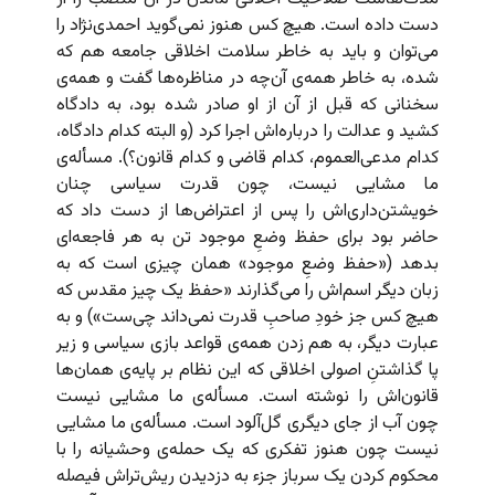
دست داده است. هیچ کس هنوز نمی‌گوید احمدی‌نژاد را
می‌توان و باید به خاطر سلامت اخلاقی جامعه هم که
شده، به خاطر همه‌ی آن‌چه در مناظره‌ها گفت و همه‌ی
سخنانی که قبل از آن از او صادر شده بود، به دادگاه
کشید و عدالت را درباره‌اش اجرا کرد (و البته کدام دادگاه،
کدام مدعی‌العموم، کدام قاضی و کدام قانون؟). مسأله‌ی
ما مشایی نیست، چون قدرت سیاسی چنان
خویشتن‌داری‌اش را پس از اعتراض‌ها از دست داد که
حاضر بود برای حفظ وضعِ موجود تن به هر فاجعه‌ای
بدهد («حفظ وضعِ موجود» همان چیزی است که به
زبان دیگر اسم‌اش را می‌گذارند «حفظ یک چیز مقدس که
هیچ کس جز خودِ صاحبِ قدرت نمی‌داند چی‌ست») و به
عبارت دیگر، به هم زدن همه‌ی قواعد بازی سیاسی و زیر
پا گذاشتن‌ِ اصولی اخلاقی که این نظام بر پایه‌ی همان‌ها
قانون‌اش را نوشته است. مسأله‌ی ما مشایی نیست
چون آب از جای دیگری گل‌آلود است. مسأله‌ی ما مشایی
نیست چون هنوز تفکری که یک حمله‌ی وحشیانه را با
محکوم کردن یک سرباز جزء به دزدیدن ریش‌تراش فیصله