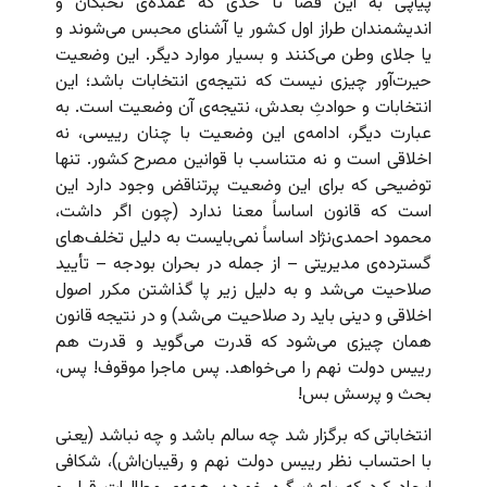
پیاپی به این فضا تا حدی که عمده‌‌ی نخبگان و
اندیشمندان طراز اول کشور یا آشنای محبس می‌شوند و
یا جلای وطن می‌کنند و بسیار موارد دیگر. این وضعیت
حیرت‌آور چیزی نیست که نتیجه‌ی انتخابات باشد؛ این
انتخابات و حوادثِ بعدش، نتیجه‌ی آن وضعیت است. به
عبارت دیگر، ادامه‌ی این وضعیت با چنان رییسی، نه
اخلاقی است و نه متناسب با قوانین مصرح کشور. تنها
توضیحی که برای این وضعیت پرتناقض وجود دارد این
است که قانون اساساً معنا ندارد (چون اگر داشت،
محمود احمدی‌نژاد اساساً نمی‌بایست به دلیل تخلف‌های
گسترده‌ی مدیریتی – از جمله در بحران بودجه – تأیید
صلاحیت می‌شد و به دلیل زیر پا گذاشتن مکرر اصول
اخلاقی و دینی باید رد صلاحیت می‌شد) و در نتیجه قانون
همان چیزی می‌شود که قدرت می‌گوید و قدرت هم
رییس دولت نهم را می‌خواهد. پس ماجرا موقوف! پس،
بحث و پرسش بس!
انتخاباتی که برگزار شد چه سالم باشد و چه نباشد (یعنی
با احتساب نظر رییس دولت نهم و رقیبا‌ن‌اش)، شکافی