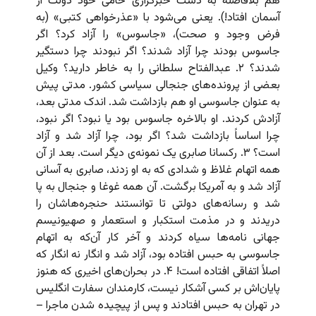
هم بلافاصله به دست خبرگزاری حامی خود دولت از
آسمان افتاد!). یعنی می‌شود با «عذرخواهی کتبی» (به
فرض وجود و صحت)، «جاسوس» را آزاد کرد؟ اگر
جاسوس بودند چرا آزاد شدند؟ اگر نبودند چرا دستگیر
شدند؟ ۲. عبدالفتاح سلطانی را به خاطر دارید؟ وکیل
بعضی از پرونده‌های جنجالی سیاسی کشور. مدتی پیش
به عنوان جاسوسی او هم بازداشت شد. اندک مدتی بعد،
آزادش کردند. او بالاخره جاسوس بود یا نبود؟ اگر نبود،
چرا اساساً بازداشت شد؟ اگر بود، چرا آزاد شد و آزاد
است؟ ۳. رکسانا صابری یک نمونه‌ی دیگر است. بعد از آن
همه اتهام غلاظ و شدادی که به او زدند، صابری به آسانی
آزاد شد و به آمریکا برگشت. آن همه غوغا و جنجال به پا
شد و رسانه‌های دولتی تا توانستند حنجره‌هاشان را
دریدند و در مذمت استکبار و استعمار و صهیونیسم
جهانی نامه‌ها سیاه کردند و آخر کار آن‌که به اتهام
جاسوسی به حبس افتاده بود، آزاد شد و انگار نه انگار که
اصلاً اتفاقی افتاده است! ۴. در بحران‌های اخیری که هنوز
پایان‌اش بر کسی آشکار نیست، کارمندان سفارت انگلیس
در تهران به حبس افتادند و پس از پیچیده شدن ماجرا –