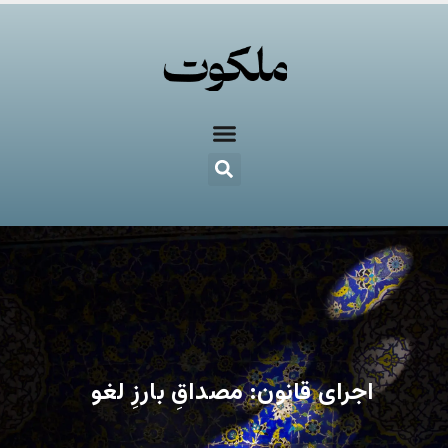
اجرای قانون: مصداقِ بارزِ لغو