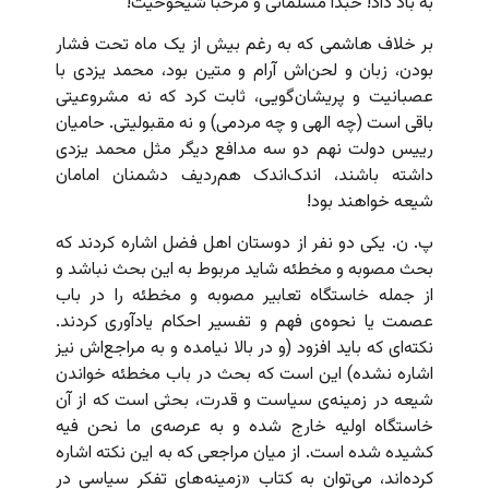
به باد داد! حبذا مسلمانی و مرحبا شیخوخیت!
بر خلاف هاشمی که به رغم بیش از یک ماه تحت فشار
بودن، زبان و لحن‌اش آرام و متین بود، محمد یزدی با
عصبانیت و پریشان‌گویی، ثابت کرد که نه مشروعیتی
باقی است (چه الهی و چه مردمی) و نه مقبولیتی. حامیان
رییس دولت نهم دو سه مدافع دیگر مثل محمد یزدی
داشته باشند، اندک‌اندک‌ هم‌ردیف دشمنان امامان
شیعه خواهند بود!
پ. ن. یکی دو نفر از دوستان اهل فضل اشاره کردند که
بحث مصوبه و مخطئه شاید مربوط به این بحث نباشد و
از جمله خاستگاه تعابیر مصوبه و مخطئه را در باب
عصمت یا نحوه‌ی فهم و تفسیر احکام یادآوری کردند.
نکته‌ای که باید افزود (و در بالا نیامده و به مراجع‌اش نیز
اشاره نشده) این است که بحث در باب مخطئه خواندن
شیعه در زمینه‌ی سیاست و قدرت، بحثی است که از آن
خاستگاه اولیه خارج شده و به عرصه‌ی ما نحن فیه
کشیده شده است. از میان مراجعی که به این نکته اشاره
کرده‌اند، می‌توان به کتاب «زمینه‌های تفکر سیاسی در