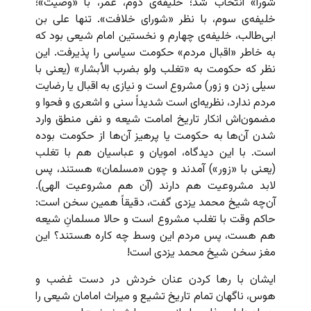
شورا» انتخاب شد؛ خلیفه‌ی دوم، عمر، با «وصیت»؛
خلیفه‌ی سوم، با نظر «شورای خلافت». تنها علی بن
ابی‌طالب، خلیفه‌ی چهارم و نخستین امام شیعی بود که
به خاطر «اقبال مردم» حکومت سیاسی را پذیرفت. این
نظر که حکومت به «تغلب ولو بضرب الأبشار» (یعنی با
سیلی زدن و زور) مشروع است و نیازی به اقبال یا رضایت
مردم ندارد، نظریه‌ای است شدیداً سنی و اشعری و فحوا و
مضمون‌اش انکار تاریخ امامت شیعه و نفی منطق وارد
شدن آن‌ها به حکومت یا پرهیز آن‌ها از حکومت بوده
است. با این دیدگاه، امویان و عباسیان هم با تغلب
(یعنی با «زور») آمدند و چون «مسلمان» هستند، پس
لابد مشروعیت هم دارند (آن هم مشروعیت الهی).
آن‌چه شیخ محمد یزدی گفت، دقیقاً همین سخن است:‌
حاکم وقت با تغلب مشروع است و حالا مسلمانِ شیعه
هم هست، پس مردم این وسط چه کاره هستند؟ این
مغز سخن شیخ محمد یزدی است!
ایشان با رها کردن عنان خردش در دست غضب و
هوس، ناگهان تمام تاریخ تشیع و میراث امامان شیعی را