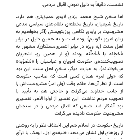
نشست، دقیقاً به دلیل نبودنِ اقبال مردمی.
اما سخن شیخ محمد یزدی لایه‌ی عمیق‌تری هم دارد.
تاریخ شیعیان، تاریخ تخطئه‌ی نظام‌های سیاسی مدعی
مشروعیت بر پایه‌‌ی نگاهی پوزیتویستی (اگر بخواهیم به
زبان امروز بگوییم) بوده است و به همین دلیل در برابر
اهل سنت (به ویژه در برابر اشعری‌مسلکان)، مشهور به
مُخطِئه یا مُخَطِّئه بودند (و از همین رو، اشعریان
تصویب‌کننده‌ی حکومت امویان و عباسیان را «مُصَوِّبه»
می‌خواندند). به عبارتِ دیگر، سخنِ اهل سنت این بود
که «ولی امر» همان کسی است که صاحب حکومت
است. از نظر آن‌ها، حاکم وقت (ولی امر) مشروعیت‌اش را
از جانب خداوند می‌گرفت و حاجتی هم به تأیید یا
تصویب مردم نداشت. این تفسیر از اولوا الامر، تفسیری
بود آشکار ضد شیعی که اقبال مردمی را در سنجش
مشروعیت حکومت نادیده می‌گرفت.
تاریخ حکومت در اسلام هم این اختلاف نظر را به روشنی
از روزهای اول نشان می‌دهد: خلیفه‌ی اول، ابوبکر، با «رأی