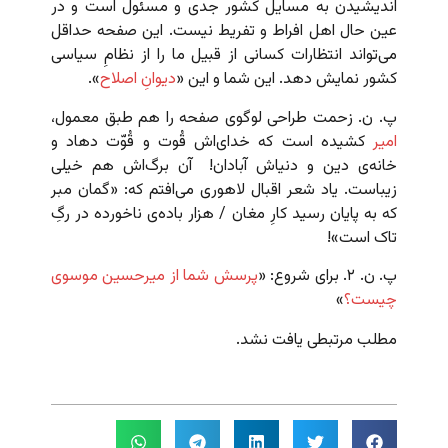
اندیشیدن به مسایل کشور جدی و مسئول است و در
عین حال اهل افراط و تفریط نیست. این صفحه حداقل
می‌تواند انتظارات کسانی از قبیل ما را از نظامِ سیاسی
کشور نمایش دهد. این شما و این «
دیوانِ اصلاح
».
پ. ن. زحمت طراحی لوگوی صفحه را هم طبق معمول،
امیر
کشیده است که خدای‌اش قُوت و قُوّت دهاد و
خانه‌ی دین و دنیاش آبادان! آن برگ‌اش هم خیلی
زیباست. یاد شعر اقبال لاهوری می‌افتم که: «گمان مبر
که به پایان رسید کارِ مغان / هزار باده‌ی ناخورده در رگِ
تاک است»!
پ. ن. ۲. برای شروع: «
پرسش شما از میرحسین موسوی
چیست؟
»
مطلب مرتبطی یافت نشد.