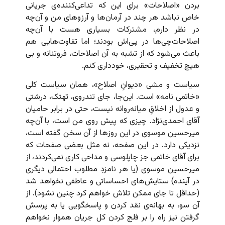
بردن «اصلاحات» برای این که تداعی‌کننده‌ی جریانی
خاص نباشد هر چند در آرمان‌ها و آرزوهای من و آن‌چه
در نظر دارم، مشترکات بسیاری هست با آن‌چه
اصلاحات‌چی‌ها در پی‌اش بودند؛ اما تفاوت‌هایی هم
باعث می‌شود که از تشبه به آن اصلاحات، فروتنانه و بی
هیچ تخفیف و تحقیری، خودداری کنم.
سیاست و مشی «دیوانِ اصلاح»، همان سیاست کلی
«خاتمی نامه» است. این‌جا، جای تندروی، تهتک، درشتی
و عدول از اخلاقِ میانه‌روانه نیست، حتی در برابر حامیان
آقای احمدی‌نژاد. چیزی که پیش روی من است، با آن‌چه
میرحسین موسوی در این روزها از آن سخن گفته است،
نزدیکی دارد. در این صفحه، نه مثل بعضی صفحات که
برای آقای خاتمی جز چاپلوسی و مداحی کاری نمی‌کردند، از
میرحسین موسوی (یا هر نامزدِ مطلوب احتمالی دیگری
در آینده) ستایش‌های احساساتی و عاطفی نخواهد شد
(حداقل تا جای ممکن تلاش خواهم کرد چنین نشود). از
آن سو، به بهانه‌ی نقد کردن و پاسخگویی یا به پرسش
گرفتن نیز راه را بر فلج کردن کل جریان هموار نخواهم