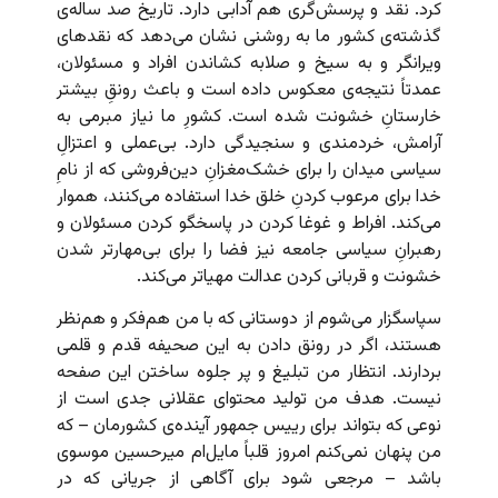
کرد. نقد و پرسش‌گری هم آدابی دارد. تاریخ صد ساله‌ی
گذشته‌ی کشور ما به روشنی نشان می‌دهد که نقدهای
ویرانگر و به سیخ و صلابه کشاندن افراد و مسئولان،
عمدتاً نتیجه‌ی معکوس داده است و باعث رونقِ بیشتر
خارستانِ خشونت شده است. کشورِ ما نیاز مبرمی به
آرامش، خردمندی و سنجیدگی دارد. بی‌عملی و اعتزالِ
سیاسی میدان را برای خشک‌مغزانِ دین‌فروشی که از نامِ
خدا برای مرعوب کردنِ خلق خدا استفاده می‌کنند، هموار
می‌کند. افراط و غوغا کردن در پاسخگو کردن مسئولان و
رهبرانِ سیاسی جامعه نیز فضا را برای بی‌مهارتر شدن
خشونت و قربانی کردن عدالت مهیاتر می‌کند.
سپاسگزار می‌شوم از دوستانی که با من هم‌فکر و هم‌نظر
هستند، اگر در رونق دادن به این صحیفه قدم و قلمی
بردارند. انتظار من تبلیغ و پر جلوه ساختن این صفحه
نیست. هدف من تولید محتوای عقلانی جدی است از
نوعی که بتواند برای رییس جمهور آینده‌ی کشورمان – که
من پنهان نمی‌کنم امروز قلباً مایل‌ام میرحسین موسوی
باشد – مرجعی شود برای آگاهی از جریانی که در