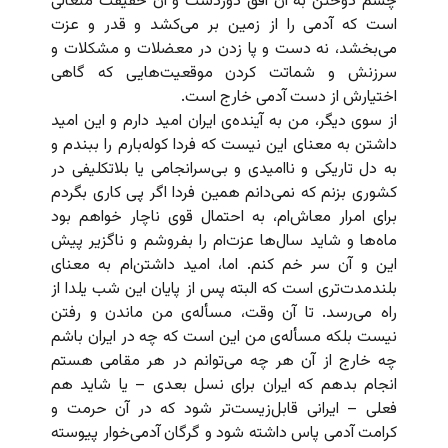
چشم دوختن به آن افق دوردست و آن حقیقت متعالی
است که آدمی را از زمین بر می‌کشد و قدر و عزت
می‌بخشد، نه دست و پا زدن در معضلات و مشکلات و
سرزنش و شماتت کردن موقعیت‌هایی که گاهی
اختیارش از دست آدمی خارج است.
از سوی دیگر، من به آینده‌ی ایران امید دارم و این امید
داشتن به معنای این نیست که فردا کوله‌بارم را ببندم و
به دل تاریکی و ناامیدی و بی‌سرانجامی یا بلاتکلیفی در
کشوری بزنم که نمی‌دانم همین فردا اگر پی کاری بگردم
برای امرار معاش‌ام، به احتمال قوی ناچار خواهم بود
ماه‌ها و شاید سال‌ها عزت‌ام را بفروشم و ناگزیر پیش
این و آن سر خم کنم. اما، امید داشتن‌ام به معنای
بلند‌مدت‌تری است که البته پس از پایان این شب یلدا از
راه می‌رسد. تا آن وقت، مسأله‌ی من ماندن و رفتن
نیست بلکه مسأله‌ی من این است که چه در ایران باشم
چه خارج از آن هر چه می‌توانم در هر مقامی هستم
انجام بدهم که ایران برای نسل بعدی – یا شاید هم
فعلی – ایرانی قابل‌زیست‌تر شود که در آن حرمت و
کرامت آدمی پاس داشته شود و گرگان آدمی‌خوار پیوسته