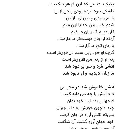
بشکند دستی که این گوهر شکست
کاشکی خود مرده بودی پیش ازین
تا نمی‌مردی چنین ای نازنین
شوم‌بختی بین خدایا این منم
کآرزوی مرگِ یاران می‌کنم
آن‌که از جان دوست‌تر می‌دارمش
با زبانِ تلخ می‌آزارمش
گرچه او خود زین ستم دل‌خون‌تر است
رنجِ او از رنجِ من افزون‌تر است
آتشی مُرد و سرا پر دود شد
ما زیان دیدیم و او نابود شد
آتشی خاموش شد در محبسی
دردِ آتش را چه می‌داند کسی
او جهانی بود اندر خود نهان
چند و چونِ خویش به داند جهان
بس‌که نقش آرزو در جان گرفت
خود جهانِ آرزو گشت آن شگفت
آن جهان خوبی و خیر بشر