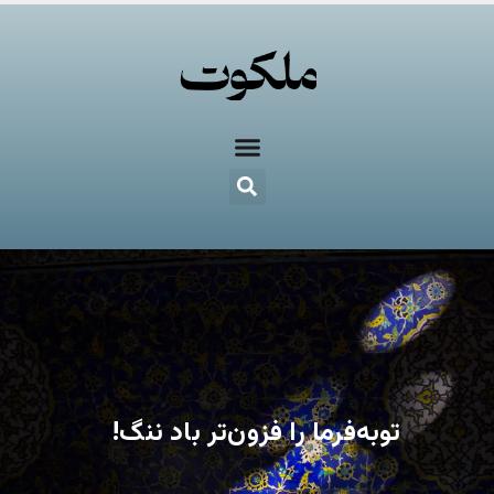
توبه‌فرما را فزون‌تر باد ننگ!