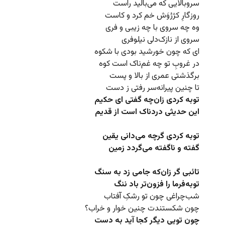
سروبالایی که می‌بالید راست
روزگارِ کژرُوَش خم کرد و کاست
وه چه سروی با چه زیبی و فری
سروی از نازک‌دلی نیلوفری
ای که چون خورشید بودی با شکوه
در غروبِ تو چه غم‌ناک است کوه
برگذشتی عمری از بالا و پست
تا چنین پیرانه‌سر رفتی ز دست
توبه کردی زان‌چه گفتی ای حکیم
این حدیثی دردناک است از قدیم
توبه کردی گرچه می‌دانی یقین
گفته و ناگفته می‌گردد زمین
تائبی گر زان‌که جامی زد به سنگ
توبه‌فرما را فزون‌تر باد ننگ
شب‌چراغی چون تو رشکِ آفتاب
چون شکستندت چنین خوار و خراب؟
چون تویی دیگر کجا آید به دست