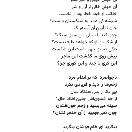
آن جهانِ خالی از آزار و شر
خلقت او خود خطا بود از نخست
شیشه کی ماند به سنگستان درست؟
جانِ نازآیینِ آن آیینه‌رنگ
چون کند با سیلی این سیلِ سنگ؟
از شکستِ او که خواهد طرف بست؟
تنگی دستِ‌ جهان است این شکست
پیش‌ روی ما گذشت این ماجرا
این کری تا چند و این کوری چرا؟
ناجوانمردا که بر اندامِ مرد
زخم‌ها را دید و فریادی نکرد
پیرِ دانا از پس هفتاد سال
از چه افسون‌اش چنین افتاد حال؟
سینه می‌بینید و زخمِ خون‌فشان
چون نمی‌‌جویید از آن خنجر نشان؟
بنگرید ای خام‌جوشان بنگرید