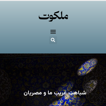
شباهت غریب ما و مصریان