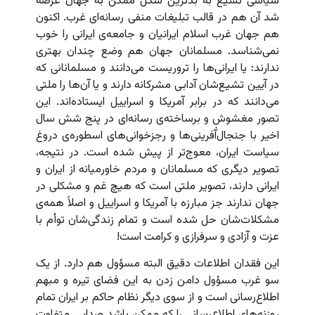
سیاسی تشیع به بدترین شکل ممکن به جهان عرضه
شد آن هم در قالب تبلیغات منفی رسانه‌ای غرب. اکنون
هم جهان غرب اسلام ایرانیان و جامعه‌ی ایرانی را خوب
نمی‌شناسد. مسلمانان جهان هم وضع چندان بهتری
ندارند: یا ایرانی‌ها را تروریست می‌دانند و مسلمانانی که
در آیین تشیع‌شان آدابی مشرکانه دارند و یا آن‌ها را ملتی
می‌دانند که در برابر آمریکا و اسراییل ایستاده‌اند. این
تصور مغشوش و برساخته‌ی رسانه‌ای در پنج شش سال
اخیر با جنجال‌آٰفرینی‌ها و رجزخوانی‌های اسطوره‌ی دروغ
سیاست ایران، معوج‌تر از پیش شده است. در نتیجه،
تصویر دیگری که مسلمانان و مردم خاورمیانه از ایران و
ایرانی دارند، تصویر ملتی است که هیچ غم و مشکلی در
جهان ندارند جز مبارزه با آمریکا و اسراییل و اصلاً همه‌ی
مشکلات‌شان حل شده است و تمام زندگی‌شان توأم با
عزت و آزادی و سرفرازی و کرامت است!
این فقدان اطلاعات دقیق البته مسؤول هم دارد. از یک
سو غرب مسؤول دامن زدن به این فضای تیره و مبهم
اطلاع‌رسانی است و از سوی دیگر نظام حاکم بر ایران تمام
روزنه‌های اطلاع‌رسانی را که ممکن باشد صدایی متفاوت