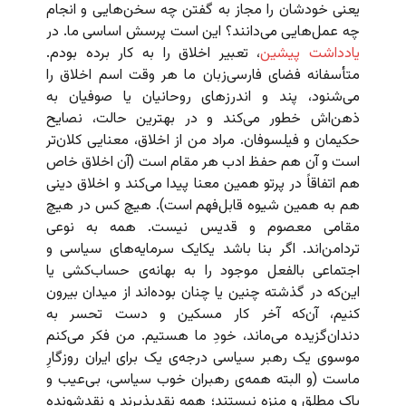
یعنی خودشان را مجاز به گفتن چه سخن‌هایی و انجام
چه عمل‌هایی می‌دانند؟ این است پرسش اساسی ما. در
یادداشت پیشین
، تعبیر اخلاق را به کار برده بودم.
متأسفانه فضای فارسی‌زبان ما هر وقت اسم اخلاق را
می‌شنود، پند و اندرزهای روحانیان یا صوفیان به
ذهن‌اش خطور می‌کند و در بهترین حالت، نصایح
حکیمان و فیلسوفان. مراد من از اخلاق، معنایی کلان‌تر
است و آن هم حفظ ادب هر مقام است (آن اخلاق خاص
هم اتفاقاً در پرتو همین معنا پیدا می‌کند و اخلاق دینی
هم به همین شیوه قابل‌فهم است). هیچ کس در هیچ
مقامی معصوم و قدیس نیست. همه به نوعی
تردامن‌اند. اگر بنا باشد یکایک سرمایه‌های سیاسی و
اجتماعی بالفعل موجود را به بهانه‌ی حساب‌کشی یا
این‌که در گذشته چنین یا چنان بوده‌اند از میدان بیرون
کنیم، آن‌که آخر کار مسکین و دست تحسر به
دندان‌گزیده می‌ماند، خودِ ما هستیم. من فکر می‌کنم
موسوی یک رهبر سیاسی درجه‌ی یک برای ایران روزگارِ
ماست (و البته همه‌ی رهبران خوب سیاسی، بی‌عیب و
پاکِ مطلق و منزه نیستند؛ همه نقدپذیرند و نقدشونده