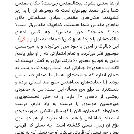
آن‌ها ستمی بشود. بیت‌المقدس چی‌ست؟ مکان مقدس
شما بالای معبد یهودیان است که رومی‌ها آن را به زیر
کشیدند. مکان‌های مقدس عبادی مسلمانان بالای
بناهای مقدس شما هستند. کدام‌یک مقدس‌تر است؟
دیوار؟ مسجد؟ مزار مقدس؟ چه کسی ادعای
مالکیت‌شان را دارد؟ هیچ کس! همه!»؛ به نقل از
ویکی
)
این دیالوگ را امروز با خود مرور می‌کردم و به میرحسین
موسوی فکر می‌کردم و تمام انتظاراتی که از او برای پاسخ
دادن به فجایع دهه‌ی ۶۰ دارند. نیازی به گفتن نیست که
اتفاقات دهه‌ی ۶۰ جنایاتی ضد انسانی بوده‌اند، درست به
همان اندازه که جنایت‌های هیتلر یا صدام ضدانسانی
بودند (یا جنایت‌های مجاهدین خلق ضد انسانی بوده و
هستند). اما برای من مسأله این است: من نه خاطره‌‌ی
روشنی از دهه‌ی ۶۰ دارم و نه حتی نخست‌وزیری
میرحسین موسوی را درست به یاد دارم، درست
همان‌طور که میان‌سالان یا کهنسال انقلابی امروز، دوره‌ی
استبداد رضاشاهی را هم به یاد ندارند. از هر دو سوی
نزاع آن زمان، نسلی گذشته است. چه نسلی که قربانی
بود و چه نسلی که قربانی می‌کرد (و چه نسلی که به نوعی