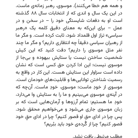
و همه هم خطا می‌کنند). موسوی، رهبر زمانه‌ی ماست.
در این یک سال و اندی که از انتخابات سال ۸۸ گذشته
است او به دفعات شایستگی خود را – در سخن و در
عمل – برای این‌که به معنای دقیق کلمه یک «رهبر
سیاسی» تراز اول قلمداد شود، ثابت کرده است. و مگر ما
از رهبران سیاسی دقیقاً چه انتظاری داریم؟ و مگر ما چند
نفر مثل موسوی را داریم؟ دقت کنید که این کیش
شخصیت ساختن نیست یا ستایش بیهوده و بی‌جا از
موسوی نیست؛ این ادا کردن حق کسی است که نشان
داده است سزاوار این ستایش هست. این کار در واقع به
رسمیت شناختن توانایی‌ها و قابلیت‌های خودمان است.
موسوی از خودِ ماست؛ موسوی، خودِ ماست. آن‌چه که
در آینه‌ی موسوی می‌بینیم و ما را به ستایش وا می‌دارد،
خودِ ما هستیم: تمام آرزوها و آرمان‌هایی است که بر
زبان موسوی جاری می‌شود و می‌خواهیم محقق شود.
پس چرا در ادای حق او قصور کنیم؟ چرا در ادای حقِ خود
قصور کنیم؟ چرا از گُرده‌ی خود باید ببُریم؟
مطلب مرتبطی یافت نشد.