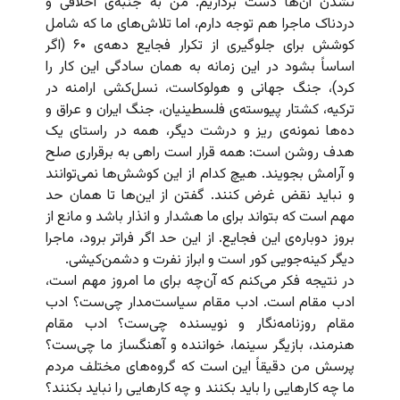
نشدن آن‌ها دست برداریم. من به جنبه‌ی اخلاقی و
دردناک ماجرا هم توجه دارم، اما تلاش‌های ما که شامل
کوشش برای جلوگیری از تکرار فجایع دهه‌ی ۶۰ (اگر
اساساً بشود در این زمانه به همان سادگی این کار را
کرد)، جنگ جهانی و هولوکاست، نسل‌کشی ارامنه در
ترکیه، کشتار پیوسته‌ی فلسطینیان، جنگ ایران و عراق و
ده‌ها نمونه‌ی ریز و درشت دیگر، همه در راستای یک
هدف روشن است: همه قرار است راهی به برقراری صلح
و آرامش بجویند. هیچ کدام از این کوشش‌ها نمی‌توانند
و نباید نقض غرض کنند. گفتن از این‌ها تا همان حد
مهم است که بتواند برای ما هشدار و انذار باشد و مانع از
بروز دوباره‌ی این فجایع. از این حد اگر فراتر برود، ماجرا
دیگر کینه‌جویی کور است و ابراز نفرت و دشمن‌کیشی.
در نتیجه فکر می‌کنم که آن‌چه برای ما امروز مهم است،
ادب مقام است. ادب مقام سیاست‌مدار چی‌ست؟ ادب
مقام روزنامه‌نگار و نویسنده چی‌ست؟ ادب مقام
هنرمند، بازیگر سینما، خواننده و آهنگساز ما چی‌ست؟
پرسش من دقیقاً این است که گروه‌های مختلف مردم
ما چه کارهایی را باید بکنند و چه کارهایی را نباید بکنند؟