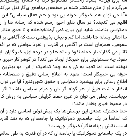
اما برای این‌‌که بشود راحت‌تر گفت‌وگو کرد، به همان پرسش‌های 
می‌گردم (و از متن منتشر شده در صفحه‌ی برنامه‌ی پرگار نقل می‌‌کنم
«آیا می توان هم خبرنگار حرفه یی بود و هم فعال سیاسی؟ این 
اقلیم می گنجند؟ در سال های اخیر، رسم شده که رسانه ها را ر
دمکراسی بنامند. شاید این بیان، کمی آرمانخواهانه و تا حدی متاثر
ما اهالی رسانه ها باشد. اما کم و بیش پذیرفتنی ست که آگاهی بر ق
عمومی، همزمان است بر آگاهی بر قدرت و نفوذ عواملی که بر افک
تاثیر می گذارند، از جمله نفوذ رسانه ها و در درجه اول، خبرنگاران. 
نفوذ، چه مسئولیتی برای خبرنگار ایجاد می کند؟ در گوهر کار خبری 
نهفته است، اما تعهد به کی و به چه؟ کدامیک از این دو بهترین ب
حرفه یی خبرنگار است: تعهد به اطلاع رسانی دقیق و منصفانه یا
اطلاع رسانی برای پیشبرد دمکراسی و حقوق شهروندی؟ آیا می توان ا
انتظار داشت فارغ از هر گونه گرایش و مرام سیاسی باشد؟ اگر ای
بیجاست، چطور می توان در عین حفظ گرایش سیاسی به روش کار
در محیط خبری وفادار ماند؟»
خط مشترک همه‌ی این پرسش‌ها یک پیش‌فرض اساسی دارد و آن
که اساساً در یک جامعه‌ی دموکراتیک یا جامعه‌ای که به نقد ق
است، نقش روزنامه‌نگار/خبرنگار چی‌ست؟
در یک جامعه‌ی دموکراتیک یا جامعه‌ای که در آن قدرت به طور سال