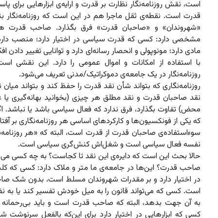
است، نقش روزنامه‌نگار نظارت بر قدرت و ارایه‌ی ابزارهایی برای پاس
قدرت است. نقطه‌ی ثقل ماجرا هم در این است که روزنامه‌نگار بتو
«شهروندان» و «صاحبان قدرت» فرق بگذارد. صاحب قدرت ه
مشخصی دارد: کسی که قدرت سیاسی در اختیار دارد؛ منصب دارد،‌
مادی دارد؛ مونوپولی و انحصار رسانه‌ای دارد و توانایی تغییر دادن اف
با استفاده از امکانات و اموال عمومی را دارد. این نقشی است
روزنامه‌نگار در یک جامعه‌ی دموکراتیک/مدنی تعریف می‌شود.
روزنامه‌نگاری که بتواند شأن نقد قدرت را حفظ کند و بتواند میان ن
نقد صاحبان قدرت و نقد مطلق هر چیزی (بخوانید بهانه‌گیری یا 
محض) تفاوت بگذارد، فرق ندارد که فعال سیاسی باشد یا نباشد. اگ
که یکی از فونکسیون‌ها و کارکردهای اساسی هر روزنامه‌نگاری بر آفت
سوءاستفاده‌ی صاحبان قدرت از قدرت است، البته که «هر روزنامه‌ن
نفسه فعال سیاسی است و شغل‌اش کنش‌گری سیاسی است.
حالا بحث این است که دایره‌ی این نقد تا کجاست؟ به چه کسی می
صاحب قدرت؟ این‌ها در جامعه‌ی ما متر و ملاک دارد: کسی که کلید
در اختیار دارد و بر مقدرات شهروندان مسلط است، بدون شک ص
است. کسی که می‌تواند قانون را به میل خودش تفسیر کند یا به 
به آن جهت بدهد، البته که صاحب قدرت است و باید بی‌رحمانه 
کسی که ابزارهایی در اختیار دارد برای این‌که بالفعل سرنوشت شه