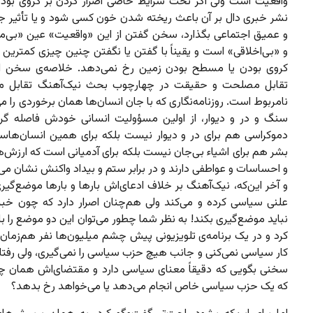
واقعیت است ولی اگر تحت شرایط خاصی اصرار کردن بر کروی بودن
نشر خبری دال بر آن باعث ریخته شدن خون کسی شود و یا تأثیر جبر
و عمیق اجتماعی بگذارد، سخن گفتن از این «واقعیت» عین «بی‌م
و «بی‌اخلاقی» است و یقیناً با گفتن یا نگفتن چنین چیزی کمترین 
کروی بودن یا مسطح بودن زمین رخ نمی‌دهد. خلاصه‌ی سخن ای
تقابل مصلحت و حقیقت در چهارچوب بحث نیک‌آهنگ تقابل م
نامربوط است. روزنامه‌نگاری که با جان انسان‌ها همان برخوردی را می‌
سنگ و در و دیوار، از اولین مسؤولیت انسانی خودش فاصله گر
دموکراسی هم برای در و دیوار نیست بلکه برای همین انسان‌ها
بشر هم برای اشیاء بی‌جان نیست بلکه برای آدمیانی است که ارزش‌ه
و احساسات و عواطفی دارند و در برابر ستم و بیداد واکنش نشان می
و آخر این‌‌که،‌ نیک‌آهنگ بر خلاف ادعای‌اش بارها و بارها موضع‌گی
علنی سیاسی کرده و می‌‌کند ولی هم‌چنان اصرار دارد که چون خبر
نباید موضع‌گیری بکند! به نظر شما چطور می‌توان این دو موضع را 
کرد و در یک برنامه‌ی تلویزیونی پیش چشم میلیون‌ها نفر هم‌زمان
کار سیاسی نمی‌کنی و جانب هیچ حزب سیاسی را نمی‌گیری، ولی رفتا
سخنی بگویی که دقیقاً معنای سیاسی دارد و مقتضای‌اش همان 
که یک حزب سیاسی خاص انجام می‌دهد یا می‌خواهد رخ بدهد؟