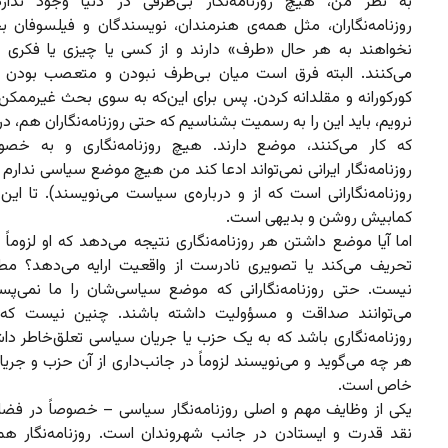
به نظر من، هیچ روزنامه‌نگار بی‌طرفی در دنیا وجود ندار
روزنامه‌نگاران، مثل همه‌ی هنرمندان، نویسندگان و فیلسوفان بخ
نخواهند به هر حال «طرف» دارند و از کسی یا چیزی یا فکری ج
می‌کنند. البته فرق است میان بی‌طرف نبودن و متعصب بودن 
کورکورانه و مقلدانه کردن. پس برای این‌که به سوی بحث غیرممکن 
نرویم، باید این را به رسمیت بشناسیم که حتی روزنامه‌نگاران هم، د
که کار می‌کنند، موضع دارند. هیچ روزنامه‌نگاری و به خ
روزنامه‌نگار ایرانی نمی‌تواند ادعا کند من هیچ موضع سیاسی ندار
روزنامه‌نگارانی است که از و درباره‌ی سیاست می‌‌نویسند). تا ای
کمابیش روشن و بدیهی است.
اما آیا موضع داشتن هر روزنامه‌نگاری نتیجه می‌دهد که او لزوماً
تحریف می‌کند یا تصویری نادرست از واقعیت ارایه می‌دهد؟ مطل
نیست. حتی روزنامه‌نگارانی که موضع سیاسی‌شان را ما نمی‌پ
می‌توانند صداقت و مسؤولیت داشته باشند. چنین نیست ک
روزنامه‌نگاری باشد که به یک حزب یا جریان سیاسی تعلق‌خاطر داش
هر چه می‌گوید و می‌نویسند لزوماً در جانب‌داری از آن حزب و جر
خاص است.
یکی از وظایف مهم و اصلی روزنامه‌نگار سیاسی – خصوصاً در فضای
نقد قدرت و ایستادن در جانب شهروندان است. روزنامه‌نگار هم