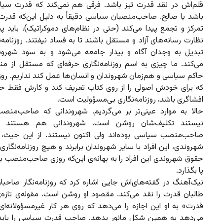
قلم‌اش در نقد قدرت تیز باشد. فرقی هم نمی‌کند که قدرت سی
باشد یا صالح. صاحب‌منصبان سیاسی دقیقاً به دلیل این‌که قدرت ن
تمرکز و تجمع پیدا می‌کند (حتی در نظام‌های دموکراتیک)، باید پ
نظارت رسانه‌های آزاد و مستقل باشند تا به فساد نیفتند. روزنامه‌نگ
تبدیل به وجدان آگاه و بیدار جامعه می‌شود و به سود شهرو
می‌کند. ما چیزی به اسم روزنامه‌نگاری حرفه‌ای که مستقل از من
حاکم سیاسی و هم‌زمان شهروندان و انسان‌ها عمل کند نداریم. روزن
که برای خودش اصولی را از روی کتاب تعریف کند و کارش فقط ح
افشاگری باشد، روزنامه‌نگاری بی‌مسؤولیت است.
حالا به موارد عینی‌تر بر می‌گردیم. شهروندانی که صاحب‌من
نیستند تکلیف‌شان روشن است. شهروندانی هم هستند که
صاحب‌منصب سیاسی بوده‌اند ولی اکنون نیستند. از این حیث،
شهروندی، این افراد با سایر شهروندان برابرند و هیچ روزنامه‌نگاری
حقوق شهروندی این افراد را به بهانه‌ی این‌که روزی صاحب‌منصب بود
پا بگذارد.
نیک‌آهنگ در گفته‌های‌اش جایی اشاره کرد که روزنامه‌نگار صاحبا
طالبان قدرت را نقد می‌کند. مقصود او روشن است. مقوله‌ی تازه‌ی
قدرت» به او این اجازه را می‌دهد که روی هر کار غیرمسؤولانه‌ای
می‌دهد به همین شکل مانور بدهد. صاحب قدرت سیاسی را باید 