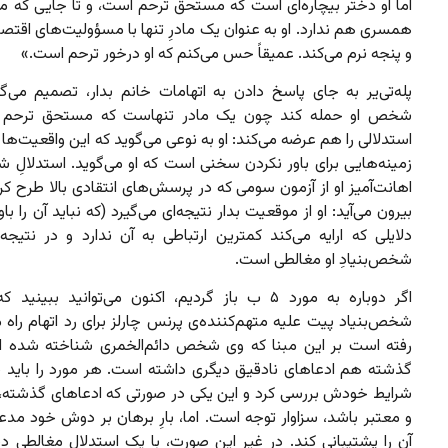
اما او دختر بیچاره‌ای است که مستحق ترحم است، و تا جایی که من
همسری هم ندارد. او به عنوان یک مادرِ تنها با مسؤولیت‌های اقت
و پنجه نرم می‌کند. عمیقاً حس می‌کنم که او درخور ترحم است.»
پله‌تی‌یر به جای پاسخ دادن به اتهامات خانم بدار، تصمیم می‌گی
شخص او حمله کند چون یک مادر تنهاست که مستحق ترحم ا
استدلالی را هم عرضه می‌کند: او به نوعی می‌گوید که این واقعیت‌ها در
زمینه‌هایی برای باور نکردن سخنی است که او می‌گوید. استدلالِ 
اهانت‌آمیز او از آزمون سومی که در پرسش‌های انتقادی بالا طرح کرد
بیرون می‌آید: او از موقعیت بدار نتیجه‌ای می‌گیرد (که نباید آن را باور
دلایلی که ارایه می‌کند کمترین ارتباطی به آن ندارد و در نتیجه
شخص‌بنیادِ او مغالطی است.
اگر دوباره به مورد ۵ ب باز گردیم، اکنون می‌توانید ببینی
شخص‌بنیاد پیت علیه متهم‌کننده‌ی پرنس چارلز برای رد اتهام راه 
رفته است بر این مبنا که وی شخص دائم‌الخمری شناخته شده 
گذشته هم ادعاهای نادقیق دیگری داشته است. هر مورد را باید با
شرایط خودش بررسی کرد و این یکی در صورتی که ادعاهای گذشته،
و معتبر باشد، سزاوار توجه است. اما، بارِ برهان بر دوش خود مد
آن را پشتیبانی کند. در غیر این صورت، با یک استدلال مغالطی دیگ