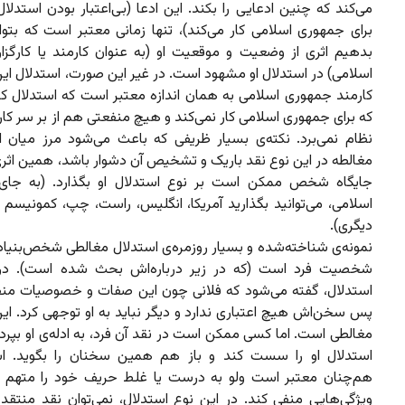
می‌کند که چنین ادعایی را بکند. این ادعا (بی‌اعتبار بودن استدل
برای جمهوری اسلامی کار می‌کند)، تنها زمانی معتبر است که بتوا
بدهیم اثری از وضعیت و موقعیت او (به عنوان کارمند یا کارگزا
اسلامی) در استدلال او مشهود است. در غیر این صورت، استدلال این ک
کارمند جمهوری اسلامی به همان اندازه معتبر است که استدلال 
که برای جمهوری اسلامی کار نمی‌کند و هیچ منفعتی هم از بر سر کار
نظام نمی‌برد. نکته‌ی بسیار ظریفی که باعث می‌شود مرز میان ا
مغالطه در این نوع نقد باریک و تشخیص آن دشوار باشد، همین اثر
جایگاه شخص ممکن است بر نوع استدلال او بگذارد. (به جای
اسلامی، می‌توانید بگذارید آمریکا، انگلیس، راست، چپ، کمونیسم 
دیگری).
نمونه‌‌ی شناخته‌شده و بسیار روزمره‌ی استدلال مغالطی شخص‌بنیاد
شخصیت فرد است (که در زیر درباره‌اش بحث شده است). در 
استدلال، گفته می‌شود که فلانی چون این صفات و خصوصیات منفی 
پس سخن‌اش هیچ اعتباری ندارد و دیگر نباید به او توجهی کرد. ای
مغالطی است. اما کسی ممکن است در نقد آن فرد، به ادله‌ی او بپرداز
استدلال او را سست کند و باز هم همین سخنان را بگوید. اس
هم‌چنان معتبر است ولو به درست یا غلط حریف خود را متهم 
ویژگی‌هایی منفی کند. در این نوع استدلال، نمی‌توان نقدِ منتقد ر