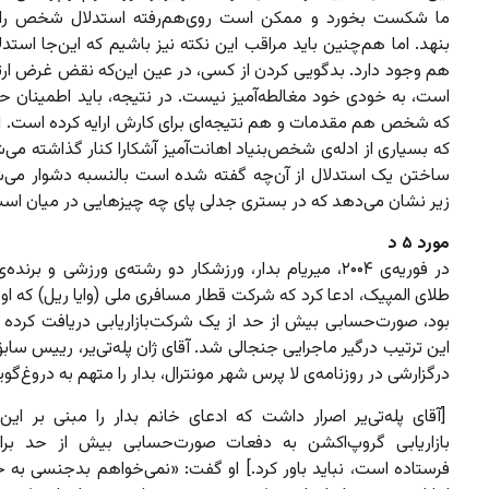
ما شکست بخورد و ممکن است روی‌هم‌رفته استدلال شخص را ب
بنهد. اما هم‌چنین باید مراقب این نکته نیز باشیم که این‌جا استدل
هم وجود دارد. بدگویی کردن از کسی، در عین این‌که نقض غرض ار
است، به خودی خود مغالطه‌آمیز نیست. در نتیجه، باید اطمینان ح
که شخص هم مقدمات و هم نتیجه‌ای برای کارش ارایه کرده است. 
که بسیاری از ادله‌ی شخص‌بنیاد اهانت‌آمیز آشکارا کنار گذاشته می
ساختن یک استدلال از آن‌چه گفته شده است بالنسبه دشوار می‌ش
زیر نشان می‌دهد که در بستری جدلی پای چه چیزهایی در میان اس
مورد ۵ د
در فوریه‌ی ۲۰۰۴، میریام بدار، ورزشکار دو رشته‌ی ورزشی و برند
طلای المپیک، ادعا کرد که شرکت قطار مسافری ملی (وایا ریل) که ا
بود، صورت‌حسابی بیش از حد از یک شرکت‌بازاریابی دریافت کرده 
این ترتیب درگیر ماجرایی جنجالی شد. آقای ژان پله‌تی‌یر، رییس سابق 
درگزارشی در روزنامه‌ی لا پرس شهر مونترال، بدار را متهم به دروغ‌گوی
[آقای پله‌تی‌یر اصرار داشت که ادعای خانم بدار را مبنی بر این
بازار‌یابی گروپ‌اکشن به دفعات صورت‌حسابی بیش از حد برای
فرستاده است، نباید باور کرد.] او گفت: «نمی‌خواهم بدجنسی به 