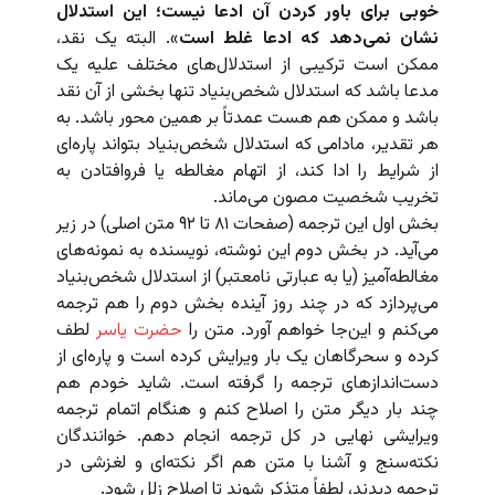
خوبی برای باور کردن آن ادعا نیست؛ این استدلال
نشان نمی‌دهد که ادعا غلط است
». البته یک نقد،
ممکن است ترکیبی از استدلال‌های مختلف علیه یک
مدعا باشد که استدلال شخص‌بنیاد تنها بخشی از آن نقد
باشد و ممکن هم هست عمدتاً بر همین محور باشد. به
هر تقدیر، مادامی که استدلال شخص‌بنیاد بتواند پاره‌ای
از شرایط را ادا کند، از اتهام مغالطه یا فروافتادن به
تخریب شخصیت مصون می‌ماند.
بخش اول این ترجمه (صفحات ۸۱ تا ۹۲ متن اصلی) در زیر
می‌آید. در بخش دوم این نوشته، نویسنده به نمونه‌های
مغالطه‌آمیز (یا به عبارتی نامعتبر) از استدلال شخص‌بنیاد
می‌پردازد که در چند روز آینده بخش دوم را هم ترجمه
می‌کنم و این‌جا خواهم آورد. متن را
حضرت یاسر
لطف
کرده و سحرگاهان یک بار ویرایش کرده است و پاره‌ای از
دست‌اندازهای ترجمه را گرفته است. شاید خودم هم
چند بار دیگر متن را اصلاح کنم و هنگام اتمام ترجمه
ویرایشی نهایی در کل ترجمه انجام دهم. خوانندگان
نکته‌سنج و آشنا با متن هم اگر نکته‌ای و لغزشی در
ترجمه دیدند، لطفاً متذکر شوند تا اصلاح زلل شود.