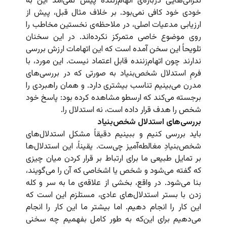
نگرانی‌هایی درباره‌ی اتهام‌زننده پیش نمی‌آمد این به
خودی خود کافی نمی‌بود. بر خلاف مثال قبل، پیش از
ارزیابی مدعیات اصلی، در ملاحظه‌ی نخستین مخاطب را
روی موضوع خاصی متمرکز نکرده‌اند. در این سخنان
تلویحاً این سخن آمده است که این اتهامات ارزش بررسی
ندارند چون اتهام‌زننده قابل اعتماد نیست. این مورد، با
فرمِ استدلال شخص‌بنیاد به صورتی که در بررسی‌های
مدرن می‌بینیم تناسب بیشتری دارد. و همان راهبردی را
برجسته می‌کند که ارسطو مشاهده کرده بود: پاسخ خود
شخص را هدف قرار داده است، نه استدلال را.
بررسی‌های استدلال شخص‌بنیاد
باید بررسی کنیم و ببینیم دقیقاً مشکل استدلال‌های
شخص‌بنیادِ مغالطه‌آمیز چی‌ست. یقیناً، این استدلال‌ها
بر تمایل طبیعی ما برای ارتباط بر قرار کردن میان چیزی
که گفته می‌شود و شخص یا اشخاصی که آن را می‌گویند،
بنا می‌شود. در واقع، بخشی از علاقه‌ی ما به سر و کله
زدن با بستر استدلال‌های عادی، مستلزم این است که
این کار را انجام دهیم. اما بیشتر ما این‌ کار را انجام
می‌دهیم برای این‌که به طور کامل بفهمیم چه سخنی