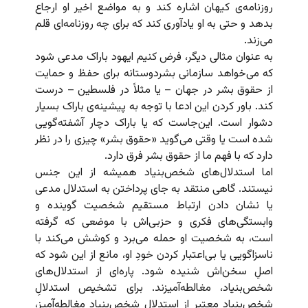
روزنامه‌ی کیهان اشاره کند و به مواضع اخیر او ارجاع
بدهد و حتی به او یادآوری کند که برای چه روزنامه‌ای قلم
می‌زند.
به عنوان مثالی دیگر، فرض کنیم ایهود باراک مدعی شود
که می‌‌خواهد سازمانی بشردوستانه برای حفظ و حمایت
از حقوق بشر در جهان – یا مثلاً در فلسطین – درست
کند. باور کردن این ادعا با توجه به پیشینه‌ی باراک بسیار
دشوار است. این‌جاست که یا باراک دچار آشفته‌گویی
شده است یا وقتی می‌گوید «حقوق بشر» چیزی را در نظر
دارد که با فهم ما از حقوق بشر فرق دارد.
اما استدلال‌های شخص‌بنیاد همیشه از این جنس
نیستند. گاهی منتقد به جای پرداختن به استدلال مدعی
یا نشان دادن ارتباط مستقیم شخصیت گوینده و
وابستگی‌های فکری و حزبی‌اش با موضعی که گرفته
است، به شخصیت او حمله می‌برد و کوشش می‌کند با
ناسزاگویی یا بی‌اعتبار کردن خودِ او، مانع از این شود که
اصلِ سخن‌اش شنیده شود. پاره‌ای از استدلال‌های
شخص‌بنیاد، مغالطه‌آمیزند. برای تشخیص استدلالِ
شخص‌بنیاد معتبر از استدلالِ شخص‌بنیاد مغالطه‌آمیز،