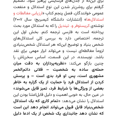
برای این‌که از جدل‌های فرسایشی پرهیز شود، تصمیم
گرفتم برای روشن‌تر شدن این نوع استدلال و منفعت
عمومی خوانندگان، فصل پنجم کتابِ «
ارزیابی مغالطات و
استدلال‌ها
» (انتشارات دانشگاه کیمبریج؛ سال ۲۰۰۷)
نوشته‌ی
کریستوفر و. تیندیل
را که به استدلال مورد بحث
پرداخته است به فارسی ترجمه کنم. بخش اول این
ترجمه، اختصاص دارد به بررسی کلی استدلال‌های
شخص بنیاد و توضیح این‌که هر استدلال شخص‌بنیادی
لزوماً مغالطه‌ای نیست و می‌تواند ابزار مهمی برای نقد
باشد. نویسنده، در این قسمت، اساس سخن‌اش را
چنین بازگو می‌کند: «
نظریه‌پردازان به دقت میان
حمله‌ی ساده به شخصیت – فلانی دائم‌الخمر
مشهوری است، پس او فرد بدی است – و پرسش
کردن از استدلال فرد یا حمایت از یک گزاره به خاطر
بعضی از ویژگی‌ها یا شرایط فرد، تمیز قایل می‌شوند
»
در عین حال، به خوبی اهمیت و دلیل قابل‌اعتنا بودن این
استدلال را نشان می‌دهد: «
تمام کاری که یک استدلال
شخص‌بنیاد قابل قبول می‌تواند انجام دهد این است
که نشان دهد جانبداری یک شخص از یک ادعا دلیل