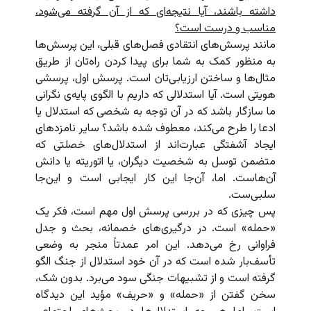
داشته باشند، آیا نتیجه‌ای که از آن گرفته می‌شود،
مناسب و درست است؟
مانند پرسش‌های انتقادی فصل‌های قبلی، این پرسش‌ها
به منظور کمک به شما برای پیدا کردن راه‌تان از طریق
مثال‌ها و ساختن ارزیابی‌تان است. پرسش اول، پرسشی
هویتی است. آیا استدلالی که داریم با الگوی پایه‌ی نگرانی
ما سازگار باشد که در آن توجه به شخصی که استدلال یا
ادعا را طرح می‌کند، معطوف شده باشد؟ سایر نامزدهای
ایجاد آشفتگی عبارت‌اند از استدلال‌های خصلتی که
متضمن توسل به شخصیت دیگران، یا اتوریته یا دانش
آن‌هاست. اما، آن‌جا این کار ایجابی است و این‌جا
سلبی‌ست.
پس چیزی که در بررسی پرسش اول مهم است، فکر یک
«حمله» است. در درگیری‌های خصمانه، بحث و جدل
فراوانی رخ می‌دهد. این امر عمدتاً منجر به وضعی
تأسف‌بار شده است که در آن خود استدلال از جنگ الگو
گرفته است و از تشبیهات جنگی سود می‌برد. بدون شک،
سخن گفتن از «حمله» و «حریف» مؤید این دیدگاه