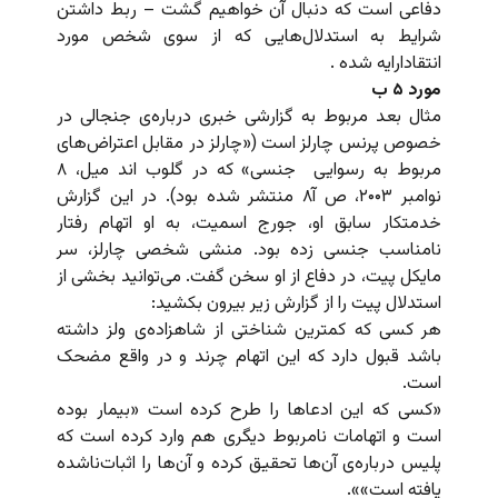
دفاعی است که دنبال آن خواهیم گشت – ربط داشتن
شرایط به استدلال‌هایی که از سوی شخص مورد
انتقادارایه شده .
مورد ۵ ب
مثال بعد مربوط به گزارشی خبری درباره‌ی جنجالی در
خصوص پرنس چارلز است («چارلز در مقابل اعتراض‌های
مربوط به رسوایی جنسی» که در گلوب اند میل، ۸
نوامبر ۲۰۰۳، ص آ۸ منتشر شده بود). در این گزارش
خدمتکار سابق او، جورج اسمیت، به او اتهام رفتار
نامناسب جنسی زده بود. منشی شخصی چارلز، سر
مایکل پیت، در دفاع از او سخن گفت. می‌توانید بخشی از
استدلال پیت را از گزارش زیر بیرون بکشید:
هر کسی که کمترین شناختی از شاهزاده‌ی ولز داشته
باشد قبول دارد که این اتهام چرند و در واقع مضحک
است.
«کسی که این ادعاها را طرح کرده است «بیمار بوده
است و اتهامات نامربوط دیگری هم وارد کرده است که
پلیس درباره‌ی آن‌ها تحقیق کرده و آن‌ها را اثبات‌ناشده
یافته است»».