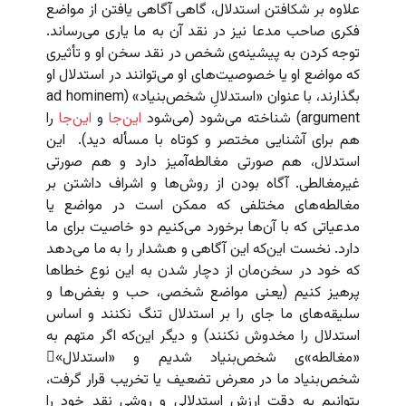
علاوه بر شکافتن استدلال، گاهی آگاهی یافتن از مواضع
فکری صاحب مدعا نیز در نقد آن به ما یاری می‌رساند.
توجه کردن به پیشینه‌ی شخص در نقد سخن او و تأثیری
که مواضع او یا خصوصیت‌های او می‌توانند در استدلال او
بگذارند، با عنوان «استدلالِ شخص‌بنیاد» (ad hominem
argument) شناخته می‌شود (می‌شود
این‌جا
و
این‌جا
را
هم برای آشنایی مختصر و کوتاه با مسأله دید). این
استدلال، هم صورتی مغالطه‌آمیز دارد و هم صورتی
غیرمغالطی. آگاه بودن از روش‌ها و اشراف داشتن بر
مغالطه‌های مختلفی که ممکن است در مواضع یا
مدعیاتی که با آن‌ها برخورد می‌کنیم دو خاصیت برای ما
دارد. نخست این‌که این آگاهی و هشدار را به ما می‌دهد
که خود در سخن‌مان از دچار شدن به این نوع خطاها
پرهیز کنیم (یعنی مواضع شخصی، حب و بغض‌ها و
سلیقه‌های ما جای را بر استدلال تنگ نکنند و اساس
استدلال را مخدوش نکنند) و دیگر این‌که اگر متهم به
«مغالطه‌»ی شخص‌بنیاد شدیم و «استدلال»ِ
شخص‌بنیاد ما در معرض تضعیف یا تخریب قرار گرفت،
بتوانیم به دقت ارزش استدلالی و روشی نقد خود را