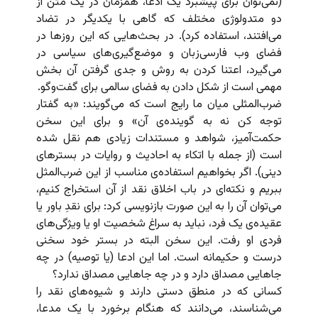
(نمی‌توان برای پیشبرد یک ادعا، همزمان در یک متن از
دو متدولوژی مختلف که گاهی با یکدیگر در تضاد
می‌افتند، استفاده کرد). در بحث‌هایی که این روزها در
فضای وب فارسی‌زبان و موضع‌گیری‌های سیاسی در
می‌گیرد، اعتنا کردن به روش و جدی‌ گرفتن آن بخش
مهمی است از شکل دادن به فضای سالمی برای گفت‌وگو.
ضرب‌المثلی میان ما رایج است که می‌گویند: «به گفتار
توجه کن نه به گوینده‌ی آن» و برای این سخن
حکمت‌آمیز، شواهد و مستندات زیادی هم نقل شده
است (از جمله با اتکاء به احادیث و روایات در بسترهای
دینی). اگر بخواهیم استفاده‌ی مناسب از این ضرب‌المثل
ببریم و نکته‌ای در باب اخلاق نقد از آن استخراج کنیم،
می‌توان آن را به این صورت بازنویسی کرد: برای نقدِ باور یا
عقیده‌ی یک فرد، نباید به سراغ شخصیت او یا ویژگی‌های
فردی او رفت. این سخن البته در بستر خود سخنی
درست و حکیمانه است. اما این ادعا (یا توصیه) در چه
جاهایی مصداق دارد و در چه جاهایی مصداق ندارد؟
کسانی که در منطق دستی دارند و شیوه‌های نقد را
می‌شناسند، می‌دانند که هنگام برخورد با یک مدعا،