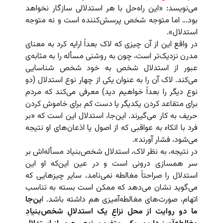
می‌‌نویسد: «این راه‌حل با هر استدلالی سازگار نخواهد
بود… اما متوجه شخص پرسش‌کننده است و نه متوجه
استدلال».
در واقع این از آن چیزی که لاک بعداً ارایه کرد به معنای
مدرن نزدیک‌تر است، چون به روشنی مسأله را به مثابه‌ی
عبور از استدلال شخص به خود شخص شناسایی
می‌کند. لاک آن را به عنوان یکی از چهار نوع استدلال (دو
نوع دیگر را بعداً خواهیم دید) معرفی می‌کند که مردم
برای متقاعد کردن یکدیگر یا دست کم برای خاموش کردن
حریف به کار می‌گیرند. این‌جا، استدلال این است که «بر
فرد با اتکاء به عواقبی که از اصول یا اذعان‌های او نتیجه
می‌شود، فشار آورند».
در نتیجه، به نظر لاک، استدلال شخص‌بنیاد مسأله‌اش بر
سر همسازی درونی است و در عین این‌که او این
استدلال را صراحتاً مغالطه نمی‌نامد، سایر چیزهایی که
می‌گوید نشان می‌دهد که ممکن است بسته به تناسب
اتهام، صورت‌‌های مغالطه‌آمیزی هم داشته باشد. ا
ین‌جا
ما دو روایت از محل نزاعِ یک استدلالِ شخص‌بنیادِ