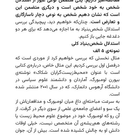
مغالطه‌آمیز داریم. یکی متضمن نوعی عبور از استدلال
شخص به خود شخص است و دیگری متضمن این
است که نشان دهیم شخص به نوعی دچار ناسازگاری
و تعارض است
. چنان‌که خواهیم دید، پیچیدگی بررسی
استدلال شخص‌بنیاد به ما اجازه می‌دهد که برای هر دو
دغدغه جایی باز کنیم.
استدلال شخص‌بنیاد کلی
نمونه‌ی ۵ الف
مثال نخستی که بررسی خواهیم کرد از موردی است که
درفصل اول بررسی کردیم. این مثال خاص، درباره‌ی کتابی
است با عنوان «محیط‌زیست‌گرایان شکاک» نوشته‌ی
بیورن لومبورگ، آماردان و دانشمند علوم سیاسی در
دانشگاه آرهوس دانمارک، که در سال ۲۰۰۱ منتشر شده
است.
به سرعت مباحثه‌ای داغ میان لومبورگ و مدافعان‌اش از
یک سو و اعضای جامعه‌ی علمی از سوی دیگر در گرفت. از
آن رو که لومبورگ خود در موضوع علوم محیط زیست یا
رشته‌های هم‌ریشه‌ی آن متخصص نیست، خیلی اوقات
دانش او به چالش کشیده شده است. بیش از آن، جوان