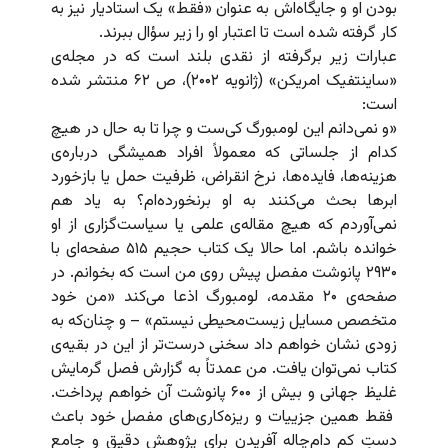
بودن او و جایگاه‌اش به عنوان «فقط» یک استادیار نیز به
کار گرفته شده است تا اعتبار او را زیر سؤال ببرند.
عبارات زیر برگرفته از نقدی بلند است که در مجله‌ی
«ساینتفیک امریکن» (ژانویه ۲۰۰۲)، ص ۶۲ منتشر شده
است:
«و نمی‌دانم این لومبورگ کی‌ست و چرا تا به حال در هیچ
کدام از جلساتی که معمولاً افراد همیشگی درباره‌‌ی
هزینه‌ها، فایده‌ها، نرخ انقراض، ظرفیت حمل یا بازخورد
ابرها بحث می‌کنند به او برنخورده‌ام؟ به یاد هم
نمی‌آوردم که هیچ مقاله‌ی علمی یا سیاست‌گزاری از او
خوانده باشم. اما حالا یک کتاب حجیم ۵۱۵ صفحه‌ای با
۲۹۳۰ پانوشت مفصل پیش روی من است که بخوانم. در
صفحه‌ی ۲۰ مقدمه، لومبورگ اذعا می‌کند «من خود
متخصص مسایل زیست‌محیطی نیستم» – و چنان‌که به
زودی نشان خواهم داد سخنی درست‌تر از این در بقیه‌ی
کتاب نمی‌توان یافت. من عمدتاً به گزارش فصل گرمایش
غلیظ جهانی و بیش از ۶۰۰ پانوشت آن خواهم پرداخت.
فقط همین جزییات و ریزه‌کاری‌های مفصل خود باعث
دستِ کم دام‌چاله آفریدن برای پژوهش دقیق و جامع