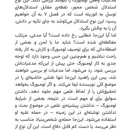
مدعیات واقعی لومبورگ را بتوانند بررسی کنند. این نوع
استدلال شخص محور، نقطه‌ی مقابل استدلال‌های
توسل به اتوریته است که در فصل ۷ به آن خواهیم
رسید: این نوع استدلال می‌کوشد به جای تکیه بر دانش،
آن را به چالش بگیرد.
اما آیا این‌جا خطایی رخ داده است؟ آیا مدعی، مرتکب
مغالطه‌ای شده است؟ شاید ما با لحن و بعضی از
اصطلاحاتی که برای توصیف لومبورگ و کارش به کار رفته
راحت نباشیم و هم‌چنین این حس وجود دارد که توجه
جدی به کار لومبورگ حتی پیش از این‌که مدعیات‌اش
بررسی شود، رد می‌شود. اما مدعیات او بررسی خواهند
شد، پس این راهبرد این‌جا تنها نقشی حاشیه‌ای را در
موضع کلی نویسنده ایفا می‌‌کند. و اگر لومبورگ بخواهد
تحقیق‌اش را از لحاظ علمی مهم جلوه دهد، داشتن
سوابق برای او مهم است. در نتیجه، بعضی از شرایط
لومبورگ – نداشتن پیشینه‌ی علمی در موضوع بحث و
نداشتن نوشته‌ای در این زمینه – در حمله علیه او
استفاده می‌شود. این‌جا حمله‌ی شخص‌بنیاد مناسب به
نظر می‌رسد یا دست کم قابل دفاع است. این آن نوع از