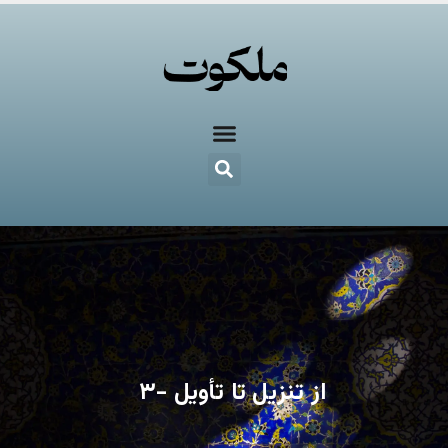
از تنزیل تا تأویل -۳