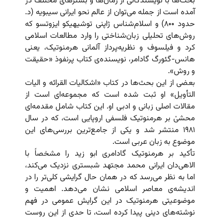
بحث‌ها با نویسندگانی از زمان‌ها و بسترهای مختلف در
آمده است از جمله می‌توان از عالم نحو ایرانی سیبویه (د.
حدود ۸۰۰) و اسلام‌شناس ژاپنی توشیهیکو ایزوتسو که
روش‌های تحلیلی زبان‌شناختی را وارد مطالعات اسلامی
کرد و فیلسوف و نظریه‌پرداز آلمانی هرمنوتیک، یعنی
هانس-گئورگ گادامر، نویسنده‌ی کتاب پرنفوذ «حقیقت
و روش».
بعضی از این بحث‌ها در کتاب «اشکالیات القرائه و الیات
التأویل» او ثبت شده است که مجموعه‌ای است از
مقالات اصلی زبانی و ادبی او. این کتاب شامل مقدمه‌ای
محشیٰ بر هرمنوتیک فلسفی اروپایی است، که در سال
۱۹۸۱ منتشر شد و یکی از جامع‌ترین بررسی‌های این
موضوع به زبان عربی است.
تأکید بر هرمنوتیک گادامری ابو زید را مشخصاً با
الاهی‌دان ایرانی محمد مجتهد شبستری نزدیک می‌کند،
اما به نظر می‌رسد که در همان حال گرایشی کلی‌تر را در
اندیشه‌ی معاصر اسلامی نشان می‌دهد. اهمیت و
موضوعیتی هرمنوتیک در این گرایش عمومی در فهم
نوشته‌های دینی پیدا کرده است، تا حدی از این روست