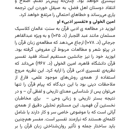
بیشتری خواهد بود. چنان‌که پیش‌تر گفتم، اصلاح و
انتقاد دوستان اهل فضل، به صیقل خوردن این ترجمه
یاری می‌رساند و خطاهای احتمالی را مرتفع خواهد کرد.
امین الخولی و «تفسیر ادبی» او
ابوزید در مطالعه ی ادبی قرآن به سنتِ عالمان کلاسیک
مسلمان مانند عبد اللجبار (د. ۱۰۲۵) و به ویژه عبدالقاهر
جرجانی (د. ۱۰۷۸) ارجاع می‌‌دهد که مطالعه‌ی زبان قرآن را
در پرتو شعر و مطالعات مربوط آن مفروض گرفته بود.
ابوزید خود را نیز جانشین مستقیم استاد فقید تفسیر
قرآن دانشگاه قاهره، امین الخولی (د. ۱۹۶۷) می‌داند که
نظریه‌ی تفسیری ادبی قرآن را ارایه کرد. این نظریه مروج
استفاده از همه‌ی روش‌های موجود علمی، فارغ از
ملاحظات دینی بود با این دیدگاه که پیام قرآن را تنها
می‌توان پس از شناسایی معنای تاریخی و لفظی آن – و در
نتیجه بستر تاریخی و زبانی وحی – برای مخاطبان
نخستین آن فهمید. این مستلزم تحلیلی دقیق از همه‌ی
آیاتی است که با موضوعی خاصی سر و کار دارند یا شامل
کلمه‌ای هستند که نیازمند تفسیر است. مفسر هم‌چنین
باید ساختار جمله و تأثیر روان‌شناختی زبان قرآن را بر