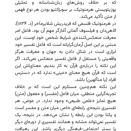
که بر خلاف روش‌های زبان‌شناسانه‌ و تحلیلی
پوزیتویستی هرمنوتیک، بر سوبژکتیو بودن هر نوع فهمی
از متن تأکید می‌‌کند.
در هرمنوتیک فلسفی که فریدریش شلایرماخر (د. ۱۸۳۴)،
الاهی‌دان و فیلسوف آلمانی آغازگر مهم آن بود، فاعل امر
معرفت منعکس‌کننده‌ی شرایط شخصِ خودِ اوست. این
مبتنی بر این اصل آرمان‌گرایانه است که فاعل تفسیر خود
ابزاری است در شکل دادن به جهان و معرفت هرگز
واقعیتی را مستقل از فاعل تفسیر منعکس نمی‌کند. اگر
این نکته را درباره‌ی قرآن به کار بندیم، معنای‌اش این
است که قرآن هیچ معنای «عینی» ندارد که در دسترس
افراد (یا متألهین) باشد.
این نکته هم‌چنین مستلزم این است که بر خلاف
تجربه‌گرایی منطقی، میان فاعل (مفسر) و مفعول (متن)
هیچ تمایز «علمی طبیعی» وجود ندارد. در عوض، هر
تفسیری نتیجه‌ی رابطه‌ای خاص میان متن و مفسر است
و یکتا بودن این رابطه را نشان می‌دهد. در نتیجه، یک
تفسیر نمی‌تواند مشابه و همانند تفسیری ار دوره‌ای دیگر
یا بستر اجتماعی-فرهنگی دیگری باشد. این رهیافتِ