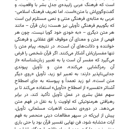
است که فرهنگ عربی زاییده‌ی جدلِ بشر با واقعیت، و
گفت‌وگوی‌اش با متن»‌است. اما تعریف فرهنگ اسلامی-
عربی به مثابه‌ی فرهنگی متنی و نصی مستلزم این است
که بگوییم فرهنگی تأویلی نیز هست؛ زبان قرآن – مانند
هر متن دیگری – «به خودی خود گویا نیست، چون هر
فهمی از متن و معنای آن موقوف افق عقلانی و فرهنگی
خواننده و دلالت‌های آن است». در نتیجه، پیام متن را
تنها مفسرا‌ن‌اش آشکار می‌کنند. اگر قرآن شخصی را فرض
می‌گیرد که مفسر آن است یا به تعبیر زبان‌شناسانه «از
آن رمزگشایی می‌‌کند»، متن و تأویل پیوندی
جدایی‌ناپذیر دارند: به تعبیر ابو زید، تأویل «روی دیگر
متن است». ابو زید تعمداً و پیوسته به جای اصطلاحِ
آشناتر «تفسیر» از اصطلاح «تأویل» استفاده می‌کند تا بر
سهم عقل بشری در عمل تأویل تأکید کند، در برابر
رهیافتی هرمنوتیکی که اولویت را به نقل در فهم متن
می‌دهد. در دوره‌ی نخست الاهیات مسلمانی، تأویل،
پیش از این‌که در سپهر مطالعات دینی منحصر به فهم
آیات متشابه شود، فن نهایی تفسیر قرآن بود یا حتی باری