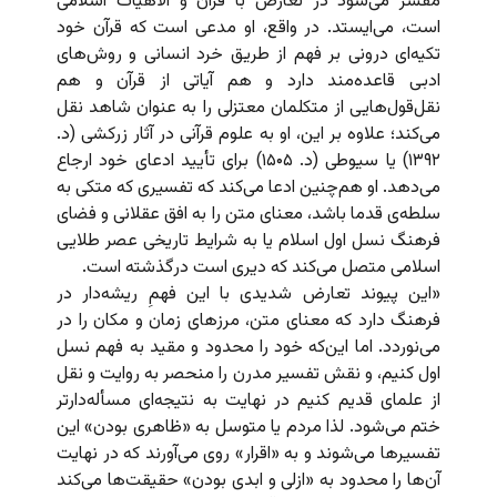
مفسر می‌شود در تعارض با قرآن و الاهیات اسلامی
است،‌ می‌ایستد. در واقع‌، او مدعی است که قرآن خود
تکیه‌ای درونی بر فهم از طریق خرد انسانی و روش‌های
ادبی قاعده‌مند دارد و هم آیاتی از قرآن و هم
نقل‌قول‌هایی از متکلمان معتزلی را به عنوان شاهد نقل
می‌کند؛ علاوه بر این، او به علوم قرآنی در آثار زرکشی (د.
۱۳۹۲) یا سیوطی (د. ۱۵۰۵) برای تأیید ادعای خود ارجاع
می‌دهد. او هم‌چنین ادعا می‌‌کند که تفسیری که متکی به
سلطه‌ی قدما باشد، معنای متن را به افق عقلانی و فضای
فرهنگ نسل اول اسلام یا به شرایط تاریخی عصر طلایی
اسلامی متصل می‌کند که دیری است درگذشته است.
«این پیوند تعارض شدیدی با این فهمِ ریشه‌دار در
فرهنگ دارد که معنای متن، مرزهای زمان و مکان را در
می‌نوردد. اما این‌که خود را محدود و مقید به فهم نسل
اول کنیم، و نقش تفسیر مدرن را منحصر به روایت و نقل
از علمای قدیم کنیم در نهایت به نتیجه‌ای مسأله‌دارتر
ختم می‌شود. لذا مردم یا متوسل به «ظاهری بودن» این
تفسیرها می‌شوند و به «اقرار» روی می‌آورند که در نهایت
آن‌‌ها را محدود به «ازلی و ابدی بودن» حقیقت‌ها می‌‌کند