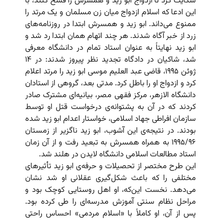
شکایت کرد تا ازدواج ابو زید و همسرش را فسخ کنند، با
این ادعا که اسلام ازدواج میان زن مسلمان و یک مرتد را
ممنوع می‌داند. ابو زید و همسرش ابتدا در روزنامه‌های
زرد از خبر آگاه شدند. هر چند اتهام همان ابتدا رد شد و
ابو زید نهایتاً به عنوان استاد تمام در دانشگاه معرفی
شد، شاکیان در دادگاه تجدید نظر پیروز شدند: در ۱۴
ژوئن ۱۹۹۵، قاضی عبد العلیم موسی ابو زید را مرتد اعلام
کرد و ازدواج او را باطل کرد. مدتی بعد، گروهی از استادان
دانشگاه الازهر، مرکز فقهی مصر، بیانیه‌ای مشترک صادر
کردند که در آن به پشتوانه‌ی درخواست قتل او توسط
سازمان افراطی جهاد اسلامی، خواستار اعدام ابو زید شده
بودند. در نتیجه‌ی این آشوب، ابو زید ناگزیر از زمستان
۱۹۹۵/۹۶ به همراه همسرش به تبعید رفت و از آن زمان
استاد مطالعات اسلامی دانشگاه لایدن در هلند شد.
این طرح مختصر از تحصیلات و حرفه‌ی ابو زید تأثیرهای
مختلفی را که باعث شکل‌گیری عقلانی او شد نشان
می‌دهد. نخست این‌‌که، او اهل روستایی کوچک بود و
مراحل نظام سنتی آموزش مدرسه‌ای را طی کرده بود.
پس از آن، او کاملاً با «اسلام مردمی» احساس راحتی