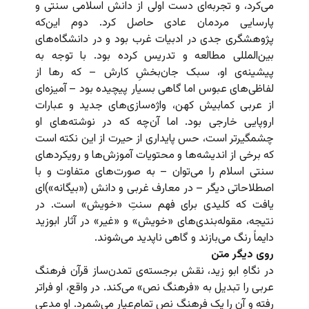
می‌کرد، و تجربه‌ای دست اولی از دانش اسلامی سنتی و
پارسایی مردمان عادی حاصل کرد. دوم این‌که
پژوهشگری جدی در ادبیات غرب بود و در دانشگاه‌های
بین‌المللی مطالعه و تدریس کرده بود. با توجه به
پیشینه‌ی او، سبک جان‌بخشِ کارش – که رها از
لفاظی‌های عبوس اما گاهی بسیار پیچیده بود – آمیزه‌ای
از عربی کمابیش کهن، واژه‌سازی‌های جدید و عبارات
اروپایی خارجی بود. اما آن‌چه که در نوشته‌های او
چشمگیرتر است، حس پایداری از حیرت از این نکته است
که برخی از اندیشه‌ها و محتویات آموزش‌ها و رویکردهای
سنتی اسلام را می‌توان – به صورت‌های متفاوت و با
اصطلاحاتی دیگر – در معارف غربی و دانش‌ («بیگانه»)ای
یافت که کلیدی برای فهم سنتِ «خویش» است. در
نتیجه، مقوله‌بندی‌های «خویش» و «غیر» در آثار ابوزید
دایماً رنگ می‌بازند و گاهی ناپدید می‌شوند.
روی دیگر متن
در نگاهِ ابو زید، نقش برجسته‌ی تمدن‌ساز قرآن فرهنگ
عربی را تبدیل به «فرهنگ نص» می‌کند. در واقع، او فراتر
رفته و آن را یک فرهنگ نص تمام‌عیار می‌شمرد. او مدعی