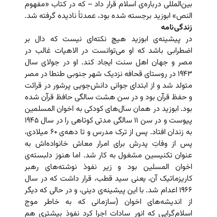
بین‌المللی درباره‌ی اسلام قرار داد – که در کتاب «مفهوم
النص» ابوزید برجسته شده بود، عمدتاً نادیده گرفته شد.
زندگی‌نامه
در پیشینه‌ی ابوزید هیچ نکته‌ای نیست که دال بر
اضطرابی باشد که او می‌‌توانست در الاهیات غالب در
مصر و جهان اهل سنت ایجاد کند. او در جولای سال
۱۹۴۳ در روستای قحافه نزدیک شهر جنوبی طنطا در مصر
متولد شد و از ابتدای جوانی دانش‌جویی پرشور در قرائت
و حفظ قرآن بود و در سن هشت سالگی حافظ قرآن شده
بود. ابوزید در همان سال‌های کودکی به اخوان المسلمین
پیوست و در سن ۱۱ سالگی مدتی کوتاهی را در سال ۱۹۴۵
به زندان افتاد. پس از ترک مدرس و تا دهه‌ی ۶۰ میلادی،
پس از وفاتِ پدرش برای امرار معاش خانواده‌اش به
عنوان تکنیسین مشغول به کار شد. اما هنوز دلبسته‌ی
اخوان المسلین بود و زیر نفوذ نوشته‌های رهبر
کاریزماتیک آن، یعنی سید قطب، قرار داشت که در سال
۱۹۶۶ اعدام شد. با این پیشینه‌ی دینی، و در حالی که دیگر
از اندیشه‌های اخوان (سازمانی که به خاطر موج
اسلام‌گرایی که انور سادات اجرا کرد نفوذ بیشتری هم