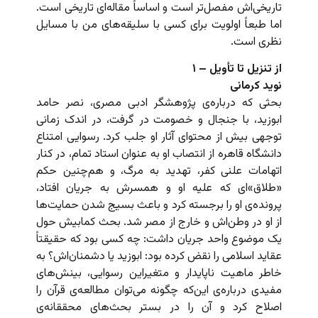
تاریخی‌اش مفصل‌تر است و اساساً مقاله‌ای تاریخی است.
اما طبعاً اولویت برای کسی با سلیقه‌های من با مسایل
نظری است.
از تنزیل تا تأویل – ۱
نوید کرمانی
بحثی که درباره‌ی پژوهشگر ادبی مصری، نصر حامد
ابوزید، با جنجال و خصومت در گرفت، در اندک زمانی
توجهی بیش از محتوای آثار او جلب کرد. رسوایی امتناع
دانشگاه قاهره از انتصاب او به عنوان استاد تمام، در کنار
اتهامات علنی کفر، تهدید به مرگ، و هم‌چنین حکم
«طلاق»ای که علیه او و همسرش به جریان افتاد،
پرونده‌ی او را برجسته کرد و باعث بسیج شدن حمایت‌ها
از او در وطن‌اش و خارج از مصر شد. بحث کمابیش حول
یک موضوع واحد جریان داشت: چه کسی بود که حقیقتاً
عقاید اسلامی را نقض کرده بود: ابوزید یا دشمنان‌اش؟ به
خاطر ماهیت ناپایدار و متغیراین رسوایی، بینش‌های
مفیدی درباره‌ی این‌که چگونه می‌توان مطالعه‌ی قرآن را
اصلاح کرد و آن را در بستر بحث‌های محققانه‌ی