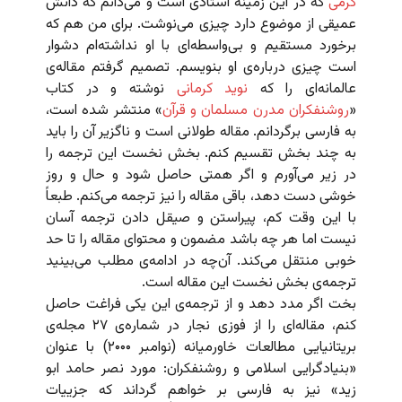
کرمی
که در این زمینه استادی است و می‌دانم که دانش
عمیقی از موضوع دارد چیزی می‌نوشت. برای من هم که
برخورد مستقیم و بی‌واسطه‌ای با او نداشته‌ام دشوار
است چیزی درباره‌ی او بنویسم. تصمیم گرفتم مقاله‌‌ی
عالمانه‌ای را که
نوید کرمانی
نوشته و در کتاب
«
روشنفکران مدرن مسلمان و قرآن
» منتشر شده است،
به فارسی برگردانم. مقاله طولانی است و ناگزیر آن را باید
به چند بخش تقسیم کنم. بخش نخست این ترجمه را
در زیر می‌آورم و اگر همتی حاصل شود و حال و روز
خوشی دست دهد،‌ باقی مقاله را نیز ترجمه می‌کنم. طبعاً
با این وقت کم، پیراستن و صیقل دادن ترجمه آسان
نیست اما هر چه باشد مضمون و محتوای مقاله را تا حد
خوبی منتقل می‌کند. آن‌چه در ادامه‌ی مطلب می‌بینید
ترجمه‌ی بخش نخست این مقاله است.
بخت اگر مدد دهد و از ترجمه‌ی این یکی فراغت حاصل
کنم، مقاله‌ای را از فوزی نجار در شماره‌ی ۲۷ مجله‌ی
بریتانیایی مطالعات خاورمیانه‌ (نوامبر ۲۰۰۰) با عنوان
«بنیادگرایی اسلامی و روشنفکران: مورد نصر حامد ابو
زید» نیز به فارسی بر خواهم گرداند که جزییات