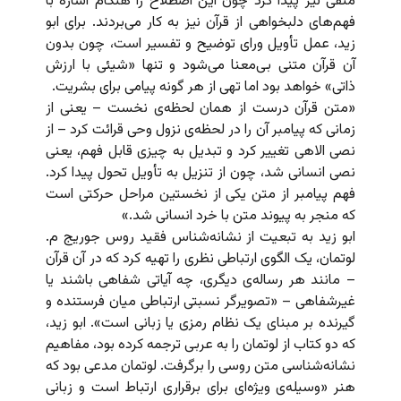
منفی نیز پیدا کرد چون این اصطلاح را هنگام اشاره با
فهم‌های دلبخواهی از قرآن نیز به کار می‌بردند. برای ابو
زید، عمل تأویل ورای توضیح و تفسیر است، چون بدون
آن قرآن متنی بی‌معنا می‌شود و تنها «شیئی با ارزش
ذاتی» خواهد بود اما تهی از هر گونه پیامی برای بشریت.
«متن قرآن درست از همان لحظه‌ی نخست – یعنی از
زمانی که پیامبر آن را در لحظه‌ی نزول وحی قرائت کرد – از
نصی الاهی تغییر کرد و تبدیل به چیزی قابل فهم، یعنی
نصی انسانی شد، چون از تنزیل به تأویل تحول پیدا کرد.
فهم پیامبر از متن یکی از نخستین مراحل حرکتی است
که منجر به پیوند متن با خرد انسانی شد.»
ابو زید به تبعیت از نشانه‌شناس فقید روس جوریج م.
لوتمان، یک الگوی ارتباطی نظری را تهیه کرد که در آن قرآن
– مانند هر رساله‌ی دیگری، چه آیاتی شفاهی باشند یا
غیرشفاهی – «تصویرگر نسبتی ارتباطی میان فرستنده و
گیرنده بر مبنای یک نظام رمزی یا زبانی است». ابو زید،
که دو کتاب از لوتمان را به عربی ترجمه کرده بود، مفاهیم
نشانه‌شناسی متن روسی را برگرفت. لوتمان مدعی بود که
هنر «وسیله‌ی ویژه‌ای برای برقراری ارتباط است و زبانی