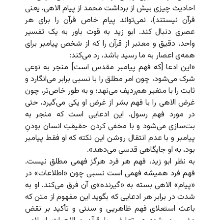
احادیث چیزی بیش از برداشت محمد از پیام الاهی‌، یعنی
قرآن نیستند)، نمی‌تواند پیام خاص قرآن را برای هر
عصری دنبال کند. ابو زید به قوت باور به یک تفسیر
واحد، دقیق و معتبر از قرآن را که از شخص پیامبر برای
همه‌ی اعصار به ما رسید باشد، رد می‌کند:
«این ادعا [که فهم پیامبر مقدس است] منجر به نوعی
شرک می‌شود، چون امر مطلق را با نسبی برابر می‌انگارد و
ثابت را با متغیر هم‌ردیف می‌نهد؛ و به طور خاص‌تر، چون
غرض الاهی را با فهم بشر از غرض او یکی می‌گیرد، حتی
در مورد فهم رسول. این ادعایی است که منجر به
بت‌سازی می‌شود و با مخفی کردن حقیقتِ انسان بودنِ
پیامبر و با عدم انتقال روشن این نکته که او فقط پیامبر
بود، به او جایگاهی قدسی می‌دهد».
به نظر ابو زید، فهم هر فرد هرگز فهمی مطلق نیست.
فهم فرد همیشه فهمی است نسبی چون «اطلاعات» در
«پیام» الاهی بسته به «گیرنده»ی آن فرق می‌کند. او به
شدت در برابر هر ادعایی که بگوید این مفهوم از متن که
باعث استعلای فهم ظاهریی و سنتی و تأکید بر نقض