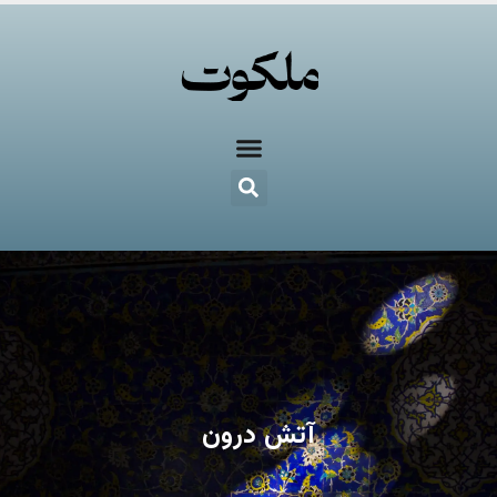
آتش درون