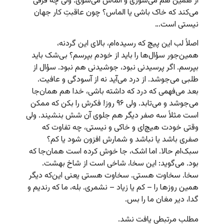
از همین هم می‌سوزی و الماس می‌شوی. ولی چه فرقی
می‌کند که خاک باشی یا الماس؟ چون عاقبتِ کار جهان
نیستی است…
اصلاً لب این پیچ که رسیده‌ام، بالای این گردنه،
همین‌جور سؤال‌ها را باید از خودم بپرسم؟ بی‌شک باید
بپرسم. اگر پرسیدنی نبود، جوشیدنی هم نبود. سؤال از
طلبی می‌جوشد. از درد می‌آید نه از آسودگی و عافیت.
بعد می‌فهمی که درد که داشته باشی، خدا هم همان‌جا
می‌جوشد و می‌تابد. ولی ۹۶ روز! فکرش را بکن که ممکن
است مثلاً سه صفر دیگر هم جلوی آن شش بنشیند. ولی
وقتی خودت هیچ‌ای و خاکی و نیستی، چه تفاوت که
صفری باشد یا نباشد و شمارش افزون شود یا کم؟
سبک‌ام حالا. اما اشک، جا خوش کرده است همان‌جا که
بود. می‌گوید: این سخا،‌ شاخی است از شاخ بهشت.
سخا. سخاوت هستی. سخاوت هستی یعنی این‌که دیگر
همین روزها را – کم یا زیاد – نشمری. بله، ما که رندیم و
گدا، دیر مغان ما را بس.
مطلب مرتبطی یافت نشد.