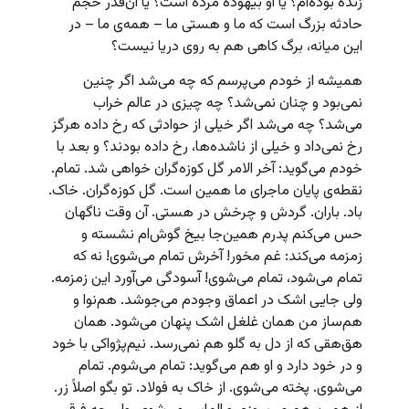
زنده بوده‌ام؟ یا او بیهوده مرده است؟ یا آن‌قدر حجم
حادثه بزرگ است که ما و هستی ما – همه‌ی ما – در
این میانه،‌ برگ کاهی هم به روی دریا نیست؟
همیشه از خودم می‌پرسم که چه می‌شد اگر چنین
نمی‌بود و چنان نمی‌شد؟ چه چیزی در عالم خراب
می‌شد؟ چه می‌شد اگر خیلی از حوادثی که رخ داده هرگز
رخ نمی‌داد و خیلی از ناشده‌ها،‌ رخ داده بودند؟ و بعد با
خودم می‌گوید: آخر الامر گل کوزه‌گران خواهی شد. تمام.
نقطه‌ی پایان ماجرای ما همین است. گل کوزه‌گران. خاک.
باد. باران. گردش و چرخش در هستی. آن وقت ناگهان
حس می‌کنم پدرم همین‌جا بیخ گوش‌ام نشسته و
زمزمه می‌کند: غم مخور! آخرش تمام می‌شوی! نه که
تمام می‌شود، تمام می‌شوی! آسودگی می‌آورد این زمزمه.
ولی جایی اشک در اعماق وجودم می‌جوشد. هم‌نوا و
هم‌ساز من همان غلغل اشک پنهان می‌شود. همان
هق‌هقی که از دل به گلو هم نمی‌رسد. نیم‌پژواکی با خود
و در خود دارد و او هم می‌گوید: تمام می‌شوم. تمام
می‌شوی. پخته می‌شوی. از خاک به فولاد. تو بگو اصلاً زر.