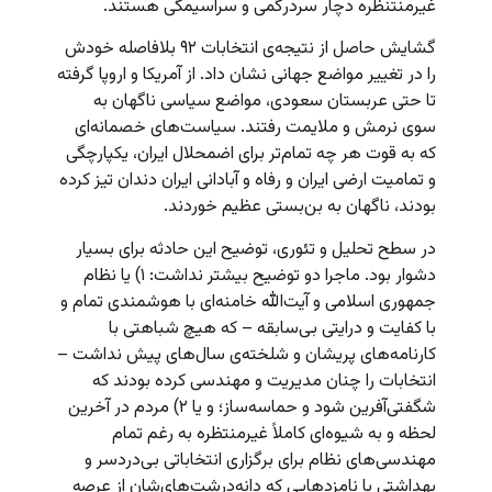
غیرمنتنظره دچار سردرگمی و سرآسیمگی هستند.
گشایش‌ حاصل از نتیجه‌ی انتخابات ۹۲ بلافاصله خودش
را در تغییر مواضع جهانی نشان داد. از آمریکا و اروپا گرفته
تا حتی عربستان سعودی، مواضع سیاسی ناگهان به
سوی نرمش و ملایمت رفتند. سیاست‌های خصمانه‌ای
که به قوت هر چه تمام‌تر برای اضمحلال ایران، یکپارچگی
و تمامیت ارضی ایران و رفاه و آبادانی ایران دندان تیز کرده
بودند، ناگهان به بن‌بستی عظیم خوردند.
در سطح تحلیل و تئوری، توضیح این حادثه برای بسیار
دشوار بود. ماجرا دو توضیح بیشتر نداشت: ۱) یا نظام
جمهوری اسلامی و آیت‌الله خامنه‌ای با هوشمندی تمام و
با کفایت و درایتی بی‌سابقه – که هیچ شباهتی با
کارنامه‌های پریشان و شلخته‌ی سال‌های پیش نداشت –
انتخابات را چنان مدیریت و مهندسی کرده بودند که
شگفتی‌آفرین شود و حماسه‌ساز؛ و یا ۲)‌ مردم در آخرین
لحظه و به شیوه‌ای کاملاً غیرمنتظره به رغم تمام
مهندسی‌های نظام برای برگزاری انتخاباتی بی‌دردسر و
بهداشتی با نامزدهایی که دانه‌درشت‌های‌شان از عرصه