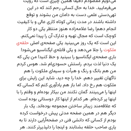
می‌گویم مقصودم دقیقاً همین چیزی است که رؤیت
می‌فرمایید. خدا به حال کسانی رحم کند که در این
تهی‌دستی علمی دست به دامان من بشوند و توقع
داشته باشند در مدت زمانی کوتاه کاری عالی و با کیفیت
انجام دهم! رضا علامه‌زاده هنوز منتظر یکی دو کار
کوچک است که مجال تهیه و تدارک آن را پیدا نمی‌کنم.
این است که یک روز می‌بینید یکی صفحه‌ی اصلی
حلقه‌ی
ملکوت
را جلا می‌دهد و یکی قابله‌ی ایگناسیو می‌شود!
باری صفحه‌ی ایگناسیو را ببینید و حظ کنید! من یکی که
یک دنیا لذت بردم. راستش حسودی‌ام شد. هوس کردم
من هم بانگ و رنگ و هیأت و سیمای ملکوت را هم
ناگهان تغییر دهم. خدا را چه دید،‌ شاید این زایش برای
ملکوت هم رخ داد. اما باز هم یادآوری کنم که کسانی که
اینها را می‌بینند گمان نکنند من بیکار بوده‌ام و وقتم را با
اینها پر کرده‌ام. هر کدام از اینها کار دوستانی بوده است
که علاقه‌مند زیباتر ساختن مجموعه بوده‌اند. یک بار
دیگر هم در همین صفحه مدتی پیش درخواست کرده
بودم از کسانی که دانشی فنی در صفحه‌آرایی دارند تا به
یاری صاحب حلقه بشتابند و اینجا را دلپذیرتر کنند. هر